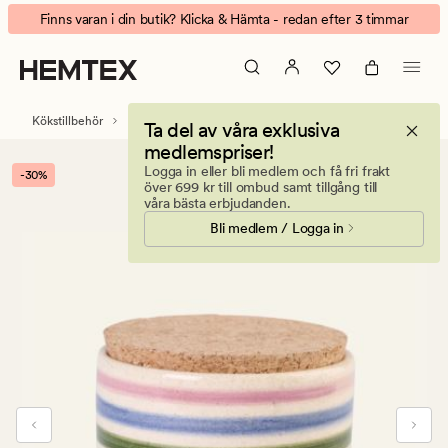
Salt
Animerad
Finns varan i din butik? Klicka & Hämta - redan efter 3 timmar
kruka
banner.
multi
Klicka
på
ESCAPE
Kökstillbehör
Mat och dryck
Kryddor
Ta del av våra exklusiva
för
medlemspriser!
att
Logga in eller bli medlem och få fri frakt
-30%
pausa.
över 699 kr till ombud samt tillgång till
våra bästa erbjudanden.
Bli medlem / Logga in