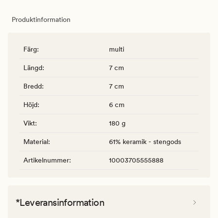
Produktinformation
Färg
:
multi
Längd
:
7 cm
Bredd
:
7 cm
Höjd
:
6 cm
Vikt
:
180 g
Material
:
61% keramik - stengods
Artikelnummer
:
10003705555888
*Leveransinformation