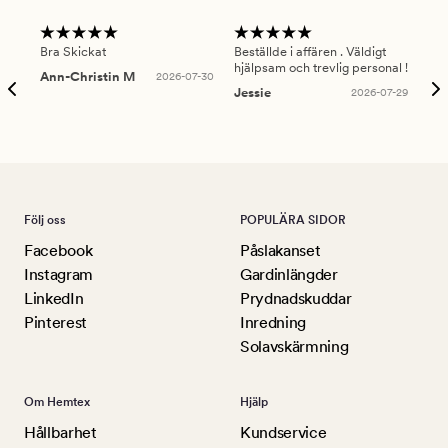
Bra Skickat
Beställde i affären . Väldigt
Smi
hjälpsam och trevlig personal !
lev
Ann-Christin M
2026-07-30
han
Jessie
2026-07-29
Lu
Följ oss
POPULÄRA SIDOR
Facebook
Påslakanset
Instagram
Gardinlängder
LinkedIn
Prydnadskuddar
Pinterest
Inredning
Solavskärmning
Om Hemtex
Hjälp
Hållbarhet
Kundservice