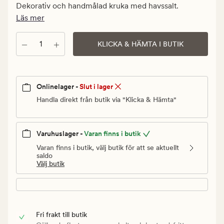
kr.
Dekorativ och handmålad kruka med havssalt.
Ordinarie
Läs mer
pris
249,90
Antal
KLICKA & HÄMTA I BUTIK
kr
Onlinelager -
Slut i lager
Handla direkt från butik via "Klicka & Hämta"
Varuhuslager -
Varan finns i butik
Varan finns i butik, välj butik för att se aktuellt
saldo
Välj butik
Fri frakt till butik