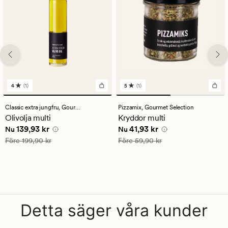
4
(1)
5
(1)
1
1
omdömen
omdömen
med
med
Classic extra jungfru,
Gourmet Selection
Pizzamix,
Gourmet Selection
ett
ett
Olivolja multi
Kryddor multi
genomsnittligt
genomsnittligt
Nuvarande pris
139,93 kr
Nuvarande pris
41,93 kr
139,93 kr
41,93 kr
betyg
betyg
Nu
Nu
på
på
Ordinarie pris
199,90 kr
Ordinarie pris
59,90 kr
Före
199,90 kr
Före
59,90 kr
4
5
Detta säger våra kunder