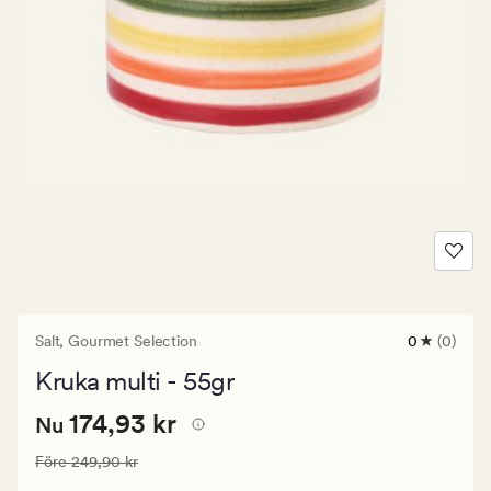
Salt,
Gourmet Selection
0
(0)
0
omdömen
Kruka multi - 55gr
med
ett
Nuvarande
Nuvarande pris
174,93 kr
genomsnitt
174,93 kr
Nu
betyg
pris
på
Ordinarie pris
249,90 kr
Före
249,90 kr
174,93
0