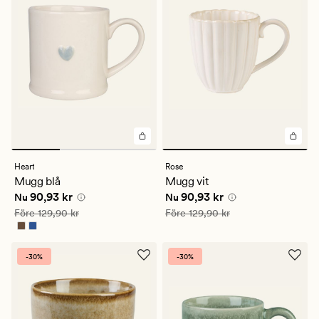
Heart
Rose
Mugg blå
Mugg vit
Nuvarande pris
90,93 kr
Nuvarande pris
90,93 kr
90,93 kr
90,93 kr
Nu
Nu
Ordinarie pris
129,90 kr
Ordinarie pris
129,90 kr
Före
129,90 kr
Före
129,90 kr
-30%
-30%