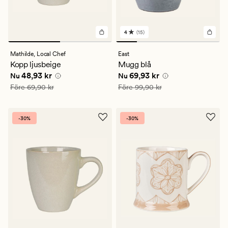
4
(15)
15
omdömen
med
Mathilde,
Local Chef
East
ett
Kopp ljusbeige
Mugg blå
genomsnittligt
Nuvarande pris
48,93 kr
Nuvarande pris
69,93 kr
48,93 kr
69,93 kr
betyg
Nu
Nu
på
Ordinarie pris
69,90 kr
Ordinarie pris
99,90 kr
Före
69,90 kr
Före
99,90 kr
4
-30%
-30%