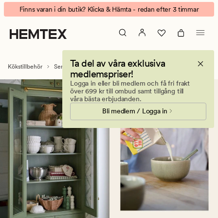
Muggar
Animerad
Finns varan i din butik? Klicka & Hämta - redan efter 3 timmar
&
banner.
koppar
Klicka
–
på
för
ESCAPE
Ta del av våra exklusiva
kaffe,
för
Kökstillbehör
Servis
Muggar och koppar
medlemspriser!
te
att
Logga in eller bli medlem och få fri frakt
och
pausa.
över 699 kr till ombud samt tillgång till
vardag
våra bästa erbjudanden.
Bli medlem / Logga in