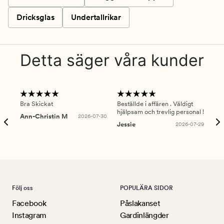
Dricksglas
Undertallrikar
Detta säger våra kunder
Bra Skickat
Beställde i affären . Väldigt
Smi
hjälpsam och trevlig personal !
lev
Ann-Christin M
2026-07-30
han
Jessie
2026-07-29
Lu
Följ oss
POPULÄRA SIDOR
Facebook
Påslakanset
Instagram
Gardinlängder