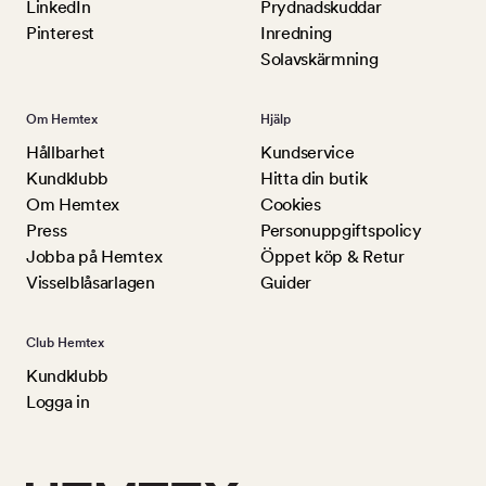
LinkedIn
Prydnadskuddar
Pinterest
Inredning
Solavskärmning
Om Hemtex
Hjälp
Hållbarhet
Kundservice
Kundklubb
Hitta din butik
Om Hemtex
Cookies
Press
Personuppgiftspolicy
Jobba på Hemtex
Öppet köp & Retur
Visselblåsarlagen
Guider
Club Hemtex
Kundklubb
Logga in