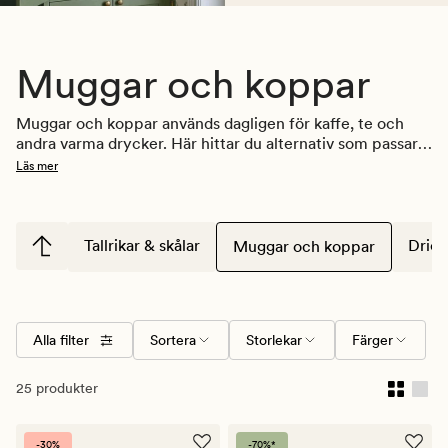
Muggar och koppar
Muggar och koppar används dagligen för kaffe, te och 
andra varma drycker. Här hittar du alternativ som passar 
både vardagens stunder och tillfällen när du vill duka 
Läs mer
fram något extra.
Tallrikar & skålar
Drick
Muggar och koppar
Alla filter
Sortera
Storlekar
Färger
25 produkter
-30%
-70%*