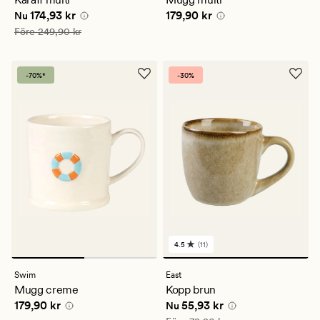
genomsnittligt
Nuvarande pris
174,93 kr
Pris
179,90 kr
174,93 kr
179,90 kr
betyg
Nu
på
Ordinarie pris
249,90 kr
Före
249,90 kr
4.5
-70%*
-30%
4.5
(11)
11
omdömen
med
Swim
East
ett
Mugg creme
Kopp brun
genomsnittligt
Pris
179,90 kr
Nuvarande pris
55,93 kr
179,90 kr
55,93 kr
betyg
Nu
på