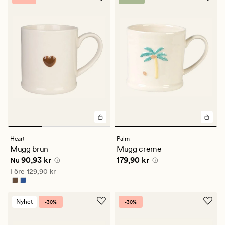
Heart
Palm
Mugg brun
Mugg creme
Nuvarande pris
90,93 kr
Pris
179,90 kr
90,93 kr
179,90 kr
Nu
Ordinarie pris
129,90 kr
Före
129,90 kr
Nyhet
-30%
-30%