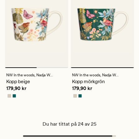
NW In the woods,
Nadja Wedin
NW In the woods,
Nadja Wedin
Kopp beige
Kopp mörkgrön
Pris
179,90 kr
Pris
179,90 kr
179,90 kr
179,90 kr
Du har tittat på 24 av 25