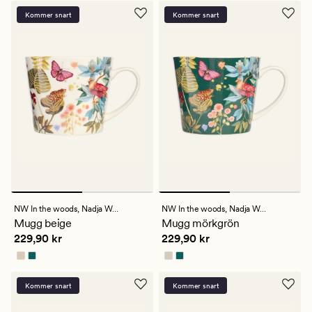
Kommer snart
Kommer snart
NW In the woods,
Nadja Wedin
NW In the woods,
Nadja Wedin
Mugg beige
Mugg mörkgrön
Pris
229,90 kr
Pris
229,90 kr
229,90 kr
229,90 kr
Kommer snart
Kommer snart