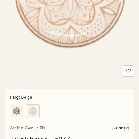
Färg
:
Beige
Atelier,
Camilla Pihl
3.5
(2)
2
omdömen