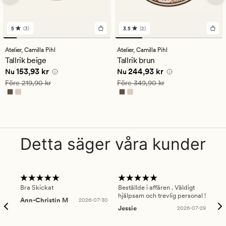
5
(3)
3.5
(2)
3
2
omdömen
omdömen
med
med
Atelier,
Camilla Pihl
Atelier,
Camilla Pihl
ett
ett
Tallrik beige
Tallrik brun
genomsnittligt
genomsnittligt
Nuvarande pris
153,93 kr
Nuvarande pris
244,93 kr
153,93 kr
244,93 kr
betyg
betyg
Nu
Nu
på
på
Ordinarie pris
219,90 kr
Ordinarie pris
349,90 kr
Före
219,90 kr
Före
349,90 kr
5
3.5
Detta säger våra kunder
Bra Skickat
Beställde i affären . Väldigt
Smi
hjälpsam och trevlig personal !
lev
Ann-Christin M
2026-07-30
han
Jessie
2026-07-29
Lu