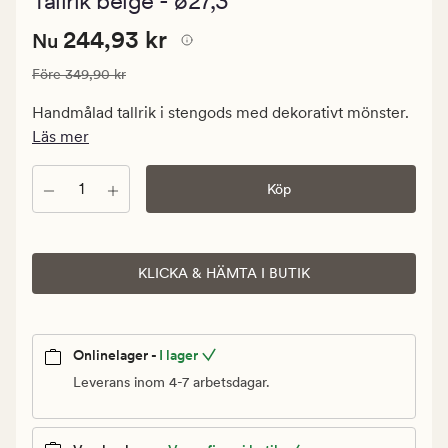
Tallrik beige - ø27,3
med
ett
Pris
Nuvarande pris
244,93 kr
genomsnittl
244,93 kr
Nu
betyg
244,93
på
Ordinarie pris
349,90 kr
Före
349,90 kr
kr.
3.5
Ordinarie
Handmålad tallrik i stengods med dekorativt mönster.
pris
Läs mer
171,45
kr
Antal
Köp
KLICKA & HÄMTA I BUTIK
Onlinelager -
I lager
Leverans inom 4-7 arbetsdagar.