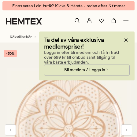
Atelier
Animerad
Finns varan i din butik? Klicka & Hämta - redan efter 3 timmar
tallrik
banner.
beige
Klicka
på
ESCAPE
Kökstillbehör
Servis
Tallrikar & skålar
Ta del av våra exklusiva
för
medlemspriser!
att
Logga in eller bli medlem och få fri frakt
-30%
pausa.
över 699 kr till ombud samt tillgång till
våra bästa erbjudanden.
Bli medlem / Logga in