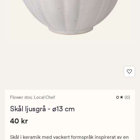
Flower stor,
Local Chef
0
(0)
0
omdömen
Skål ljusgrå - ø13 cm
med
ett
Pris
Pris
40 kr
genomsnitt
40 kr
betyg
40
på
kr.
0
Skål i keramik med vackert formspråk inspirerat av en