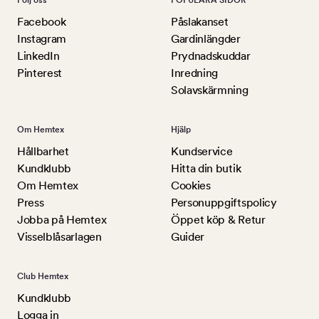
Följ oss
POPULÄRA SIDOR
Facebook
Påslakanset
Instagram
Gardinlängder
LinkedIn
Prydnadskuddar
Pinterest
Inredning
Solavskärmning
Om Hemtex
Hjälp
Hållbarhet
Kundservice
Kundklubb
Hitta din butik
Om Hemtex
Cookies
Press
Personuppgiftspolicy
Jobba på Hemtex
Öppet köp & Retur
Visselblåsarlagen
Guider
Club Hemtex
Kundklubb
Logga in