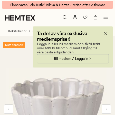
Flower
Animerad
Finns varan i din butik? Klicka & Hämta - redan efter 3 timmar
stor
banner.
skål
Klicka
ljusgrå
på
ESCAPE
Kökstillbehör
Servis
Tallrikar & skålar
Ta del av våra exklusiva
för
medlemspriser!
att
Logga in eller bli medlem och få fri frakt
Sista chansen
pausa.
över 699 kr till ombud samt tillgång till
våra bästa erbjudanden.
Bli medlem / Logga in