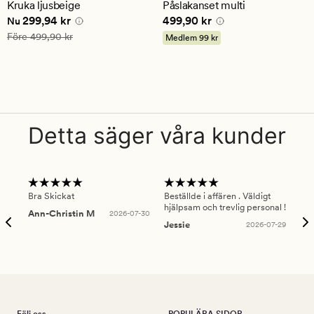
Kruka ljusbeige
Påslakanset multi
genomsnittligt
genomsnittligt
Nuvarande pris
299,94 kr
Pris
499,90 kr
299,94 kr
499,90 kr
betyg
betyg
Nu
på
på
Ordinarie pris
499,90 kr
Före
499,90 kr
Medlem
99 kr
4.5
5
Detta säger våra kunder
Bra Skickat
Beställde i affären . Väldigt
Smi
hjälpsam och trevlig personal !
lev
Ann-Christin M
2026-07-30
han
Jessie
2026-07-29
Lu