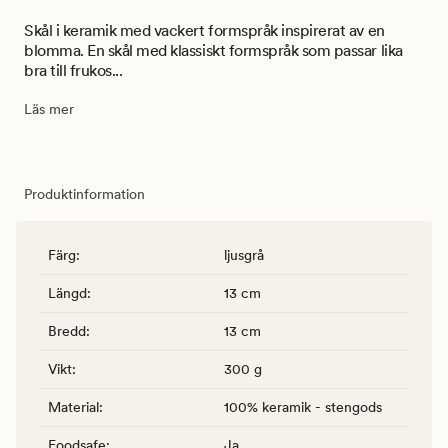
Skål i keramik med vackert formspråk inspirerat av en
blomma. En skål med klassiskt formspråk som passar lika
bra till frukos...
Läs mer
Produktinformation
Färg
:
ljusgrå
Längd
:
13 cm
Bredd
:
13 cm
Vikt
:
300 g
Material
:
100% keramik - stengods
Foodsafe
:
Ja