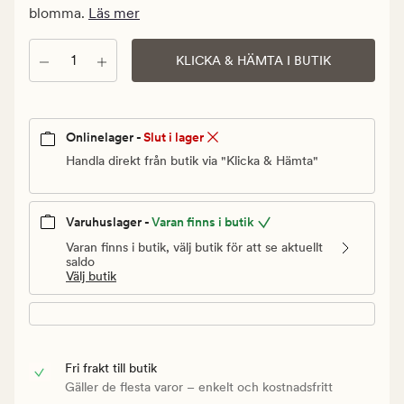
Ordinarie
blomma.
Läs mer
pris
40
Antal
KLICKA & HÄMTA I BUTIK
kr
Onlinelager -
Slut i lager
Handla direkt från butik via "Klicka & Hämta"
Varuhuslager -
Varan finns i butik
Varan finns i butik, välj butik för att se aktuellt
saldo
Välj butik
Fri frakt till butik
Gäller de flesta varor – enkelt och kostnadsfritt