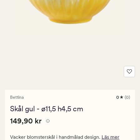
Bettina
0
(0)
0
omdömen
Skål gul - ø11,5 h4,5 cm
med
ett
Pris
Pris
149,90 kr
genomsnitt
149,90 kr
betyg
149,90
på
kr.
0
Vacker blomsterskål i handmålad design.
Läs mer