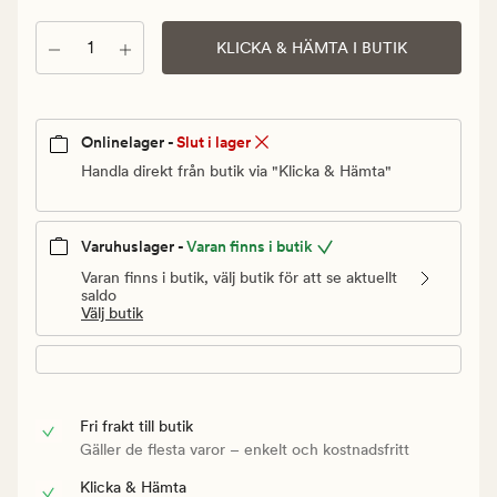
Ordinarie
pris
Antal
KLICKA & HÄMTA I BUTIK
149,90
kr
Onlinelager -
Slut i lager
Handla direkt från butik via "Klicka & Hämta"
Varuhuslager -
Varan finns i butik
Varan finns i butik, välj butik för att se aktuellt
saldo
Välj butik
Fri frakt till butik
Gäller de flesta varor – enkelt och kostnadsfritt
Klicka & Hämta