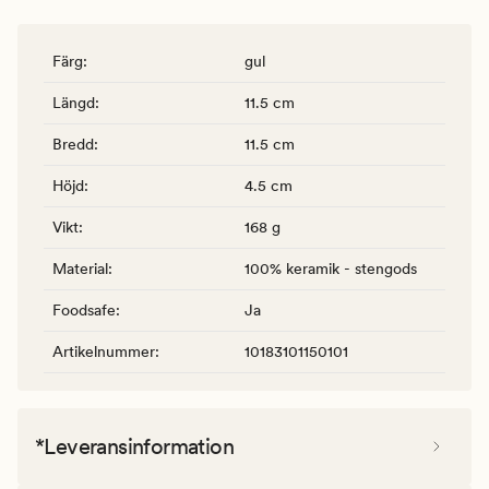
Färg
:
gul
Längd
:
11.5 cm
Bredd
:
11.5 cm
Höjd
:
4.5 cm
Vikt
:
168 g
Material
:
100% keramik - stengods
Foodsafe
:
Ja
Artikelnummer
:
10183101150101
*Leveransinformation