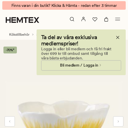
Bettina
Animerad
Finns varan i din butik? Klicka & Hämta - redan efter 3 timmar
skål
banner.
gul
Klicka
på
ESCAPE
Kökstillbehör
Skålar & bunkar
Ta del av våra exklusiva
för
medlemspriser!
att
Logga in eller bli medlem och få fri frakt
-70%*
pausa.
över 699 kr till ombud samt tillgång till
våra bästa erbjudanden.
Bli medlem / Logga in