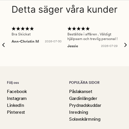
Detta säger våra kunder
Bra Skickat
Beställde i affären . Väldigt
Smi
hjälpsam och trevlig personal !
lev
Ann-Christin M
2026-07-30
han
Jessie
2026-07-29
Lu
Följ oss
POPULÄRA SIDOR
Facebook
Påslakanset
Instagram
Gardinlängder
LinkedIn
Prydnadskuddar
Pinterest
Inredning
Solavskärmning