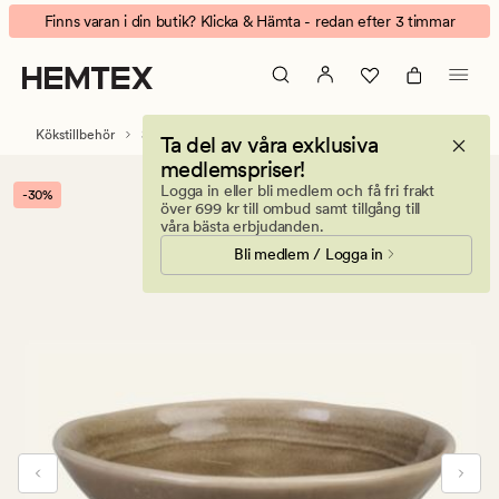
Malin
Animerad
Finns varan i din butik? Klicka & Hämta - redan efter 3 timmar
skål
banner.
greige
Klicka
på
ESCAPE
Kökstillbehör
Skålar & bunkar
Ta del av våra exklusiva
för
medlemspriser!
att
Logga in eller bli medlem och få fri frakt
-30%
pausa.
över 699 kr till ombud samt tillgång till
våra bästa erbjudanden.
Bli medlem / Logga in