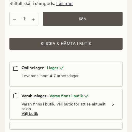
kr.
Stilfull skål i stengods.
Läs mer
Ordinarie
pris
Antal
Köp
129,90
kr
KLICKA & HÄMTA I BUTIK
Onlinelager -
I lager
Leverans inom 4-7 arbetsdagar.
Varuhuslager -
Varan finns i butik
Varan finns i butik, välj butik för att se aktuellt
saldo
Välj butik