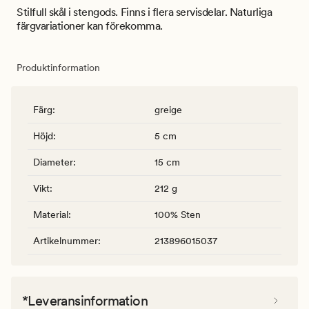
Stilfull skål i stengods. Finns i flera servisdelar. Naturliga
färgvariationer kan förekomma.
Produktinformation
Färg
:
greige
Höjd
:
5 cm
Diameter
:
15 cm
Vikt
:
212 g
Material
:
100% Sten
Artikelnummer
:
213896015037
*Leveransinformation