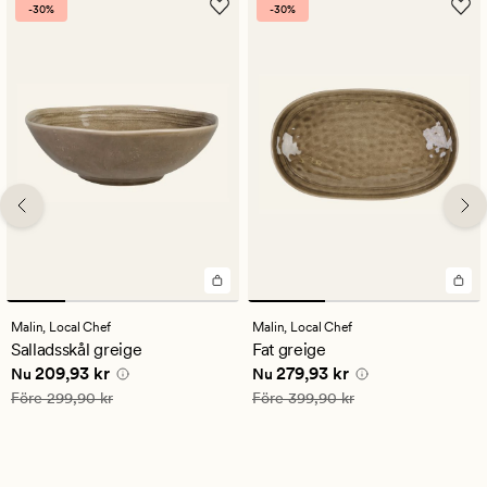
-30%
-30%
Malin,
Local Chef
Malin,
Local Chef
Salladsskål greige
Fat greige
Nuvarande pris
209,93 kr
Nuvarande pris
279,93 kr
209,93 kr
279,93 kr
Nu
Nu
Ordinarie pris
299,90 kr
Ordinarie pris
399,90 kr
Före
299,90 kr
Före
399,90 kr