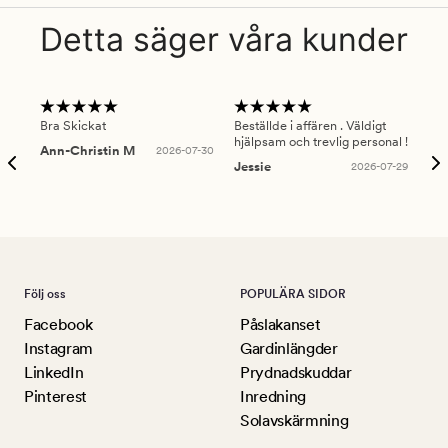
Detta säger våra kunder
Bra Skickat
Beställde i affären . Väldigt
Smi
hjälpsam och trevlig personal !
lev
Ann-Christin M
2026-07-30
han
Jessie
2026-07-29
Lu
Följ oss
POPULÄRA SIDOR
Facebook
Påslakanset
Instagram
Gardinlängder
LinkedIn
Prydnadskuddar
Pinterest
Inredning
Solavskärmning