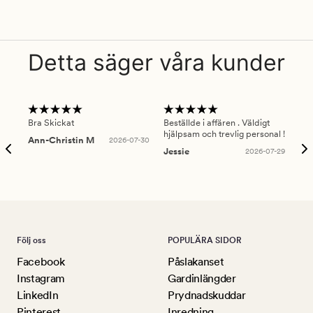
Detta säger våra kunder
Bra Skickat
Beställde i affären . Väldigt
Smi
hjälpsam och trevlig personal !
lev
Ann-Christin M
2026-07-30
han
Jessie
2026-07-29
Lu
Följ oss
POPULÄRA SIDOR
Facebook
Påslakanset
Instagram
Gardinlängder
LinkedIn
Prydnadskuddar
Pinterest
Inredning