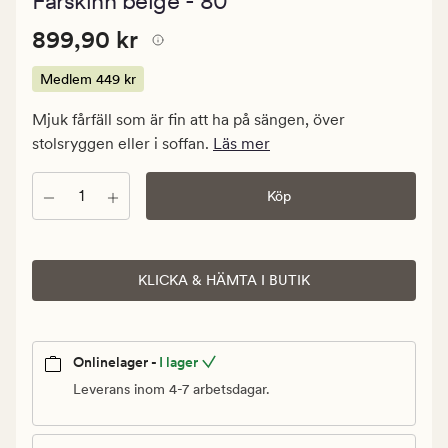
Fårskinn beige - 80
med
ett
Pris
Pris
899,90 kr
genomsnittlig
899,90 kr
betyg
899,90
på
kr.
Medlem
449 kr
4.5
Medlem
Mjuk fårfäll som är fin att ha på sängen, över
449
stolsryggen eller i soffan.
Läs mer
kr
Antal
Köp
KLICKA & HÄMTA I BUTIK
Onlinelager -
I lager
Leverans inom 4-7 arbetsdagar.