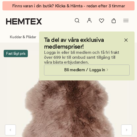
Longwool
Animerad
Finns varan i din butik? Klicka & Hämta - redan efter 3 timmar
fårskinn
banner.
beige
Klicka
på
ESCAPE
Kuddar & Plädar
Fårskinn
Ta del av våra exklusiva
för
medlemspriser!
att
Logga in eller bli medlem och få fri frakt
Fast lågt pris
pausa.
över 699 kr till ombud samt tillgång till
våra bästa erbjudanden.
Bli medlem / Logga in