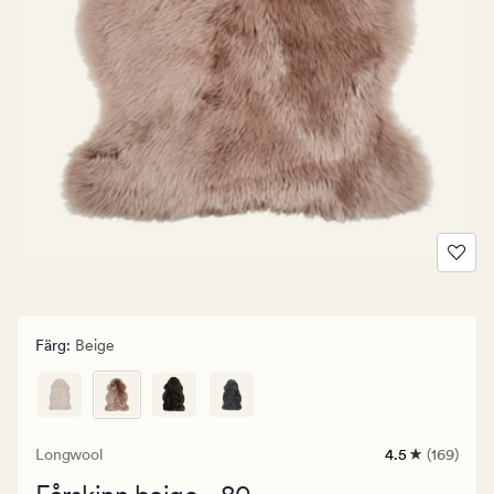
Färg
:
Beige
Longwool
4.5
(169)
169
omdömen