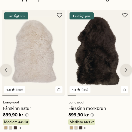
Fast lågt pris
Fast lågt pris
4.5
(169)
4.5
(169)
169
169
omdömen
omdömen
med
med
Longwool
Longwool
ett
ett
Fårskinn natur
Fårskinn mörkbrun
genomsnittligt
genomsnittligt
Pris
899,90 kr
Pris
899,90 kr
899,90 kr
899,90 kr
betyg
betyg
på
på
Medlem
449 kr
Medlem
449 kr
4.5
4.5
+
1
+
1
Finns i fler färger
Finns i fler färger