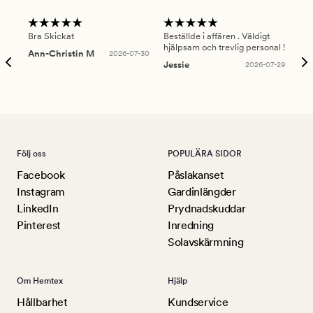
Bra Skickat
Beställde i affären . Väldigt
Smi
hjälpsam och trevlig personal !
lev
Ann-Christin M
2026-07-30
han
Jessie
2026-07-29
Lu
Följ oss
POPULÄRA SIDOR
Facebook
Påslakanset
Instagram
Gardinlängder
LinkedIn
Prydnadskuddar
Pinterest
Inredning
Solavskärmning
Om Hemtex
Hjälp
Hållbarhet
Kundservice