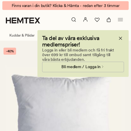
Feather
Animerad
Finns varan i din butik? Klicka & Hämta - redan efter 3 timmar
innerkudde
banner.
vit
Klicka
på
ESCAPE
Kuddar & Plädar
Innerkuddar
Ta del av våra exklusiva
för
medlemspriser!
att
Logga in eller bli medlem och få fri frakt
-40%
pausa.
över 699 kr till ombud samt tillgång till
våra bästa erbjudanden.
Bli medlem / Logga in