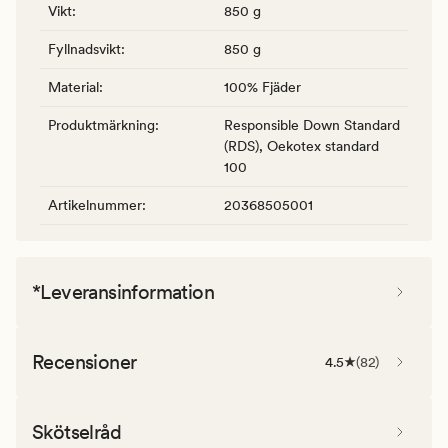
Vikt
:
850 g
Fyllnadsvikt
:
850 g
Material
:
100% Fjäder
Produktmärkning
:
Responsible Down Standard
(RDS), Oekotex standard
100
Artikelnummer
:
20368505001
*Leveransinformation
Recensioner
4.5
(
82
)
Skötselråd