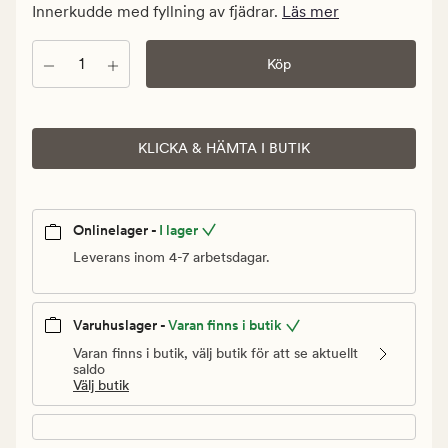
kr.
Innerkudde med fyllning av fjädrar.
Läs mer
Ordinarie
pris
Antal
Köp
199,90
kr
KLICKA & HÄMTA I BUTIK
Onlinelager -
I lager
Leverans inom 4-7 arbetsdagar.
Varuhuslager -
Varan finns i butik
Varan finns i butik, välj butik för att se aktuellt
saldo
Välj butik