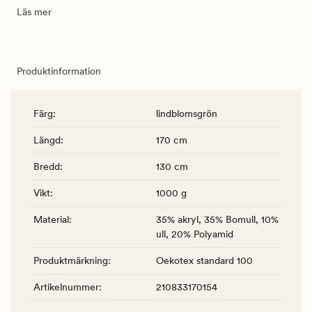
Läs mer
Produktinformation
Färg
:
lindblomsgrön
Längd
:
170 cm
Bredd
:
130 cm
Vikt
:
1000 g
Material
:
35% akryl, 35% Bomull, 10%
ull, 20% Polyamid
Produktmärkning
:
Oekotex standard 100
Artikelnummer
:
210833170154