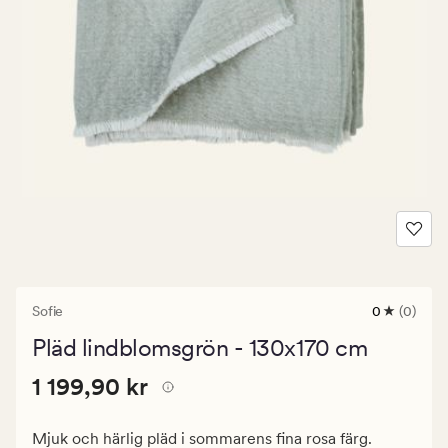
Sofie
0
(0)
0
omdömen
Pläd lindblomsgrön - 130x170 cm
med
ett
Pris
Pris
1 199,90 kr
genomsnitt
1 199,90 kr
betyg
1
på
199,90
0
Mjuk och härlig pläd i sommarens fina rosa färg.