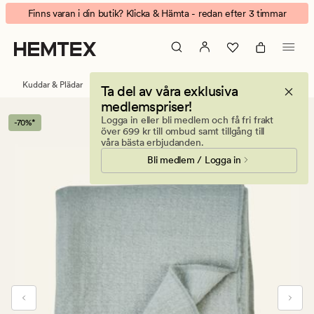
Sofie
Animerad
Finns varan i din butik? Klicka & Hämta - redan efter 3 timmar
pläd
banner.
lindblomsgrön
Klicka
på
ESCAPE
Kuddar & Plädar
Plädar
Ta del av våra exklusiva
för
medlemspriser!
att
Logga in eller bli medlem och få fri frakt
-70%*
pausa.
över 699 kr till ombud samt tillgång till
våra bästa erbjudanden.
Bli medlem / Logga in