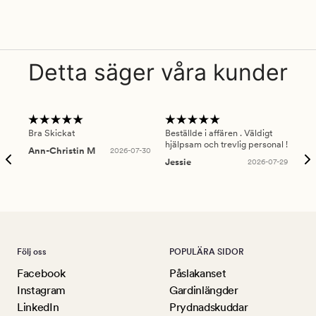
Detta säger våra kunder
Bra Skickat
Beställde i affären . Väldigt
Smi
hjälpsam och trevlig personal !
lev
Ann-Christin M
2026-07-30
han
Jessie
2026-07-29
Lu
Följ oss
POPULÄRA SIDOR
Facebook
Påslakanset
Instagram
Gardinlängder
LinkedIn
Prydnadskuddar