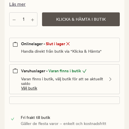
kr.
Läs mer
Ordinarie
pris
Antal
KLICKA & HÄMTA I BUTIK
1
199,90
kr
Onlinelager -
Slut i lager
Handla direkt från butik via "Klicka & Hämta"
Varuhuslager -
Varan finns i butik
Varan finns i butik, välj butik för att se aktuellt
saldo
Välj butik
Fri frakt till butik
Gäller de flesta varor – enkelt och kostnadsfritt