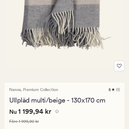
Nanna,
Premium Collection
5
(1)
1
omdöme
Ullpläd multi/beige - 130x170 cm
med
ett
Nuvarande
Nuvarande pris
1 199,94 kr
genomsnit
1 199,94 kr
Nu
betyg
pris
på
Ordinarie pris
1 999,90 kr
Före
1 999,90 kr
1
5