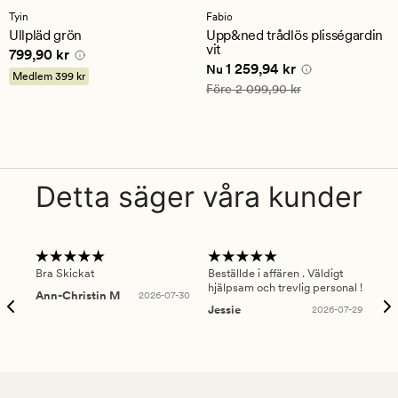
med
Tyin
Fabio
ett
Ullpläd grön
Upp&ned trådlös plisségardin
genomsnittligt
vit
Pris
799,90 kr
799,90 kr
betyg
Nuvarande pris
1 259,94 kr
1 259,94 kr
på
Nu
Medlem
399 kr
4.5
Ordinarie pris
2 099,90 kr
Före
2 099,90 kr
Detta säger våra kunder
Bra Skickat
Beställde i affären . Väldigt
Smi
hjälpsam och trevlig personal !
lev
Ann-Christin M
2026-07-30
han
Jessie
2026-07-29
Lu