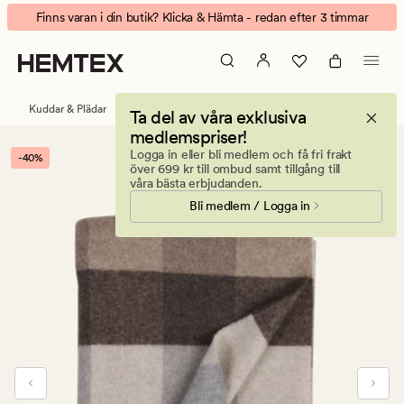
Nanna
Animerad
Finns varan i din butik? Klicka & Hämta - redan efter 3 timmar
ullpläd
banner.
multi/beige
Klicka
på
ESCAPE
Kuddar & Plädar
Plädar
Ullplädar
Ta del av våra exklusiva
för
medlemspriser!
att
Logga in eller bli medlem och få fri frakt
-40%
pausa.
över 699 kr till ombud samt tillgång till
våra bästa erbjudanden.
Bli medlem / Logga in