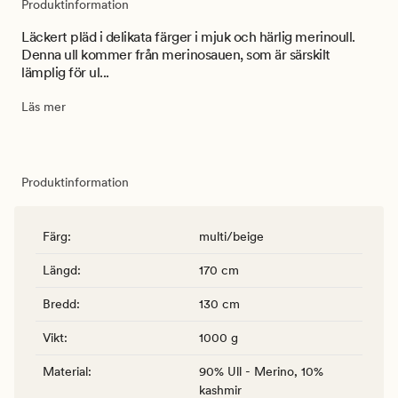
Produktinformation
Läckert pläd i delikata färger i mjuk och härlig merinoull.
Denna ull kommer från merinosauen, som är särskilt
lämplig för ul...
Läs mer
Produktinformation
Färg
:
multi/beige
Längd
:
170 cm
Bredd
:
130 cm
Vikt
:
1000 g
Material
:
90% Ull - Merino, 10%
kashmir