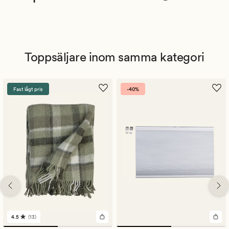
Toppsäljare inom samma kategori
Fast lågt pris
-40%
4.5
(13)
13
omdömen