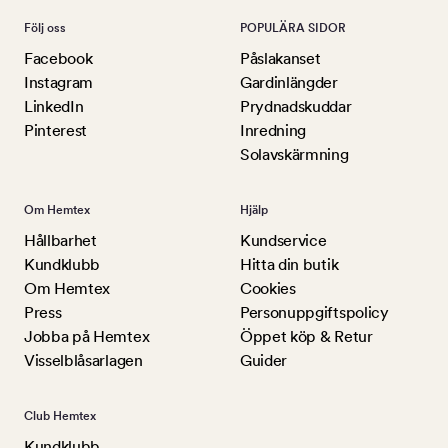
Följ oss
POPULÄRA SIDOR
Facebook
Påslakanset
Instagram
Gardinlängder
LinkedIn
Prydnadskuddar
Pinterest
Inredning
Solavskärmning
Om Hemtex
Hjälp
Hållbarhet
Kundservice
Kundklubb
Hitta din butik
Om Hemtex
Cookies
Press
Personuppgiftspolicy
Jobba på Hemtex
Öppet köp & Retur
Visselblåsarlagen
Guider
Club Hemtex
Kundklubb