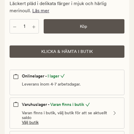
199,94
Läckert pläd i delikata färger i mjuk och härlig
kr.
merinoull.
Läs mer
Ordinarie
pris
Antal
Köp
1
999,90
kr
KLICKA & HÄMTA I BUTIK
Onlinelager -
I lager
Leverans inom 4-7 arbetsdagar.
Varuhuslager -
Varan finns i butik
Varan finns i butik, välj butik för att se aktuellt
saldo
Välj butik