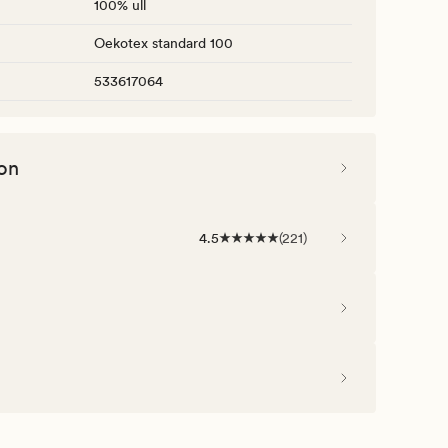
100% ull
Oekotex standard 100
533617064
on
4.5
(
221
)