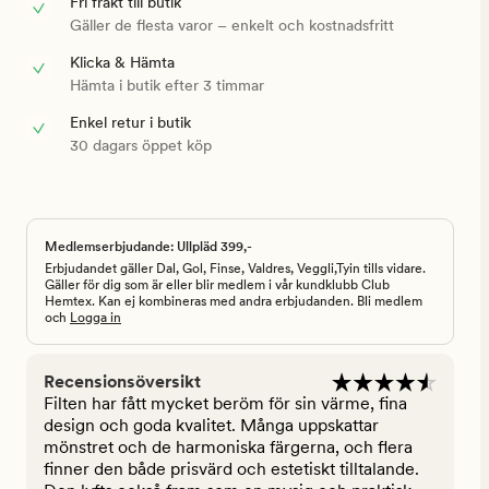
Fri frakt till butik
Gäller de flesta varor – enkelt och kostnadsfritt
Klicka & Hämta
Hämta i butik efter 3 timmar
Enkel retur i butik
30 dagars öppet köp
Medlemserbjudande: Ullpläd 399,-
Erbjudandet gäller Dal, Gol, Finse, Valdres, Veggli,Tyin tills vidare.
Gäller för dig som är eller blir medlem i vår kundklubb Club
Hemtex. Kan ej kombineras med andra erbjudanden. Bli medlem
och
Logga in
Recensionsöversikt
Filten har fått mycket beröm för sin värme, fina
design och goda kvalitet. Många uppskattar
mönstret och de harmoniska färgerna, och flera
finner den både prisvärd och estetiskt tilltalande.