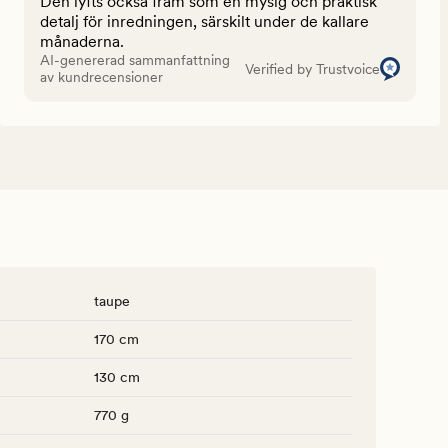
Den lyfts också fram som en mysig och praktisk
detalj för inredningen, särskilt under de kallare
månaderna.
AI-genererad sammanfattning
Verified by Trustvoice
av kundrecensioner
taupe
170 cm
130 cm
770 g