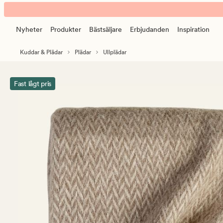
Veggli
Animerad
ullpläd
banner.
taupe
Nyheter
Produkter
Bästsäljare
Erbjudanden
Inspiration
Klicka
på
Kuddar & Plädar
Plädar
Ullplädar
ESCAPE
för
att
Fast lågt pris
pausa.