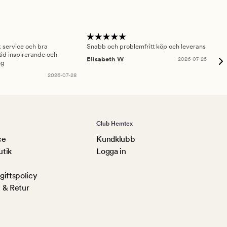
sk service och bra
Snabb och problemfritt köp och leverans
Had
id inspirerande och
fru
Elisabeth W
2026-07-25
ng
Am
2026-07-28
Club Hemtex
ce
Kundklubb
utik
Logga in
iftspolicy
 & Retur