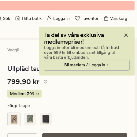
Hitta butik
Logga in
Favoriter
Varukorg
Sök
Ta del av våra exklusiva
medlemspriser!
Logga in eller bli medlem och få fri frakt
Veggli
4.5
(221)
221
över 699 kr till ombud samt tillgång till
omdömen
våra bästa erbjudanden.
med
Bli medlem / Logga in
ett
Ullpläd taupe - 130x170 cm
genomsnittlig
betyg
Pris
Pris
799,90 kr
799,90 kr
på
4.5
799,90
kr.
Medlem
399 kr
Medlem
Färg
:
Taupe
399
kr