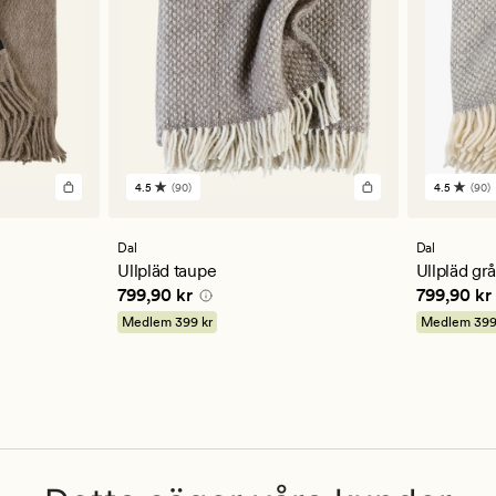
4.5
(90)
4.5
(90)
90
90
omdömen
omdöm
med
med
ett
ett
Dal
Dal
genomsnittligt
genomsn
Ullpläd taupe
Ullpläd gr
betyg
betyg
Pris
799,90 kr
Pris
799,9
799,90 kr
799,90 kr
på
på
4.5
4.5
Medlem
399 kr
Medlem
399