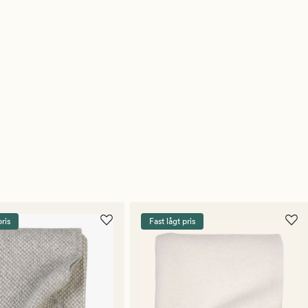
pris
Fast lågt pris