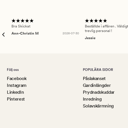
Bra Skickat
Beställde i affären . Väldi
trevlig personal !
Ann-Christin M
2026-07-30
Jessie
Följ oss
POPULÄRA SIDOR
Facebook
Påslakanset
Instagram
Gardinlängder
LinkedIn
Prydnadskuddar
Pinterest
Inredning
Solavskärmning