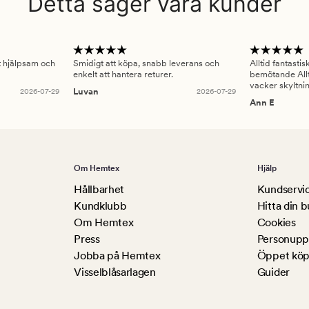
Detta säger våra kunder
gt hjälpsam och
Smidigt att köpa, snabb leverans och
Alltid fantasti
enkelt att hantera returer.
bemötande Allt
vacker skyltni
2026-07-29
Luvan
2026-07-29
Ann E
Om Hemtex
Hjälp
Hållbarhet
Kundservi
Kundklubb
Hitta din b
Om Hemtex
Cookies
Press
Personuppg
Jobba på Hemtex
Öppet köp
Visselblåsarlagen
Guider