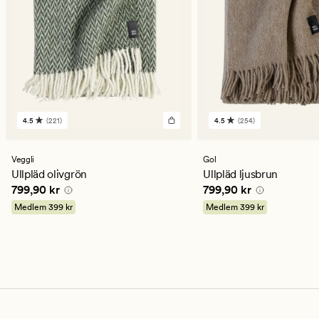
4.5
(221)
4.5
(254)
221
254
omdömen
omdömen
med
med
ett
ett
Veggli
Gol
genomsnittligt
genomsnittligt
Ullpläd olivgrön
Ullpläd ljusbrun
betyg
betyg
Pris
799,90 kr
Pris
799,90 kr
799,90 kr
799,90 kr
på
på
4.5
4.5
Medlem
399 kr
Medlem
399 kr