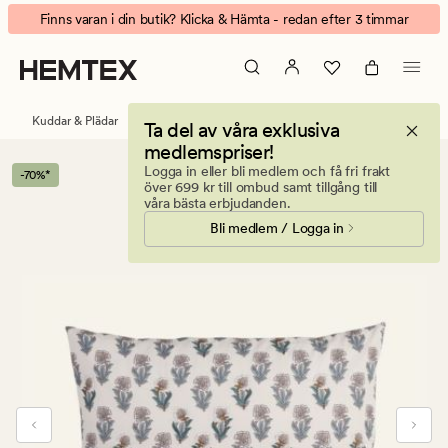
Liza
Animerad
Finns varan i din butik? Klicka & Hämta - redan efter 3 timmar
kuddfodral
banner.
multi
Klicka
på
ESCAPE
Kuddar & Plädar
Prydnadskuddar
Kuddfodral
Ta del av våra exklusiva
för
medlemspriser!
att
Logga in eller bli medlem och få fri frakt
-70%*
pausa.
över 699 kr till ombud samt tillgång till
våra bästa erbjudanden.
Bli medlem / Logga in