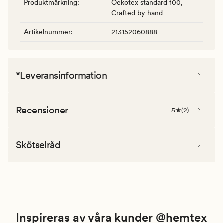
Produktmärkning
:
Oekotex standard 100,
Crafted by hand
Artikelnummer
:
213152060888
*Leveransinformation
Recensioner
5
(
2
)
Skötselråd
Inspireras av våra kunder @hemtex