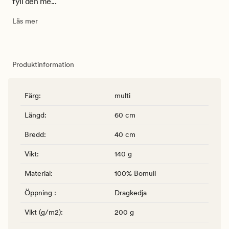
fyll den me...
Läs mer
Produktinformation
Färg
:
multi
Längd
:
60 cm
Bredd
:
40 cm
Vikt
:
140 g
Material
:
100% Bomull
Öppning
:
Dragkedja
Vikt (g/m2)
:
200 g