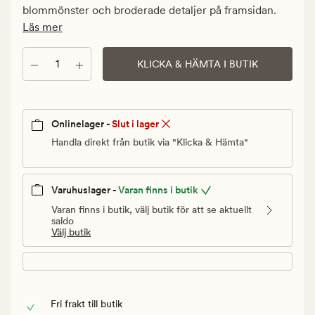
Ordinarie
blommönster och broderade detaljer på framsidan.
pris
Läs mer
449,90
kr
Antal
KLICKA & HÄMTA I BUTIK
Onlinelager -
Slut i lager
Handla direkt från butik via "Klicka & Hämta"
Varuhuslager -
Varan finns i butik
Varan finns i butik, välj butik för att se aktuellt
saldo
Välj butik
Fri frakt till butik