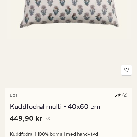
Liza
5
(2)
2
omdömen
Kuddfodral multi - 40x60 cm
med
ett
Pris
Pris
449,90 kr
genomsnitt
449,90 kr
betyg
449,90
på
kr.
5
Kuddfodral i 100% bomull med handvävd