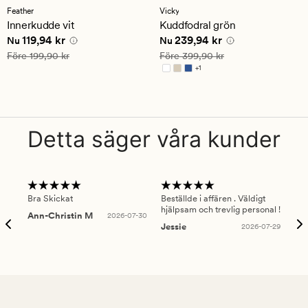
med
med
Feather
Vicky
ett
ett
Innerkudde vit
Kuddfodral grön
genomsnittligt
genomsnittligt
Nuvarande pris
119,94 kr
Nuvarande pris
239,94 kr
119,94 kr
239,94 kr
betyg
betyg
Nu
Nu
på
på
Ordinarie pris
199,90 kr
Ordinarie pris
399,90 kr
Före
199,90 kr
Före
399,90 kr
4.5
4.5
+
1
Finns i fler färger
Detta säger våra kunder
Bra Skickat
Beställde i affären . Väldigt
Smi
hjälpsam och trevlig personal !
lev
Ann-Christin M
2026-07-30
han
Jessie
2026-07-29
Lu