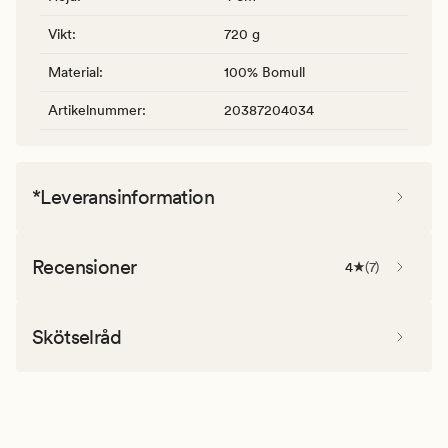
Vikt
:
720 g
Material
:
100% Bomull
Artikelnummer
:
20387204034
*Leveransinformation
Recensioner
4
(
7
)
Skötselråd