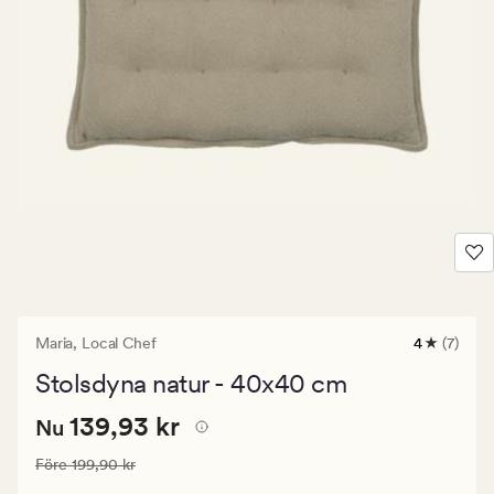
Maria,
Local Chef
4
(7)
7
omdömen
Stolsdyna natur - 40x40 cm
med
ett
Nuvarande
Nuvarande pris
139,93 kr
genomsnit
139,93 kr
Nu
betyg
pris
på
Ordinarie pris
199,90 kr
Före
199,90 kr
139,93
4