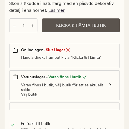
kr.
Skön sittkudde i naturfärg med en påsydd dekorativ
Ordinarie
detalj i ena hörnet.
Läs mer
pris
199,90
Antal
KLICKA & HÄMTA I BUTIK
kr
Onlinelager -
Slut i lager
Handla direkt från butik via "Klicka & Hämta"
Varuhuslager -
Varan finns i butik
Varan finns i butik, välj butik för att se aktuellt
saldo
Välj butik
Fri frakt till butik