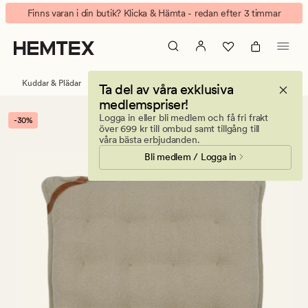
Maria
Animerad
Finns varan i din butik? Klicka & Hämta - redan efter 3 timmar
stolsdyna
banner.
natur
Klicka
på
ESCAPE
Kuddar & Plädar
Stolsdynor & sittkuddar
Ta del av våra exklusiva
för
medlemspriser!
att
Logga in eller bli medlem och få fri frakt
-30%
pausa.
över 699 kr till ombud samt tillgång till
våra bästa erbjudanden.
Bli medlem / Logga in