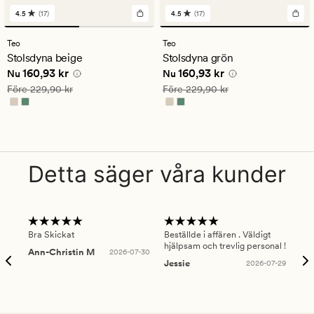
4.5
(17)
4.5
(17)
17
17
omdömen
omdömen
med
med
Teo
Teo
ett
ett
Stolsdyna beige
Stolsdyna grön
genomsnittligt
genomsnittligt
Nuvarande pris
160,93 kr
Nuvarande pris
160,93 kr
160,93 kr
160,93 kr
betyg
betyg
Nu
Nu
på
på
Ordinarie pris
229,90 kr
Ordinarie pris
229,90 kr
Före
229,90 kr
Före
229,90 kr
4.5
4.5
Detta säger våra kunder
Bra Skickat
Beställde i affären . Väldigt
Smi
hjälpsam och trevlig personal !
lev
Ann-Christin M
2026-07-30
han
Jessie
2026-07-29
Lu