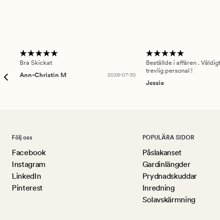
Bra Skickat
Beställde i affären . Väldi
trevlig personal !
Ann-Christin M
2026-07-30
Jessie
Följ oss
POPULÄRA SIDOR
Facebook
Påslakanset
Instagram
Gardinlängder
LinkedIn
Prydnadskuddar
Pinterest
Inredning
Solavskärmning