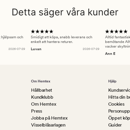
Detta säger våra kunder
gt hjälpsam och
Smidigt att köpa, snabb leverans och
Alltid fantasti
enkelt att hantera returer.
bemötande Allt
vacker skyltni
2026-07-29
Luvan
2026-07-29
Ann E
Om Hemtex
Hjälp
Hållbarhet
Kundservi
Kundklubb
Hitta din b
Om Hemtex
Cookies
Press
Personuppg
Jobba på Hemtex
Öppet köp
Visselblåsarlagen
Guider