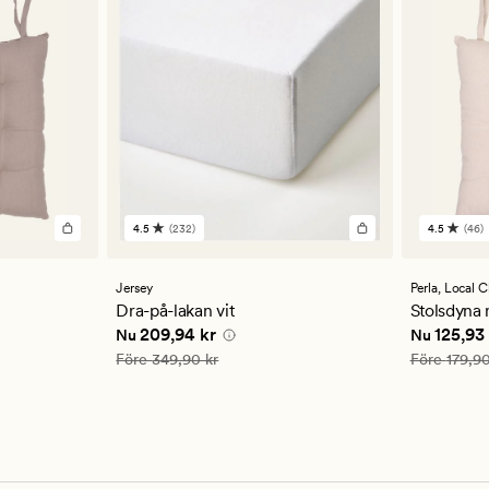
4.5
(232)
4.5
(46)
232
46
omdömen
omdöm
med
med
ett
ett
Jersey
Perla,
Local C
genomsnittligt
genomsn
Dra-på-lakan vit
Stolsdyna 
betyg
betyg
 kr
Nuvarande pris
209,94 kr
Nuvarande
209,94 kr
125,93
Nu
Nu
på
på
4.5
4.5
Ordinarie pris
349,90 kr
Ordinarie pr
Före
349,90 kr
Före
179,90