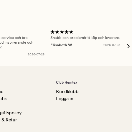
sk service och bra
Snabb och problemfritt köp och leverans
Had
id inspirerande och
fru
Elisabeth W
2026-07-25
ng
Am
2026-07-28
Club Hemtex
ce
Kundklubb
utik
Logga in
iftspolicy
 & Retur