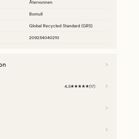
Återvunnen
Bomull
Global Recycled Standard (GRS)
209234040210
on
4.5
(
17
)