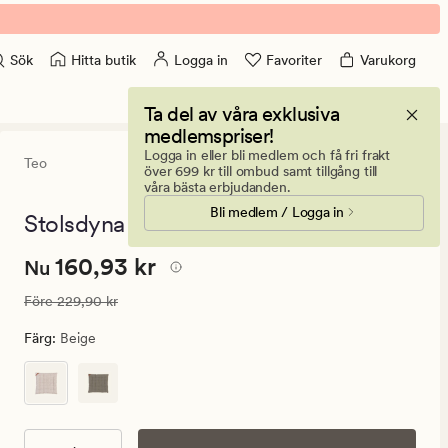
Hitta butik
Logga in
Favoriter
Varukorg
Sök
Ta del av våra exklusiva
medlemspriser!
Logga in eller bli medlem och få fri frakt
Teo
4.5
(17)
17
över 699 kr till ombud samt tillgång till
omdömen
våra bästa erbjudanden.
med
Bli medlem / Logga in
ett
Stolsdyna beige - 40x40x4 cm
genomsnittli
betyg
Nuvarande
Nuvarande pris
160,93 kr
160,93 kr
på
Nu
4.5
pris
Ordinarie pris
229,90 kr
Före
229,90 kr
160,93
kr.
Färg
:
Beige
Ordinarie
pris
229,90
kr