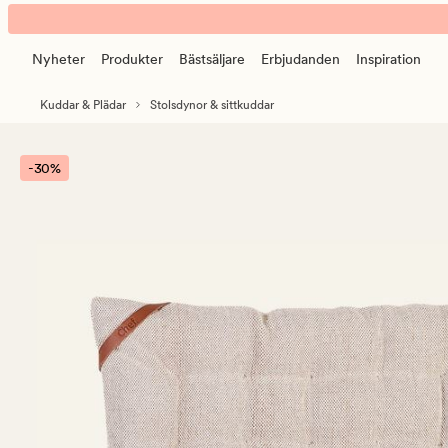
Teo
Animerad
stolsdyna
banner.
beige
Nyheter
Produkter
Bästsäljare
Erbjudanden
Inspiration
Klicka
på
Kuddar & Plädar
Stolsdynor & sittkuddar
ESCAPE
för
att
-30%
pausa.