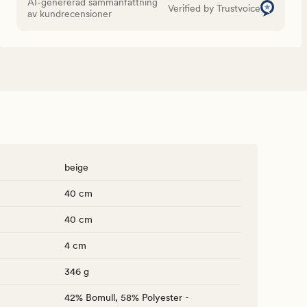
AI-genererad sammanfattning
Verified by Trustvoice
av kundrecensioner
beige
40 cm
40 cm
4 cm
346 g
42% Bomull, 58% Polyester -