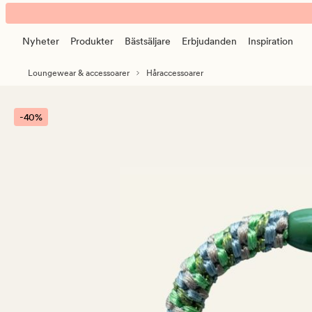
Nina
Animerad
glitter
banner.
hårsnodd
Nyheter
Produkter
Bästsäljare
Erbjudanden
Inspiration
Klicka
multi/grön
på
Loungewear & accessoarer
Håraccessoarer
ESCAPE
för
att
-40%
pausa.