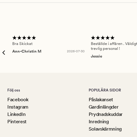
Bra Skickat
Beställde i affären . Väldi
trevlig personal !
Ann-Christin M
2026-07-30
Jessie
Följ oss
POPULÄRA SIDOR
Facebook
Påslakanset
Instagram
Gardinlängder
LinkedIn
Prydnadskuddar
Pinterest
Inredning
Solavskärmning