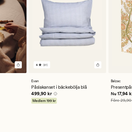
4
(81)
81
omdömen
med
ett
Evan
Balzac
genomsnittligt
Påslakanset i bäckebölja blå
Presentpås
betyg
kr
Pris
499,90 kr
Nuvarande
499,90 kr
17,94 k
Nu
på
4
Ordinarie pr
Före
29,90
Medlem
199 kr