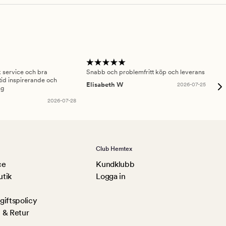
sk service och bra
Snabb och problemfritt köp och leverans
Had
id inspirerande och
fru
Elisabeth W
2026-07-25
ng
Am
2026-07-28
Club Hemtex
ce
Kundklubb
utik
Logga in
iftspolicy
 & Retur