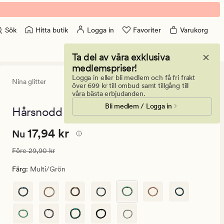
Hitta butik
Logga in
Favoriter
Varukorg
Sök
Ta del av våra exklusiva
medlemspriser!
Logga in eller bli medlem och få fri frakt
Nina glitter
4.5
(11)
11
över 699 kr till ombud samt tillgång till
omdömen
våra bästa erbjudanden.
med
Bli medlem / Logga in
ett
Hårsnodd multi/grön - 6,5x6,5 cm
genomsnittl
betyg
Nuvarande
Nuvarande pris
17,94 kr
17,94 kr
på
Nu
4.5
pris
Ordinarie pris
29,90 kr
Före
29,90 kr
17,94
kr.
Färg
:
Multi/grön
Ordinarie
pris
29,90
kr