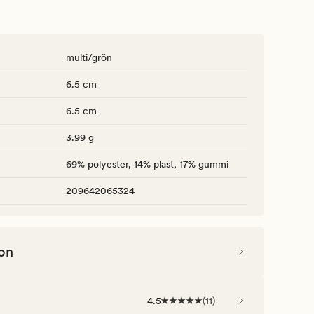
multi/grön
6.5 cm
6.5 cm
3.99 g
69% polyester, 14% plast, 17% gummi
209642065324
on
4.5
(
11
)