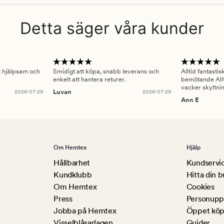
Detta säger våra kunder
gt hjälpsam och
Smidigt att köpa, snabb leverans och
Alltid fantasti
enkelt att hantera returer.
bemötande Allt
vacker skyltni
2026-07-29
Luvan
2026-07-29
Ann E
Om Hemtex
Hjälp
Hållbarhet
Kundservi
Kundklubb
Hitta din b
Om Hemtex
Cookies
Press
Personuppg
Jobba på Hemtex
Öppet köp
Visselblåsarlagen
Guider