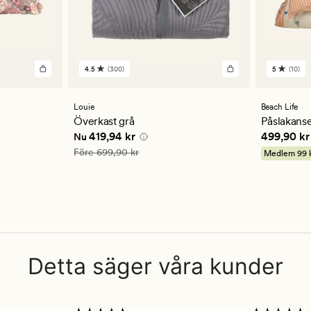
4.5
(300)
5
(10)
300
10
omdömen
omdöm
med
med
ett
ett
Louie
Beach Life
genomsnittligt
genomsn
Överkast grå
Påslakanse
betyg
betyg
 kr
Nuvarande pris
419,94 kr
Pris
499,9
419,94 kr
499,90 kr
Nu
på
på
4.5
5
Ordinarie pris
699,90 kr
Före
699,90 kr
Medlem
99 
Detta säger våra kunder