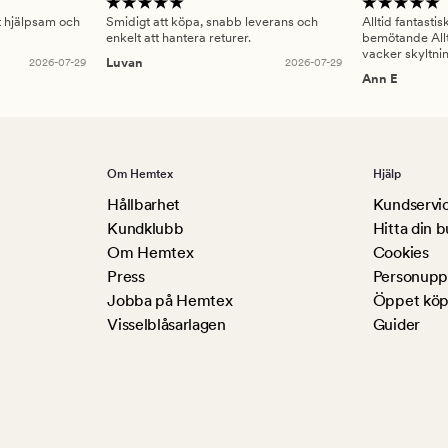
gt hjälpsam och
Smidigt att köpa, snabb leverans och
Alltid fantasti
enkelt att hantera returer.
bemötande Allt
vacker skyltni
2026-07-29
Luvan
2026-07-29
Ann E
Om Hemtex
Hjälp
Hållbarhet
Kundservi
Kundklubb
Hitta din b
Om Hemtex
Cookies
Press
Personuppg
Jobba på Hemtex
Öppet köp
Visselblåsarlagen
Guider