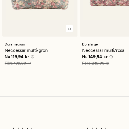
Dora medium
Dora large
Neccessär multi/grön
Neccessär multi/rosa
Nuvarande pris
119,94 kr
Nuvarande pris
149,94
119,94 kr
149,94 kr
Nu
Nu
Ordinarie pris
199,90 kr
Ordinarie pris
249,90 kr
Före
199,90 kr
Före
249,90 kr