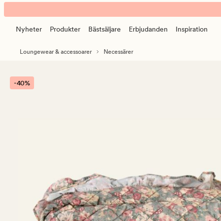
Dora
Animerad
large
banner.
neccessär
Nyheter
Produkter
Bästsäljare
Erbjudanden
Inspiration
Klicka
multi/grön
på
Loungewear & accessoarer
Necessärer
ESCAPE
för
att
-40%
pausa.