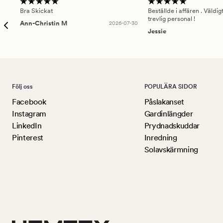
Bra Skickat
Beställde i affären . Väldi
trevlig personal !
Ann-Christin M
2026-07-30
Jessie
Följ oss
POPULÄRA SIDOR
Facebook
Påslakanset
Instagram
Gardinlängder
LinkedIn
Prydnadskuddar
Pinterest
Inredning
Solavskärmning