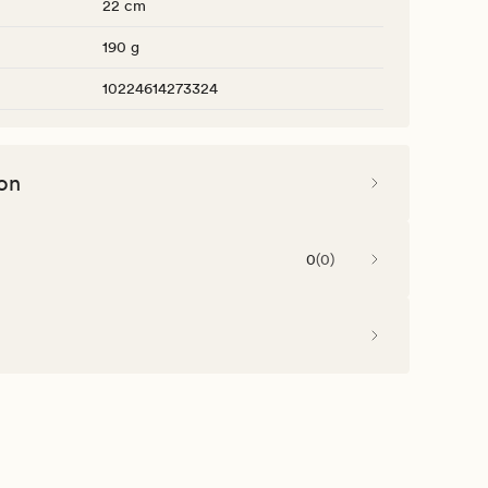
22 cm
190 g
10224614273324
on
0
(
0
)