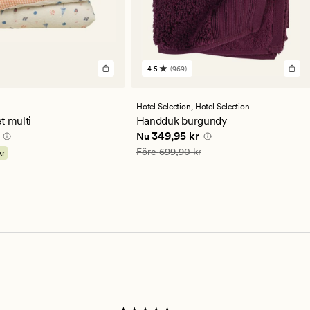
4.5
(969)
969
en
omdömen
med
ett
Hotel Selection,
Hotel Selection
ittligt
genomsnittligt
t multi
Handduk burgundy
betyg
0 kr
Nuvarande pris
349,95 kr
349,95 kr
Nu
på
4.5
Ordinarie pris
699,90 kr
Före
699,90 kr
kr