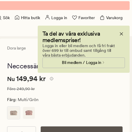
Hitta butik
Logga in
Favoriter
Varukorg
Sök
Ta del av våra exklusiva
medlemspriser!
Logga in eller bli medlem och få fri frakt
Dora large
0
(0)
0
över 699 kr till ombud samt tillgång till
omdömen
våra bästa erbjudanden.
med
Bli medlem / Logga in
ett
Neccessär multi/grön - 22x30 cm
genomsnitt
betyg
Nuvarande
Nuvarande pris
149,94 kr
149,94 kr
på
Nu
0
pris
Ordinarie pris
249,90 kr
Före
249,90 kr
149,94
kr.
Färg
:
Multi/grön
Ordinarie
pris
249,90
kr