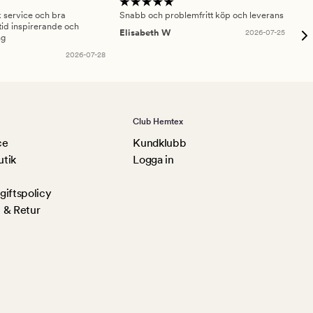
sk service och bra
Snabb och problemfritt köp och leverans
Had
id inspirerande och
fru
Elisabeth W
2026-07-25
ng
Am
2026-07-28
Club Hemtex
ce
Kundklubb
utik
Logga in
iftspolicy
 & Retur