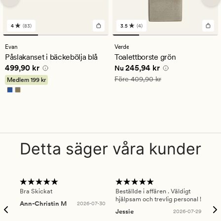
4
(83)
3.5
(4)
83
4
omdömen
omdömen
med
med
Evan
Verde
ett
ett
Påslakanset i bäckebölja blå
Toalettborste grön
genomsnittligt
genomsnittligt
Pris
499,90 kr
Nuvarande pris
245,94 kr
499,90 kr
245,94 kr
betyg
betyg
Nu
på
på
Ordinarie pris
409,90 kr
Före
409,90 kr
Medlem
199 kr
4
3.5
Detta säger våra kunder
Bra Skickat
Beställde i affären . Väldigt
Smi
hjälpsam och trevlig personal !
lev
Ann-Christin M
2026-07-30
han
Jessie
2026-07-29
Lu