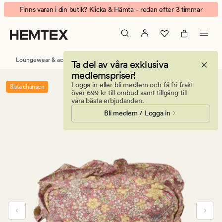
Flowerpop
Animerad
Finns varan i din butik? Klicka & Hämta - redan efter 3 timmar
ruffle
banner.
neccessär
Klicka
multi/rosa
på
ESCAPE
Loungewear & accessoarer
Necessärer
Ta del av våra exklusiva
för
medlemspriser!
att
Logga in eller bli medlem och få fri frakt
Sista chansen
pausa.
över 699 kr till ombud samt tillgång till
våra bästa erbjudanden.
Bli medlem / Logga in