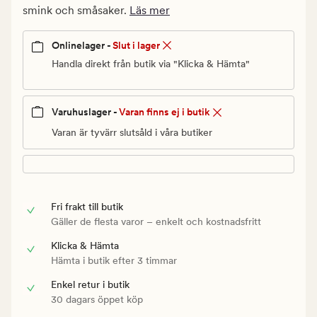
Ordinarie
smink och småsaker.
Läs mer
pris
60
Onlinelager -
Slut i lager
kr
Handla direkt från butik via "Klicka & Hämta"
Varuhuslager -
Varan finns ej i butik
Varan är tyvärr slutsåld i våra butiker
Fri frakt till butik
Gäller de flesta varor – enkelt och kostnadsfritt
Klicka & Hämta
Hämta i butik efter 3 timmar
Enkel retur i butik
30 dagars öppet köp