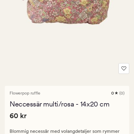
Flowerpop ruffle
0
(0)
0
omdömen
Neccessär multi/rosa - 14x20 cm
med
ett
Pris
Pris
60 kr
genomsnitt
60 kr
betyg
60
på
kr.
0
Blommig necessär med volangdetaljer som rymmer