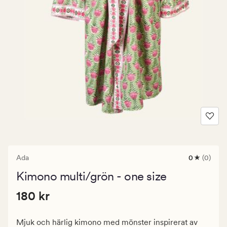
Ada
0
(0)
0
omdömen
Kimono multi/grön - one size
med
ett
Pris
Pris
180 kr
genomsnitt
180 kr
betyg
180
på
kr.
0
Mjuk och härlig kimono med mönster inspirerat av