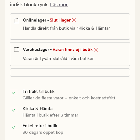
Ordinarie
indisk blocktryck.
Läs mer
pris
180
Onlinelager -
Slut i lager
kr
Handla direkt från butik via "Klicka & Hämta"
Varuhuslager -
Varan finns ej i butik
Varan är tyvärr slutsåld i våra butiker
Fri frakt till butik
Gäller de flesta varor – enkelt och kostnadsfritt
Klicka & Hämta
Hämta i butik efter 3 timmar
Enkel retur i butik
30 dagars öppet köp