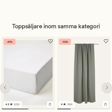
Toppsäljare inom samma kategori
-40%
-40%
4.5
(232)
4
(159)
232
159
omdömen
omdömen