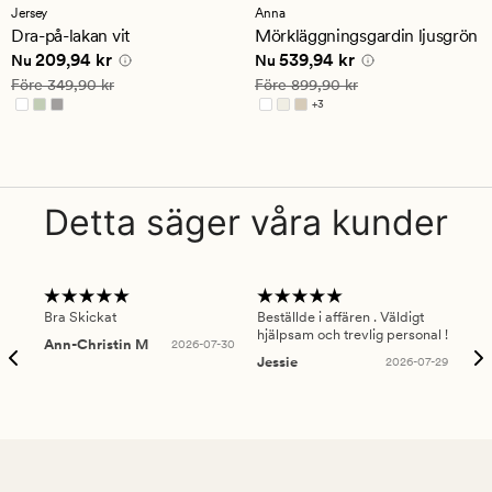
med
med
Jersey
Anna
ett
ett
Dra-på-lakan vit
Mörkläggningsgardin ljusgrön
genomsnittligt
genomsnittligt
Nuvarande pris
209,94 kr
Nuvarande pris
539,94 kr
209,94 kr
539,94 kr
betyg
betyg
Nu
Nu
på
på
Ordinarie pris
349,90 kr
Ordinarie pris
899,90 kr
Före
349,90 kr
Före
899,90 kr
4.5
4
+
3
Finns i fler färger
Detta säger våra kunder
Bra Skickat
Beställde i affären . Väldigt
Smi
hjälpsam och trevlig personal !
lev
Ann-Christin M
2026-07-30
han
Jessie
2026-07-29
Lu