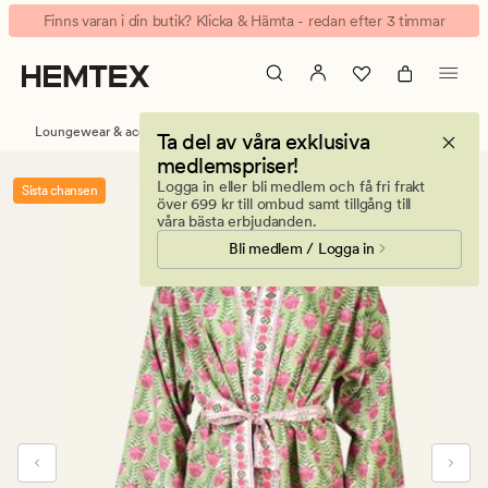
Ada
Animerad
Finns varan i din butik? Klicka & Hämta - redan efter 3 timmar
kimono
banner.
multi/grön
Klicka
på
ESCAPE
Loungewear & accessoarer
Pyjamas och nattlinnen
Ta del av våra exklusiva
för
medlemspriser!
att
Logga in eller bli medlem och få fri frakt
Sista chansen
pausa.
över 699 kr till ombud samt tillgång till
våra bästa erbjudanden.
Bli medlem / Logga in