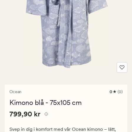
Ocean
0
(0)
0
omdömen
Kimono blå - 75x105 cm
med
ett
Pris
Pris
799,90 kr
genomsnitt
799,90 kr
betyg
799,90
på
kr.
0
Svep in dig i komfort med vår Ocean kimono – lätt,