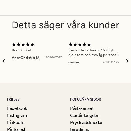
Detta säger våra kunder
Bra Skickat
Beställde i affären . Väldigt
Smi
hjälpsam och trevlig personal !
lev
Ann-Christin M
2026-07-30
han
Jessie
2026-07-29
Lu
Följ oss
POPULÄRA SIDOR
Facebook
Påslakanset
Instagram
Gardinlängder
LinkedIn
Prydnadskuddar
Pinterest
Inredning