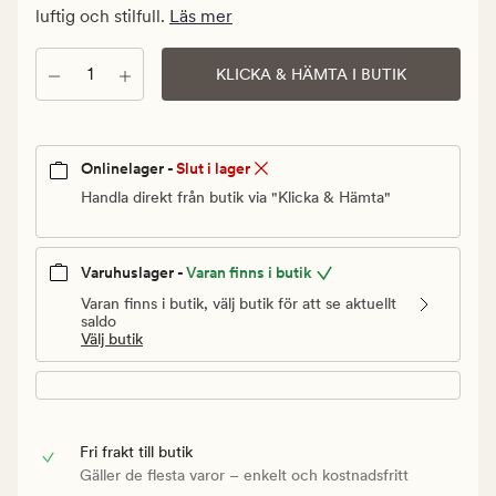
Ordinarie
luftig och stilfull.
Läs mer
pris
799,90
Antal
KLICKA & HÄMTA I BUTIK
kr
Onlinelager -
Slut i lager
Handla direkt från butik via "Klicka & Hämta"
Varuhuslager -
Varan finns i butik
Varan finns i butik, välj butik för att se aktuellt
saldo
Välj butik
Fri frakt till butik
Gäller de flesta varor – enkelt och kostnadsfritt