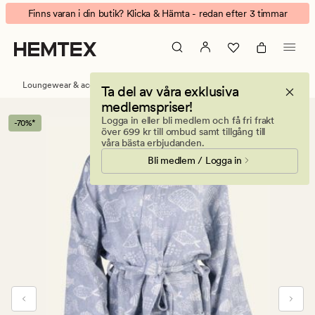
Ocean
Animerad
Finns varan i din butik? Klicka & Hämta - redan efter 3 timmar
kimono
banner.
blå
Klicka
på
ESCAPE
Loungewear & accessoarer
Pyjamas och nattlinnen
Ta del av våra exklusiva
för
medlemspriser!
att
Logga in eller bli medlem och få fri frakt
-70%*
pausa.
över 699 kr till ombud samt tillgång till
våra bästa erbjudanden.
Bli medlem / Logga in