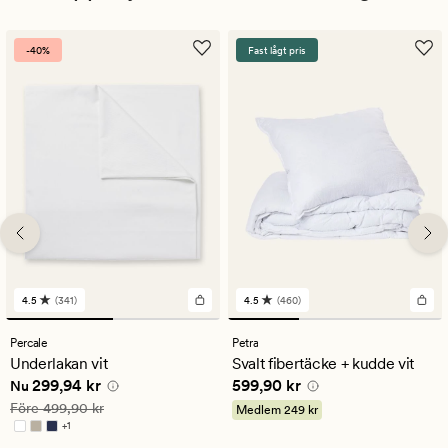
-40%
Fast lågt pris
4.5
(341)
4.5
(460)
341
460
omdömen
omdömen
med
med
Percale
Petra
ett
ett
Underlakan vit
Svalt fibertäcke + kudde vit
genomsnittligt
genomsnittligt
Nuvarande pris
299,94 kr
Pris
599,90 kr
299,94 kr
599,90 kr
betyg
betyg
Nu
på
på
Ordinarie pris
499,90 kr
Före
499,90 kr
Medlem
249 kr
4.5
4.5
+
1
Finns i fler färger