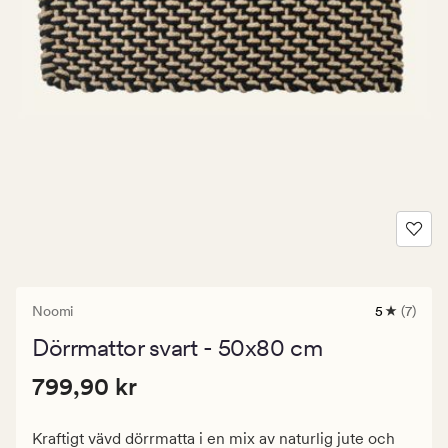
Noomi
5
(7)
7
omdömen
Dörrmattor svart - 50x80 cm
med
ett
Pris
Pris
799,90 kr
genomsnit
799,90 kr
betyg
799,90
på
kr.
5
Kraftigt vävd dörrmatta i en mix av naturlig jute och