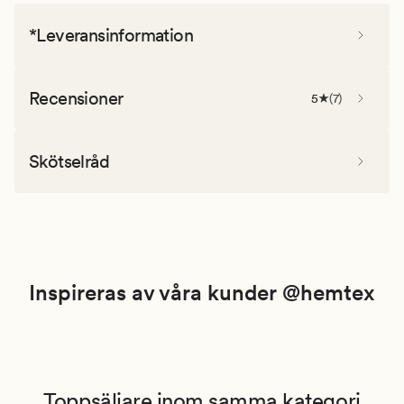
*Leveransinformation
Recensioner
5
(
7
)
Skötselråd
Inspireras av våra kunder @hemtex
Toppsäljare inom samma kategori