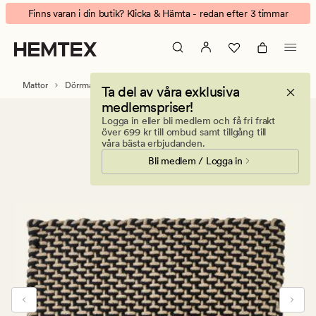
Noomi
Animerad
Finns varan i din butik? Klicka & Hämta - redan efter 3 timmar
Dörrmattor
banner.
svart
Klicka
på
ESCAPE
Mattor
Dörrmattor
Ta del av våra exklusiva
för
medlemspriser!
att
Logga in eller bli medlem och få fri frakt
pausa.
över 699 kr till ombud samt tillgång till
våra bästa erbjudanden.
Bli medlem / Logga in