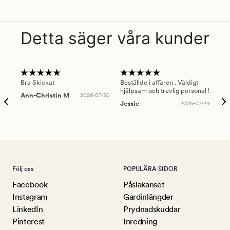
Detta säger våra kunder
Bra Skickat
Beställde i affären . Väldigt
Smi
hjälpsam och trevlig personal !
lev
Ann-Christin M
2026-07-30
han
Jessie
2026-07-29
Lu
Följ oss
POPULÄRA SIDOR
Facebook
Påslakanset
Instagram
Gardinlängder
LinkedIn
Prydnadskuddar
Pinterest
Inredning