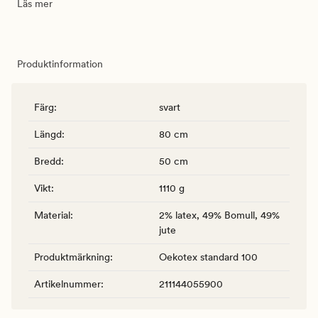
Läs mer
Produktinformation
Färg
:
svart
Längd
:
80 cm
Bredd
:
50 cm
Vikt
:
1110 g
Material
:
2% latex, 49% Bomull, 49%
jute
Produktmärkning
:
Oekotex standard 100
Artikelnummer
:
211144055900