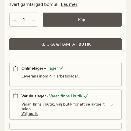
Ordinarie
svart garnfärgad bomull.
Läs mer
pris
799,90
Antal
Köp
kr
KLICKA & HÄMTA I BUTIK
Onlinelager -
I lager
Leverans inom 4-7 arbetsdagar.
Varuhuslager -
Varan finns i butik
Varan finns i butik, välj butik för att se aktuellt
saldo
Välj butik