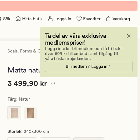
Hitta butik
Logga in
Favoriter
Varukorg
Sök
Ta del av våra exklusiva
medlemspriser!
Logga in eller bli medlem och få fri frakt
Scala,
Forms & Objects
0
(0)
0
över 699 kr till ombud samt tillgång till
omdömen
våra bästa erbjudanden.
med
Bli medlem / Logga in
ett
Matta natur - 240x300 cm
genomsnitt
betyg
Pris
Pris
3 499,90 kr
3 499,90 kr
på
0
3
499,90
Färg
:
Natur
kr.
Ordinarie
pris
3
:
Storlek
240x300 cm
499,90