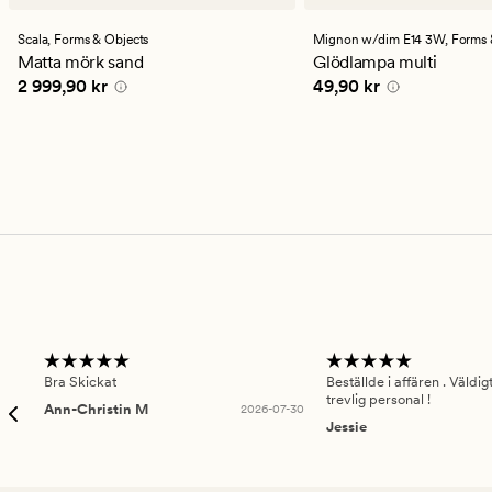
Scala,
Forms & Objects
Mignon w/dim E14 3W,
Forms & 
Matta mörk sand
Glödlampa multi
Pris
2 999,90 kr
Pris
49,90 kr
2 999,90 kr
49,90 kr
Bra Skickat
Beställde i affären . Väldi
trevlig personal !
Ann-Christin M
2026-07-30
Jessie