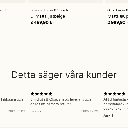
omdömen
med
ett
Objects
London,
Forms & Objects
Gina,
Forms &
genomsnittligt
Ullmatta ljusbeige
Matta tau
betyg
Pris
3 499,90 kr
Pris
2 999
3 499,90 kr
2 999,90 
på
4.5
Detta säger våra kunder
gt hjälpsam och
Smidigt att köpa, snabb leverans och
Alltid fantasti
enkelt att hantera returer.
bemötande Allt
vacker skyltni
2026-07-29
Luvan
2026-07-29
Ann E