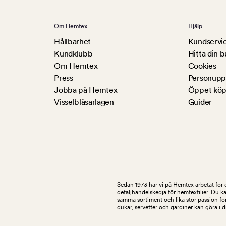
Om Hemtex
Hjälp
Hållbarhet
Kundservi
Kundklubb
Hitta din b
Om Hemtex
Cookies
Press
Personuppg
Jobba på Hemtex
Öppet köp
Visselblåsarlagen
Guider
Sedan 1973 har vi på Hemtex arbetat för e
detaljhandelskedja för hemtextilier. Du k
samma sortiment och lika stor passion för
dukar, servetter och gardiner kan göra i 