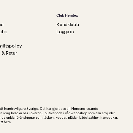
Club Hemtex
ce
Kundklubb
utik
Logga in
iftspolicy
 & Retur
tt hemtrevligare Sverige. Det har gjort oss till Nordens ledande
an idag besöka oss i över 135 butiker och i vår webbshop som alla erbjuder
 de enkla förändringar som täcken, kuddar, plädar, bäddtextilier, handdukar,
ditt hem.