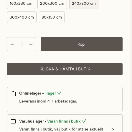
kr
160x230 cm
200x300 cm
240x300 cm
300x400 cm
80x150 cm
Antal
Köp
KLICKA & HÄMTA I BUTIK
Onlinelager -
I lager
Leverans inom 4-7 arbetsdagar.
Varuhuslager -
Varan finns i butik
Varan finns i butik, välj butik för att se aktuellt