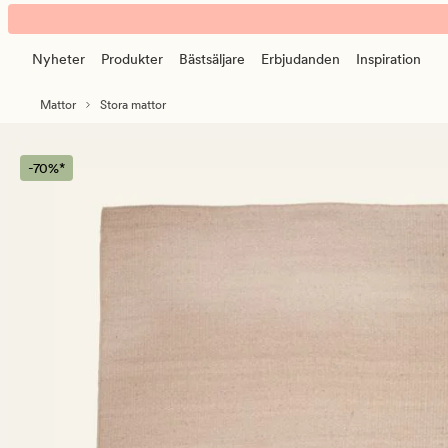
Scala
Animerad
matta
banner.
natur
Nyheter
Produkter
Bästsäljare
Erbjudanden
Inspiration
Klicka
på
Mattor
Stora mattor
ESCAPE
för
att
-70%*
pausa.