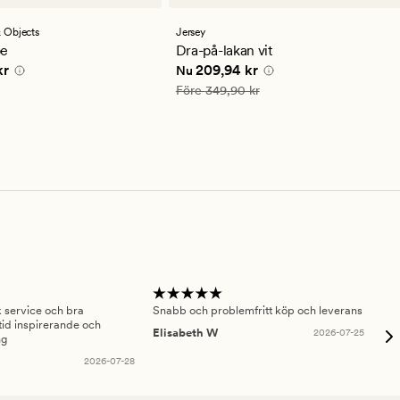
omdömen
med
ett
 Objects
Jersey
genomsnittligt
pe
Dra-på-lakan vit
betyg
,90 kr
Nuvarande pris
209,94 kr
kr
209,94 kr
Nu
på
4.5
Ordinarie pris
349,90 kr
Före
349,90 kr
sk service och bra
Snabb och problemfritt köp och leverans
Had
id inspirerande och
fru
Elisabeth W
2026-07-25
ng
Am
2026-07-28