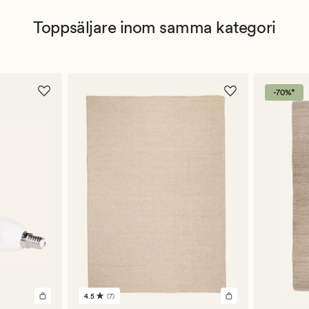
Toppsäljare inom samma kategori
-70%*
4.5
(7)
7