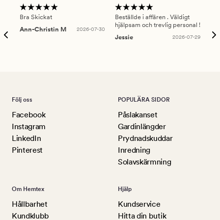
Bra Skickat
Beställde i affären . Väldigt
Smi
hjälpsam och trevlig personal !
lev
Ann-Christin M
2026-07-30
han
Jessie
2026-07-29
Lu
Följ oss
POPULÄRA SIDOR
Facebook
Påslakanset
Instagram
Gardinlängder
LinkedIn
Prydnadskuddar
Pinterest
Inredning
Solavskärmning
Om Hemtex
Hjälp
Hållbarhet
Kundservice
Kundklubb
Hitta din butik