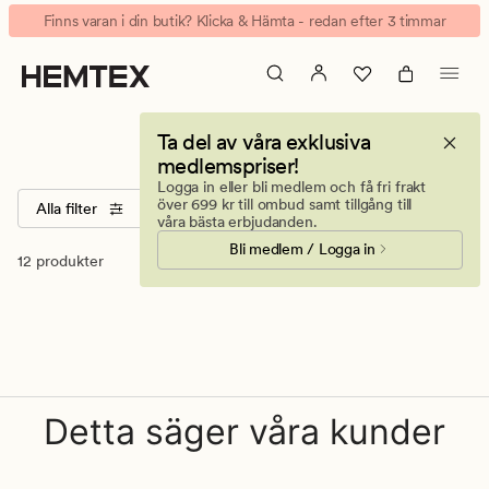
Nice
Animerad
Finns varan i din butik? Klicka & Hämta - redan efter 3 timmar
&
banner.
organized
Klicka
på
ESCAPE
Nice & organized
Ta del av våra exklusiva
för
medlemspriser!
att
Logga in eller bli medlem och få fri frakt
pausa.
över 699 kr till ombud samt tillgång till
Alla filter
Sortera
Storlekar
Färger
våra bästa erbjudanden.
Bli medlem / Logga in
12 produkter
Detta säger våra kunder