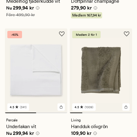
Medelhög fjäderkudde vit
Doftpinnar champagne
genomsnittligt
genomsnittligt
Nuvarande pris
299,94 kr
Pris
279,90 kr
299,94 kr
279,90 kr
betyg
betyg
Nu
på
på
Ordinarie pris
499,90 kr
Före
499,90 kr
Medlem
167,94 kr
4
4.5
-40%
Medlem 2 för 1
4.5
(341)
4.5
(1009)
341
1009
omdömen
omdömen
med
med
Percale
Living
ett
ett
Underlakan vit
Handduk olivgrön
genomsnittligt
genomsnittligt
Nuvarande pris
299,94 kr
Pris
109,90 kr
299,94 kr
109,90 kr
betyg
betyg
Nu