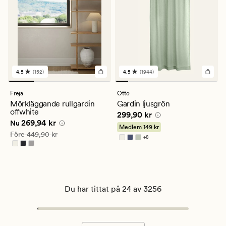
4.5
(152)
4.5
(1944)
152
1944
omdömen
omdömen
med
med
Freja
Otto
ett
ett
Mörkläggande rullgardin
Gardin ljusgrön
genomsnittligt
genomsnittligt
offwhite
Pris
299,90 kr
299,90 kr
betyg
betyg
Nuvarande pris
269,94 kr
269,94 kr
på
på
Nu
Medlem
149 kr
4.5
4.5
Ordinarie pris
449,90 kr
Före
449,90 kr
+
8
Finns i fler färger
Du har tittat på 24 av 3256