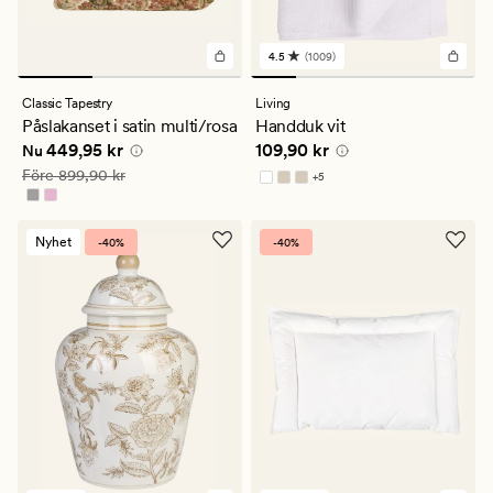
4.5
(1009)
1009
omdömen
med
Classic Tapestry
Living
ett
Påslakanset i satin multi/rosa
Handduk vit
genomsnittligt
Nuvarande pris
449,95 kr
Pris
109,90 kr
449,95 kr
109,90 kr
betyg
Nu
på
Ordinarie pris
899,90 kr
Före
899,90 kr
+
5
4.5
Finns i fler färger
Nyhet
-40%
-40%