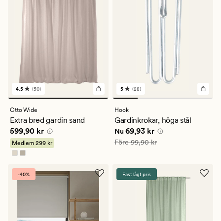
4.5
(50)
5
(28)
50
28
omdömen
omdömen
med
med
Otto Wide
Hook
ett
ett
Extra bred gardin sand
Gardinkrokar, höga stål
genomsnittligt
genomsnittligt
Pris
599,90 kr
Nuvarande pris
69,93 kr
599,90 kr
69,93 kr
betyg
betyg
Nu
på
på
Ordinarie pris
99,90 kr
Före
99,90 kr
Medlem
299 kr
4.5
5
-40%
Fast lågt pris