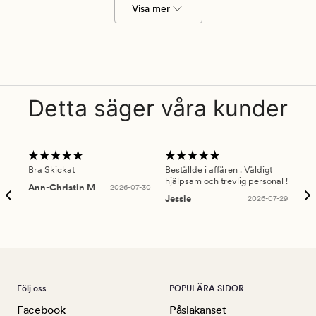
Visa mer
Detta säger våra kunder
Bra Skickat
Beställde i affären . Väldigt
Smi
hjälpsam och trevlig personal !
lev
Ann-Christin M
2026-07-30
han
Jessie
2026-07-29
Lu
Följ oss
POPULÄRA SIDOR
Facebook
Påslakanset