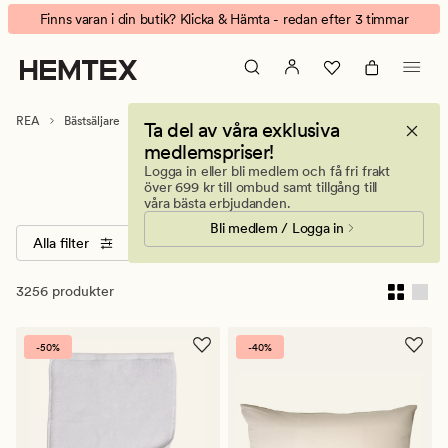
Bästsäljare
Animerad
Finns varan i din butik? Klicka & Hämta - redan efter 3 timmar
banner.
Klicka
på
ESCAPE
REA
Bästsäljare
Ta del av våra exklusiva
för
medlemspriser!
att
Logga in eller bli medlem och få fri frakt
Bästsäljare
pausa.
över 699 kr till ombud samt tillgång till
våra bästa erbjudanden.
Bli medlem / Logga in
Alla filter
Sortera
Storlekar
Färger
3256 produkter
-50%
-40%