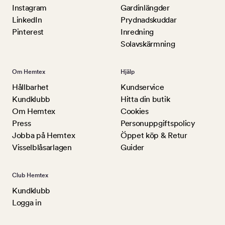
Instagram
Gardinlängder
LinkedIn
Prydnadskuddar
Pinterest
Inredning
Solavskärmning
Om Hemtex
Hjälp
Hållbarhet
Kundservice
Kundklubb
Hitta din butik
Om Hemtex
Cookies
Press
Personuppgiftspolicy
Jobba på Hemtex
Öppet köp & Retur
Visselblåsarlagen
Guider
Club Hemtex
Kundklubb
Logga in