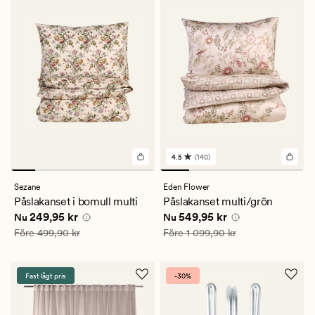
4.5
(140)
140
omdömen
med
Sezane
Eden Flower
ett
Påslakanset i bomull multi
Påslakanset multi/grön
genomsnittligt
Nuvarande pris
249,95 kr
Nuvarande pris
549,95 kr
249,95 kr
549,95 kr
betyg
Nu
Nu
på
Ordinarie pris
499,90 kr
Ordinarie pris
1 099,90 kr
Före
499,90 kr
Före
1 099,90 kr
4.5
Fast lågt pris
-30%