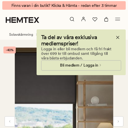
Freja
Animerad
Finns varan i din butik? Klicka & Hämta - redan efter 3 timmar
mörkläggande
banner.
rullgardin
Klicka
grå
på
ESCAPE
Solavskärmning
Rullgardiner
Ta del av våra exklusiva
för
medlemspriser!
att
Logga in eller bli medlem och få fri frakt
-40%
pausa.
över 699 kr till ombud samt tillgång till
våra bästa erbjudanden.
Bli medlem / Logga in