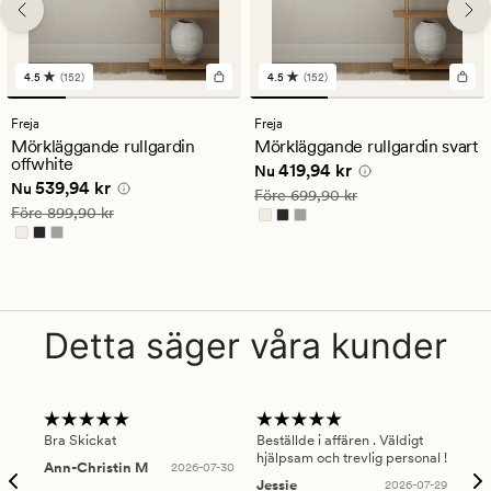
4.5
(152)
4.5
(152)
152
152
omdömen
omdömen
med
med
Freja
Freja
ett
ett
Mörkläggande rullgardin
Mörkläggande rullgardin svart
genomsnittligt
genomsnittligt
offwhite
Nuvarande pris
419,94 kr
419,94 kr
betyg
betyg
Nu
Nuvarande pris
539,94 kr
539,94 kr
på
på
Nu
Ordinarie pris
699,90 kr
Före
699,90 kr
4.5
4.5
Ordinarie pris
899,90 kr
Före
899,90 kr
Detta säger våra kunder
Bra Skickat
Beställde i affären . Väldigt
Smi
hjälpsam och trevlig personal !
lev
Ann-Christin M
2026-07-30
han
Jessie
2026-07-29