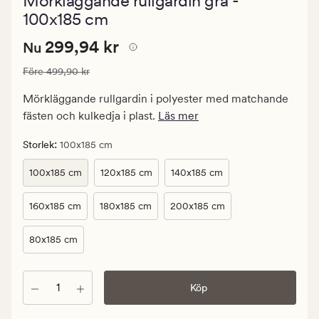
Mörkläggande rullgardin grå -
med
ett
100x185 cm
genomsnittlig
betyg
Nuvarande
Nuvarande pris
299,94 kr
299,94 kr
Nu
på
4.5
pris
Ordinarie pris
499,90 kr
Före
499,90 kr
299,94
kr.
Mörkläggande rullgardin i polyester med matchande
Ordinarie
fästen och kulkedja i plast.
Läs mer
pris
499,90
:
Storlek
100x185 cm
kr
100x185 cm
120x185 cm
140x185 cm
160x185 cm
180x185 cm
200x185 cm
80x185 cm
Antal
Köp