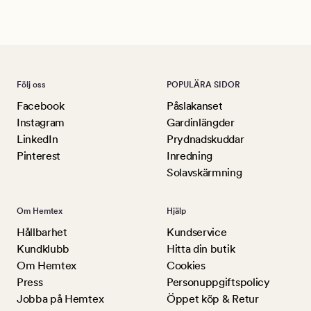
Lu
Följ oss
POPULÄRA SIDOR
Facebook
Påslakanset
Instagram
Gardinlängder
LinkedIn
Prydnadskuddar
Pinterest
Inredning
Solavskärmning
Om Hemtex
Hjälp
Hållbarhet
Kundservice
Kundklubb
Hitta din butik
Om Hemtex
Cookies
Press
Personuppgiftspolicy
Jobba på Hemtex
Öppet köp & Retur