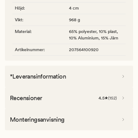
Höjd
:
4 cm
Vikt
:
968 g
Material
:
65% polyester, 10% plast,
10% Aluminium, 15% Järn
Artikelnummer
:
207564100920
*Leveransinformation
Recensioner
4.5
(
152
)
Monteringsanvisning