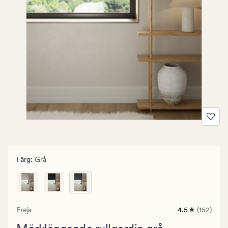
Färg
:
Grå
Freja
4.5
(152)
152
omdömen