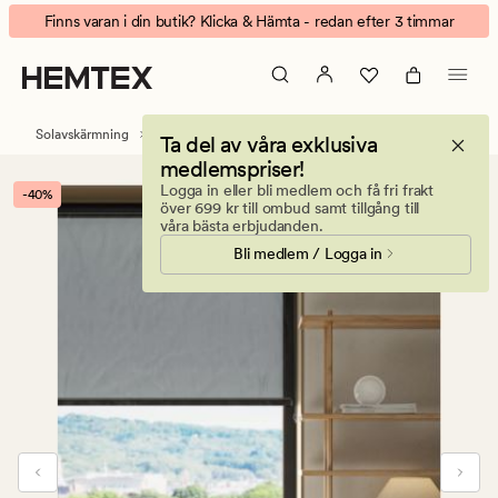
William
Animerad
Finns varan i din butik? Klicka & Hämta - redan efter 3 timmar
screenrullgardin
banner.
grafitgrå
Klicka
på
ESCAPE
Solavskärmning
Rullgardiner
Ta del av våra exklusiva
för
medlemspriser!
att
Logga in eller bli medlem och få fri frakt
-40%
pausa.
över 699 kr till ombud samt tillgång till
våra bästa erbjudanden.
Bli medlem / Logga in