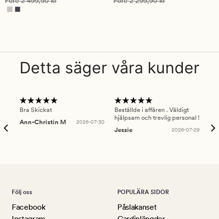
Före
2 499,90 kr
Före
2 299,90 kr
5
2
Detta säger våra kunder
Bra Skickat
Beställde i affären . Väldigt
Smi
hjälpsam och trevlig personal !
lev
Ann-Christin M
2026-07-30
han
Jessie
2026-07-29
Lu
Följ oss
POPULÄRA SIDOR
Facebook
Påslakanset
Instagram
Gardinlängder