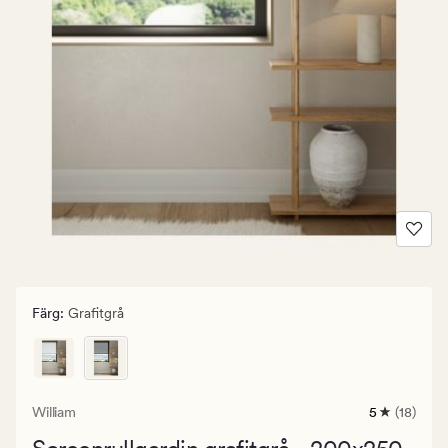
Färg
:
Grafitgrå
William
5
(18)
18
omdömen