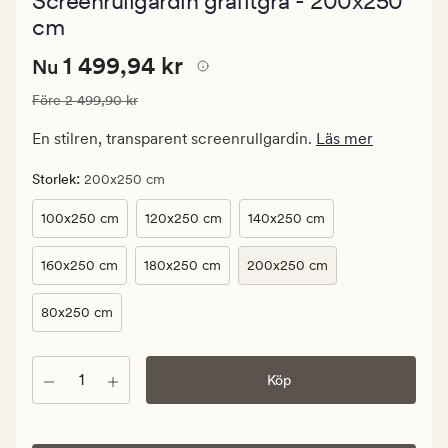
Screenrullgardin grafitgrå - 200x250
med
ett
cm
genomsnitt
betyg
Nuvarande
Nuvarande pris
1 499,94 kr
1 499,94 kr
Nu
på
5
pris
Ordinarie pris
2 499,90 kr
Före
2 499,90 kr
1
499,94
En stilren, transparent screenrullgardin.
Läs mer
kr.
Ordinarie
:
Storlek
200x250 cm
pris
100x250 cm
120x250 cm
140x250 cm
2
499,90
160x250 cm
180x250 cm
200x250 cm
kr
80x250 cm
Antal
Köp