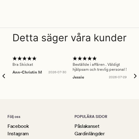
Detta säger våra kunder
Bra Skickat
Beställde i affären . Väldigt
Smi
hjälpsam och trevlig personal !
lev
Ann-Christin M
2026-07-30
han
Jessie
2026-07-29
Lu
Följ oss
POPULÄRA SIDOR
Facebook
Påslakanset
Instagram
Gardinlängder