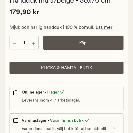
Handduk multi/beige - 50x70 cm
med
ett
Pris
Pris
179,90 kr
genomsnitt
179,90 kr
betyg
179,90
på
kr.
0
Mjuk och härlig handduk i 100 % bomull.
Läs mer
Ordinarie
pris
Antal
Köp
179,90
kr
KLICKA & HÄMTA I BUTIK
Onlinelager -
I lager
Leverans inom 4-7 arbetsdagar.
Varuhuslager -
Varan finns i butik
Varan finns i butik, välj butik för att se aktuellt