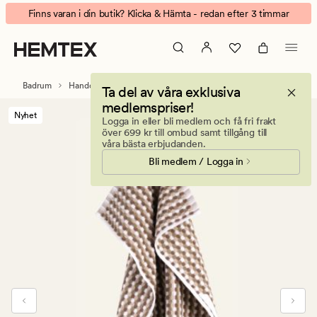
Pom
Animerad
Finns varan i din butik? Klicka & Hämta - redan efter 3 timmar
Pom
banner.
handduk
Klicka
multi/beige
på
ESCAPE
Badrum
Handdukar & badlakan
Handdukar
Ta del av våra exklusiva
för
medlemspriser!
att
Nyhet
Logga in eller bli medlem och få fri frakt
pausa.
över 699 kr till ombud samt tillgång till
våra bästa erbjudanden.
Bli medlem / Logga in