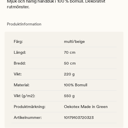
Mjuk och härlig handduk i 100 % bomull. Dekorativt
rutmönster.
Produktinformation
Färg
:
multi/beige
Längd
:
70 cm
Bredd
:
50 cm
Vikt
:
220 g
Material
:
100% Bomull
Vikt (g/m2)
:
550 g
Produktmärkning
:
Oekotex Made in Green
Artikelnummer
:
10179103720323