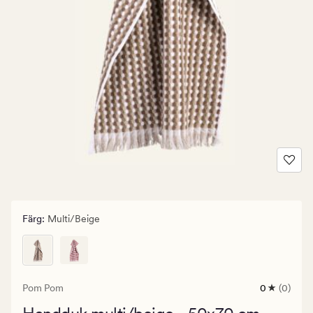
Färg
:
Multi/beige
Pom Pom
0
(0)
0
omdömen