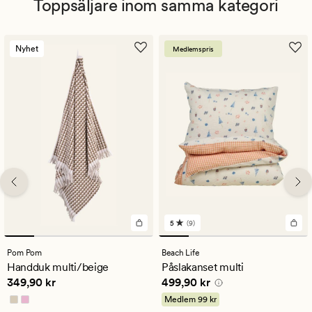
Toppsäljare inom samma kategori
Nyhet
Medlemspris
5
(9)
9
omdömen
med
Pom Pom
Beach Life
ett
Handduk multi/beige
Påslakanset multi
genomsnittligt
Pris
349,90 kr
Pris
499,90 kr
349,90 kr
499,90 kr
betyg
på
Medlem
99 kr
5