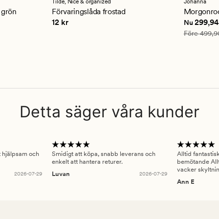
ett
ett
Tilde,
Nice & organized
Johanna
genomsnittligt
genomsn
 grön
Förvaringslåda frostad
Morgonro
betyg
betyg
kr
Pris
12 kr
Nuvarande
12 kr
299,94
Nu
på
på
4
4.5
Ordinarie pr
Före
499,9
Detta säger våra kunder
gt hjälpsam och
Smidigt att köpa, snabb leverans och
Alltid fantasti
enkelt att hantera returer.
bemötande Allt
vacker skyltni
2026-07-29
Luvan
2026-07-29
Ann E