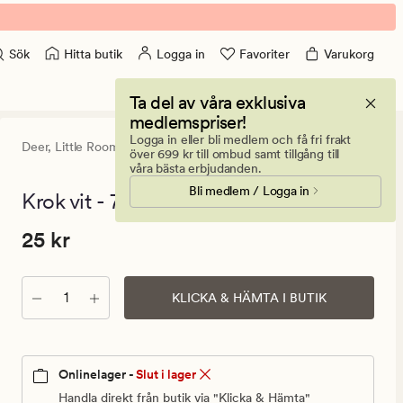
Hitta butik
Logga in
Favoriter
Varukorg
Sök
Ta del av våra exklusiva
medlemspriser!
Logga in eller bli medlem och få fri frakt
Deer,
Little Roomies
2.5
(3)
3
över 699 kr till ombud samt tillgång till
omdömen
våra bästa erbjudanden.
med
Bli medlem / Logga in
ett
Krok vit - 7x11 cm
genomsnittl
betyg
Pris
Pris
25 kr
25 kr
på
2.5
25
kr.
Antal
Ordinarie
KLICKA & HÄMTA I BUTIK
pris
25
kr
Onlinelager -
Slut i lager
Handla direkt från butik via "Klicka & Hämta"