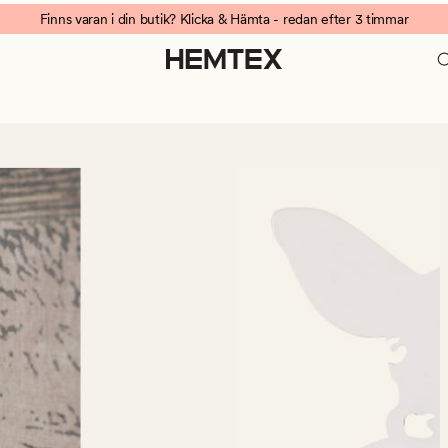
Finns varan i din butik? Klicka & Hämta - redan efter 3 timmar