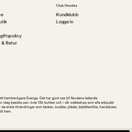
Club Hemtex
ce
Kundklubb
utik
Logga in
iftspolicy
 & Retur
tt hemtrevligare Sverige. Det har gjort oss till Nordens ledande
an idag besöka oss i över 135 butiker och i vår webbshop som alla erbjuder
 de enkla förändringar som täcken, kuddar, plädar, bäddtextilier, handdukar,
ditt hem.