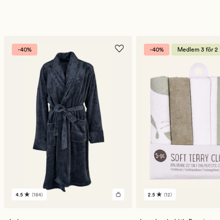
-40%
-40%
Medlem 3 för 2
4.5
(184)
2.5
(12)
184
12
omdömen
omdömen
med
med