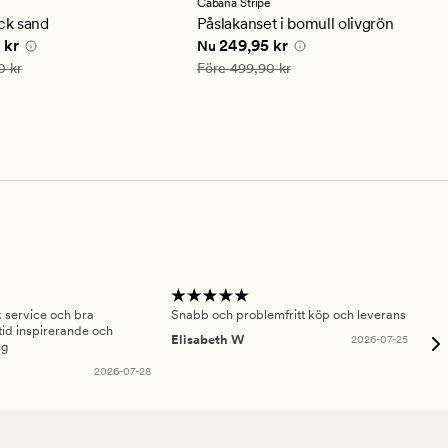
Cabana Stripe
ittligt
ck sand
Påslakanset i bomull olivgrön
 pris
299,94 kr
Nuvarande pris
249,95 kr
 kr
249,95 kr
Nu
is
499,90 kr
Ordinarie pris
499,90 kr
0 kr
Före
499,90 kr
sk service och bra
Snabb och problemfritt köp och leverans
Had
id inspirerande och
fru
Elisabeth W
2026-07-25
ng
Am
2026-07-28