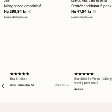
ett
ett
Jack
Lazy Jungle,
Little Roomies
genomsnittligt
genomsnittligt
Morgonrock marinblå
Frottéhanddukar 5 pack
betyg
betyg
Nuvarande pris
299,94 kr
Nuvarande pris
47,94 
299,94 kr
47,94 kr
Nu
Nu
på
på
4.5
2.5
Ordinarie pris
499,90 kr
Ordinarie pris
79,90 kr
Före
499,90 kr
Före
79,90 kr
Bra Skickat
Beställde i affären . Väldi
trevlig personal !
Ann-Christin M
2026-07-30
Jessie