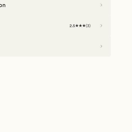
on
2.5
(
3
)