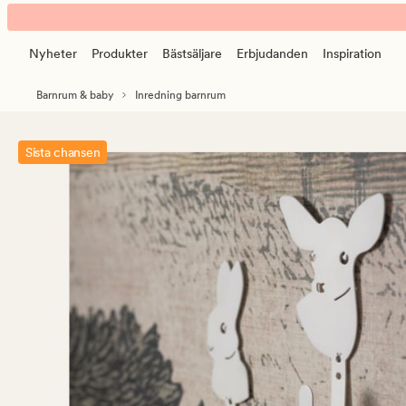
Deer
Animerad
krok
banner.
vit
Nyheter
Produkter
Bästsäljare
Erbjudanden
Inspiration
Klicka
på
Barnrum & baby
Inredning barnrum
ESCAPE
för
att
Sista chansen
pausa.