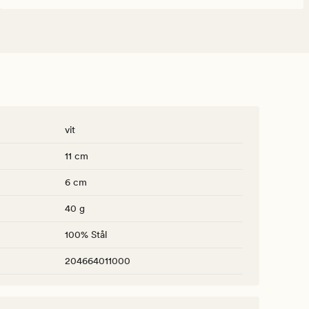
vit
11 cm
6 cm
40 g
100% Stål
204664011000