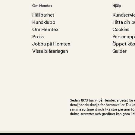
Om Hemtex
Hjälp
Hållbarhet
Kundservi
Kundklubb
Hitta din b
Om Hemtex
Cookies
Press
Personuppg
Jobba på Hemtex
Öppet köp
Visselblåsarlagen
Guider
Sedan 1973 har vi på Hemtex arbetat för e
detaljhandelskedja för hemtextilier. Du k
samma sortiment och lika stor passion för
dukar, servetter och gardiner kan göra i 