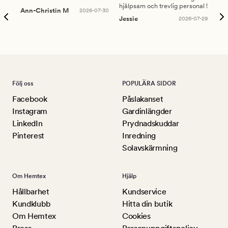
hjälpsam och trevlig personal !
lev
Ann-Christin M
2026-07-30
han
Jessie
2026-07-29
Lu
Följ oss
POPULÄRA SIDOR
Facebook
Påslakanset
Instagram
Gardinlängder
LinkedIn
Prydnadskuddar
Pinterest
Inredning
Solavskärmning
Om Hemtex
Hjälp
Hållbarhet
Kundservice
Kundklubb
Hitta din butik
Om Hemtex
Cookies