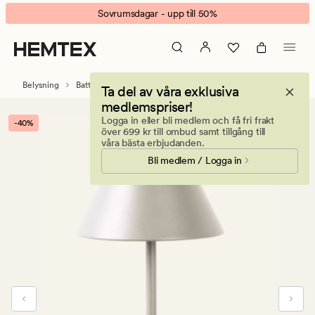
Millie
Animerad
Sovrumsdagar - upp till 50%
Batteridriven
banner.
bordslampa
Klicka
ljusbeige
på
ESCAPE
Belysning
Batteridrivna lampor
Ta del av våra exklusiva
för
medlemspriser!
att
Logga in eller bli medlem och få fri frakt
-40%
pausa.
över 699 kr till ombud samt tillgång till
våra bästa erbjudanden.
Bli medlem / Logga in