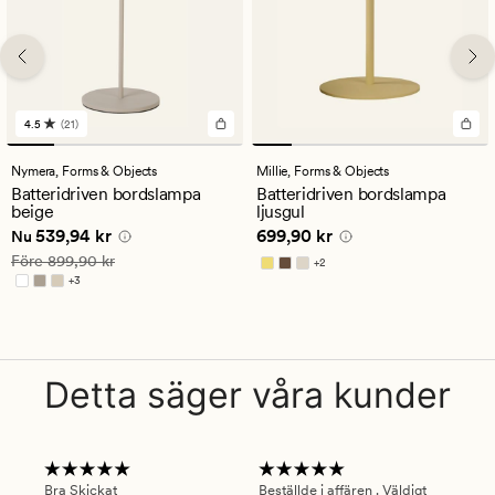
4.5
(21)
21
omdömen
med
Nymera,
Forms & Objects
Millie,
Forms & Objects
ett
Batteridriven bordslampa
Batteridriven bordslampa
genomsnittligt
beige
ljusgul
betyg
Nuvarande pris
539,94 kr
Pris
699,90 kr
539,94 kr
699,90 kr
på
Nu
4.5
Ordinarie pris
899,90 kr
Före
899,90 kr
+
2
Finns i fler färger
+
3
Finns i fler färger
Detta säger våra kunder
Bra Skickat
Beställde i affären . Väldigt
Smi