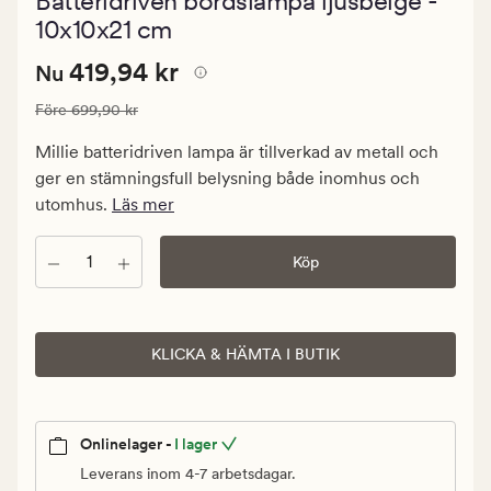
Batteridriven bordslampa ljusbeige -
med
ett
10x10x21 cm
genomsnitt
betyg
Nuvarande
Nuvarande pris
419,94 kr
419,94 kr
Nu
på
0
pris
Ordinarie pris
699,90 kr
Före
699,90 kr
419,94
kr.
Millie batteridriven lampa är tillverkad av metall och
Ordinarie
ger en stämningsfull belysning både inomhus och
pris
utomhus.
Läs mer
699,90
kr
Antal
Köp
KLICKA & HÄMTA I BUTIK
Onlinelager -
I lager
Leverans inom 4-7 arbetsdagar.