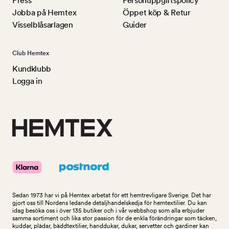
Press
Personuppgiftspolicy
Jobba på Hemtex
Öppet köp & Retur
Visselblåsarlagen
Guider
Club Hemtex
Kundklubb
Logga in
Sedan 1973 har vi på Hemtex arbetat för ett hemtrevligare Sverige. Det har
gjort oss till Nordens ledande detaljhandelskedja för hemtextilier. Du kan
idag besöka oss i över 135 butiker och i vår webbshop som alla erbjuder
samma sortiment och lika stor passion för de enkla förändringar som täcken,
kuddar, plädar, bäddtextilier, handdukar, dukar, servetter och gardiner kan