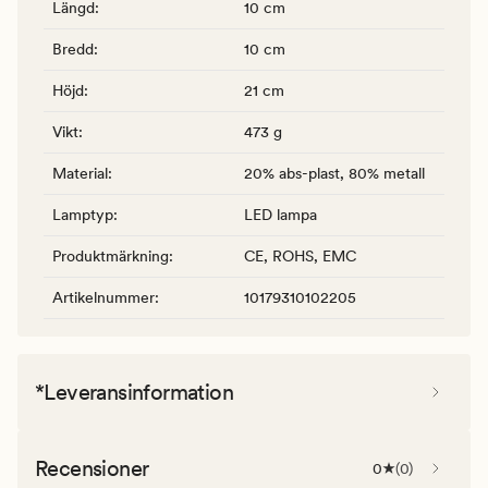
Längd
:
10 cm
Bredd
:
10 cm
Höjd
:
21 cm
Vikt
:
473 g
Material
:
20% abs-plast, 80% metall
Lamptyp
:
LED lampa
Produktmärkning
:
CE, ROHS, EMC
Artikelnummer
:
10179310102205
*Leveransinformation
Recensioner
0
(
0
)