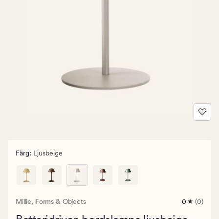
Färg
:
Ljusbeige
Millie,
Forms & Objects
0
(0)
0
omdömen