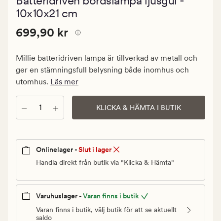
Batteridriven bordslampa ljusgul -
med
ett
10x10x21 cm
genomsnitt
betyg
Pris
Pris
699,90 kr
699,90 kr
på
0
699,90
kr.
Millie batteridriven lampa är tillverkad av metall och
Ordinarie
ger en stämningsfull belysning både inomhus och
pris
utomhus.
Läs mer
699,90
kr
Antal
KLICKA & HÄMTA I BUTIK
Onlinelager -
Slut i lager
Handla direkt från butik via "Klicka & Hämta"
Varuhuslager -
Varan finns i butik
Varan finns i butik, välj butik för att se aktuellt
saldo