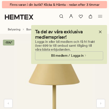
Millie
Animerad
Finns varan i din butik? Klicka & Hämta - redan efter 3 timmar
Batteridriven
banner.
bordslampa
Klicka
ljusgul
på
ESCAPE
Belysning
Bordslampor
Ta del av våra exklusiva
för
medlemspriser!
att
Logga in eller bli medlem och få fri frakt
-70%*
pausa.
över 699 kr till ombud samt tillgång till
våra bästa erbjudanden.
Bli medlem / Logga in