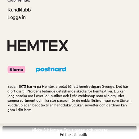
Club Hemtex
Kundklubb
Logga in
Sedan 1973 har vi på Hemtex arbetat för ett hemtrevligare Sverige. Det har
gjort oss till Nordens ledande detaljhandelskedja för hemtextilier. Du kan
idag besöka oss i över 135 butiker och i vår webbshop som alla erbjuder
samma sortiment och lika stor passion för de enkla förändringar som täcken,
kuddar, plädar, bäddtextilier, handdukar, dukar, servetter och gardiner kan
göra i ditt hem.
Klicka & hämta • Enkla byten och returer
Fri frakt till butik