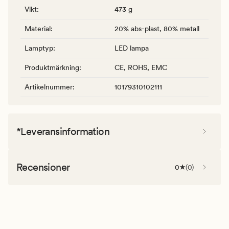
Vikt
:
473 g
Material
:
20% abs-plast, 80% metall
Lamptyp
:
LED lampa
Produktmärkning
:
CE, ROHS, EMC
Artikelnummer
:
10179310102111
*Leveransinformation
Recensioner
0
(
0
)