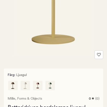
Färg
:
Ljusgul
Millie,
Forms & Objects
0
(0)
0
omdömen