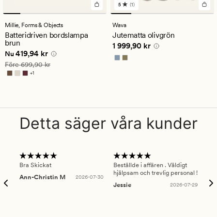
5
(1)
1
omdömen
med
Millie,
Forms & Objects
Wava
ett
Batteridriven bordslampa
Jutematta olivgrön
genomsnittligt
brun
Pris
1 999,90 kr
1 999,90 kr
betyg
Nuvarande pris
419,94 kr
419,94 kr
på
Nu
5
Ordinarie pris
699,90 kr
Före
699,90 kr
+
1
Finns i fler färger
Detta säger våra kunder
Bra Skickat
Beställde i affären . Väldigt
Smi
hjälpsam och trevlig personal !
lev
Ann-Christin M
2026-07-30
han
Jessie
2026-07-29
Lu