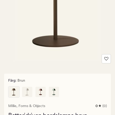
Färg
:
Brun
Millie,
Forms & Objects
0
(0)
0
omdömen