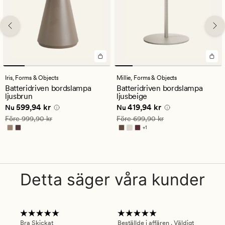
Iris,
Forms & Objects
Millie,
Forms & Objects
Batteridriven bordslampa
Batteridriven bordslampa
ljusbrun
ljusbeige
Nuvarande pris
599,94 kr
Nuvarande pris
419,94 kr
599,94 kr
419,94 kr
Nu
Nu
Ordinarie pris
999,90 kr
Ordinarie pris
699,90 kr
Före
999,90 kr
Före
699,90 kr
+
1
Finns i fler färger
Detta säger våra kunder
Bra Skickat
Beställde i affären . Väldigt
Smi