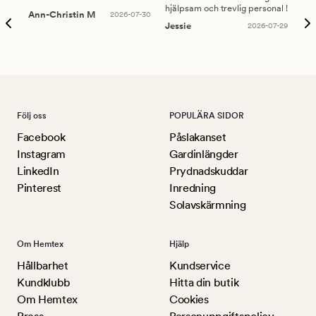
hjälpsam och trevlig personal !
lev
Ann-Christin M
2026-07-30
han
Jessie
2026-07-29
Lu
Följ oss
POPULÄRA SIDOR
Facebook
Påslakanset
Instagram
Gardinlängder
LinkedIn
Prydnadskuddar
Pinterest
Inredning
Solavskärmning
Om Hemtex
Hjälp
Hållbarhet
Kundservice
Kundklubb
Hitta din butik
Om Hemtex
Cookies