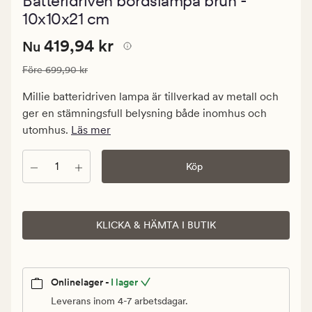
Batteridriven bordslampa brun -
med
ett
10x10x21 cm
genomsnitt
betyg
Nuvarande
Nuvarande pris
419,94 kr
419,94 kr
Nu
på
0
pris
Ordinarie pris
699,90 kr
Före
699,90 kr
419,94
kr.
Millie batteridriven lampa är tillverkad av metall och
Ordinarie
ger en stämningsfull belysning både inomhus och
pris
utomhus.
Läs mer
699,90
kr
Antal
Köp
KLICKA & HÄMTA I BUTIK
Onlinelager -
I lager
Leverans inom 4-7 arbetsdagar.