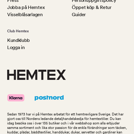
Press
Personuppgiftspolicy
Jobba på Hemtex
Öppet köp & Retur
Visselblåsarlagen
Guider
Club Hemtex
Kundklubb
Logga in
Sedan 1973 har vi på Hemtex arbetat för ett hemtrevligare Sverige. Det har
gjort oss till Nordens ledande detaljhandelskedja för hemtextilier. Du kan
idag besöka oss i över 135 butiker och i vår webbshop som alla erbjuder
samma sortiment och lika stor passion för de enkla förändringar som täcken,
kuddar, plädar, bäddtextilier, handdukar, dukar, servetter och gardiner kan