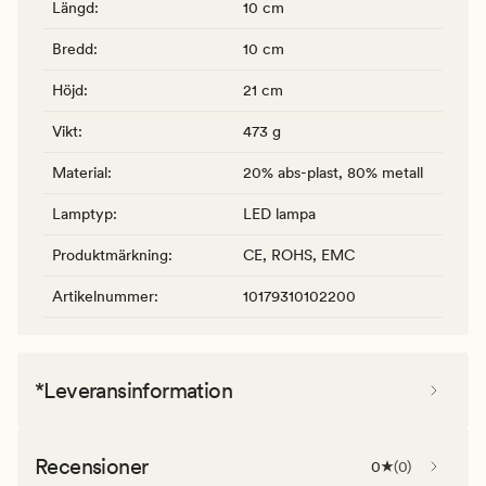
Längd
:
10 cm
Bredd
:
10 cm
Höjd
:
21 cm
Vikt
:
473 g
Material
:
20% abs-plast, 80% metall
Lamptyp
:
LED lampa
Produktmärkning
:
CE, ROHS, EMC
Artikelnummer
:
10179310102200
*Leveransinformation
Recensioner
0
(
0
)