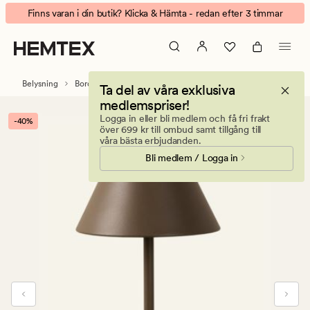
Millie
Animerad
Finns varan i din butik? Klicka & Hämta - redan efter 3 timmar
Batteridriven
banner.
bordslampa
Klicka
brun
på
ESCAPE
Belysning
Bordslampor
Ta del av våra exklusiva
för
medlemspriser!
att
Logga in eller bli medlem och få fri frakt
-40%
pausa.
över 699 kr till ombud samt tillgång till
våra bästa erbjudanden.
Bli medlem / Logga in