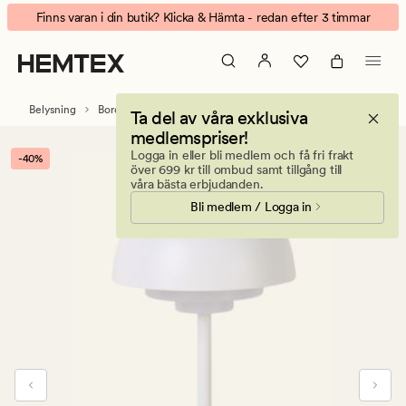
Solara
Animerad
Finns varan i din butik? Klicka & Hämta - redan efter 3 timmar
Batteridriven
banner.
bordslampa
Klicka
vit
på
ESCAPE
Belysning
Bordslampor
Ta del av våra exklusiva
för
medlemspriser!
att
Logga in eller bli medlem och få fri frakt
-40%
pausa.
över 699 kr till ombud samt tillgång till
våra bästa erbjudanden.
Bli medlem / Logga in