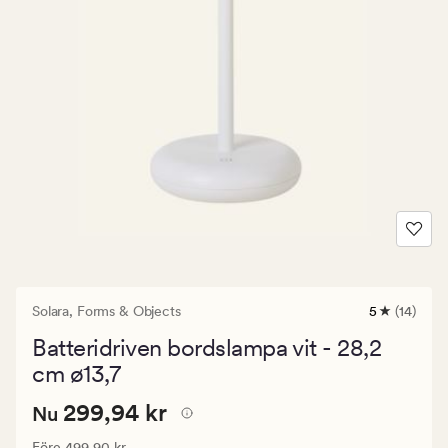
Solara,
Forms & Objects
5
(14)
14
omdömen
Batteridriven bordslampa vit - 28,2
med
ett
cm ø13,7
genomsnitt
betyg
Nuvarande
Nuvarande pris
299,94 kr
299,94 kr
Nu
på
5
pris
Ordinarie pris
499,90 kr
Före
499,90 kr