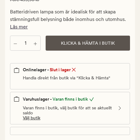
299,94
kr.
Batteridriven lampa som är idealisk för att skapa
Ordinarie
stämningsfull belysning både inomhus och utomhus.
pris
Läs mer
499,90
kr
Antal
KLICKA & HÄMTA I BUTIK
Onlinelager -
Slut i lager
Handla direkt från butik via "Klicka & Hämta"
Varuhuslager -
Varan finns i butik
Varan finns i butik, välj butik för att se aktuellt
saldo
Välj butik