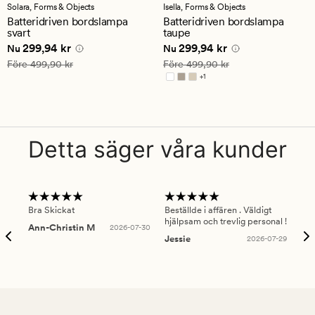
med
med
Solara,
Forms & Objects
Isella,
Forms & Objects
ett
ett
Batteridriven bordslampa
Batteridriven bordslampa
genomsnittligt
genomsnittligt
svart
taupe
betyg
betyg
Nuvarande pris
299,94 kr
Nuvarande pris
299,94 kr
299,94 kr
299,94 kr
på
på
Nu
Nu
5
4.5
Ordinarie pris
499,90 kr
Ordinarie pris
499,90 kr
Före
499,90 kr
Före
499,90 kr
+
1
Finns i fler färger
Detta säger våra kunder
Bra Skickat
Beställde i affären . Väldigt
Smi
hjälpsam och trevlig personal !
lev
Ann-Christin M
2026-07-30
han
Jessie
2026-07-29
Lu