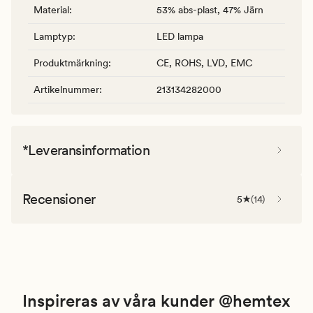
Material
:
53% abs-plast, 47% Järn
Lamptyp
:
LED lampa
Produktmärkning
:
CE, ROHS, LVD, EMC
Artikelnummer
:
213134282000
*Leveransinformation
Recensioner
5
(
14
)
Inspireras av våra kunder @hemtex