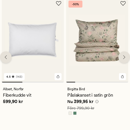
-50%
4.5
(143)
143
omdömen
med
Albert,
Norfbr
Birgitta Bird
ett
Fiberkudde vit
Påslakanset i satin grön
genomsnittligt
Pris
599,90 kr
Nuvarande pris
399,95 kr
599,90 kr
399,95 kr
betyg
Nu
på
Ordinarie pris
799,90 kr
Före
799,90 kr
4.5