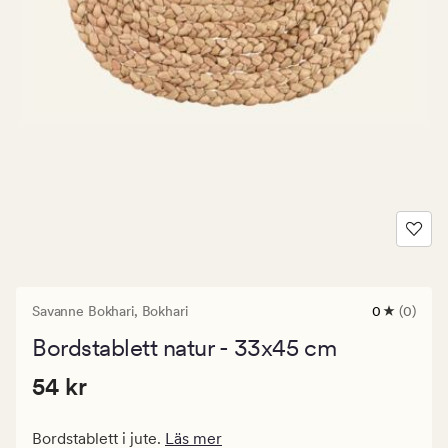
Savanne Bokhari,
Bokhari
0
(0)
0
omdömen
Bordstablett natur - 33x45 cm
med
ett
Pris
Pris
54 kr
genomsnitt
54 kr
betyg
54
på
kr.
0
Bordstablett i jute.
Läs mer