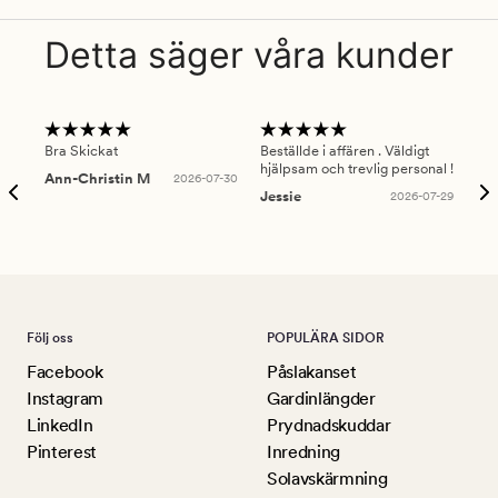
Detta säger våra kunder
Bra Skickat
Beställde i affären . Väldigt
Smi
hjälpsam och trevlig personal !
lev
Ann-Christin M
2026-07-30
han
Jessie
2026-07-29
Lu
Följ oss
POPULÄRA SIDOR
Facebook
Påslakanset
Instagram
Gardinlängder
LinkedIn
Prydnadskuddar
Pinterest
Inredning
Solavskärmning