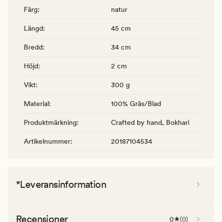
Färg
:
natur
Längd
:
45 cm
Bredd
:
34 cm
Höjd
:
2 cm
Vikt
:
300 g
Material
:
100% Gräs/Blad
Produktmärkning
:
Crafted by hand, Bokhari
Artikelnummer
:
20187104534
*Leveransinformation
Recensioner
0
(
0
)