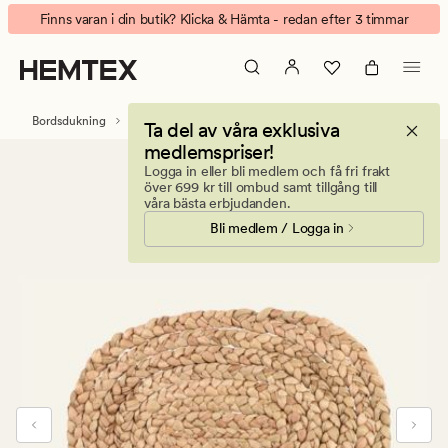
Savanne
Animerad
Finns varan i din butik? Klicka & Hämta - redan efter 3 timmar
Bokhari
banner.
bordstablett
Klicka
natur
på
ESCAPE
Bordsdukning
Bordstabletter
Ta del av våra exklusiva
för
medlemspriser!
att
Logga in eller bli medlem och få fri frakt
pausa.
över 699 kr till ombud samt tillgång till
våra bästa erbjudanden.
Bli medlem / Logga in