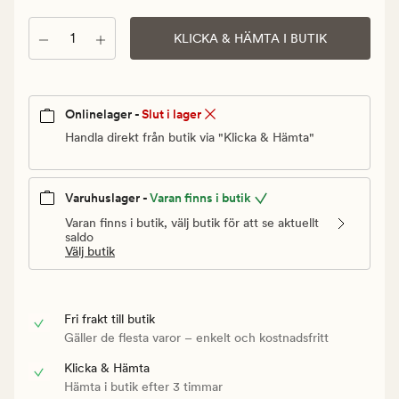
Ordinarie
pris
Antal
KLICKA & HÄMTA I BUTIK
54
kr
Onlinelager -
Slut i lager
Handla direkt från butik via "Klicka & Hämta"
Varuhuslager -
Varan finns i butik
Varan finns i butik, välj butik för att se aktuellt
saldo
Välj butik
Fri frakt till butik
Gäller de flesta varor – enkelt och kostnadsfritt
Klicka & Hämta
Hämta i butik efter 3 timmar