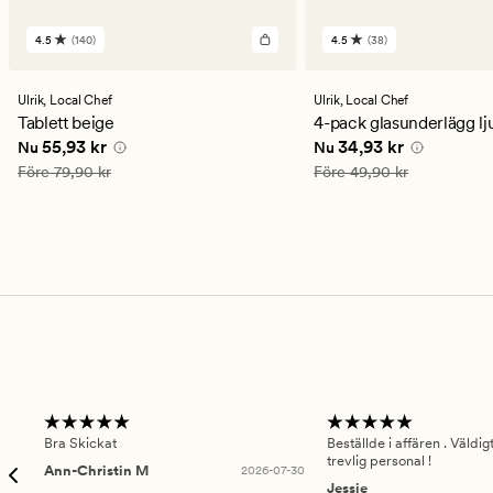
4.5
(140)
4.5
(38)
140
38
omdömen
omdömen
med
med
ett
ett
Ulrik,
Local Chef
Ulrik,
Local Chef
genomsnittligt
genomsnittligt
Tablett beige
4-pack glasunderlägg lj
betyg
betyg
Nuvarande pris
55,93 kr
Nuvarande pris
34,93 
55,93 kr
34,93 kr
Nu
Nu
på
på
4.5
4.5
Ordinarie pris
79,90 kr
Ordinarie pris
49,90 kr
Före
79,90 kr
Före
49,90 kr
Bra Skickat
Beställde i affären . Väldi
trevlig personal !
Ann-Christin M
2026-07-30
Jessie