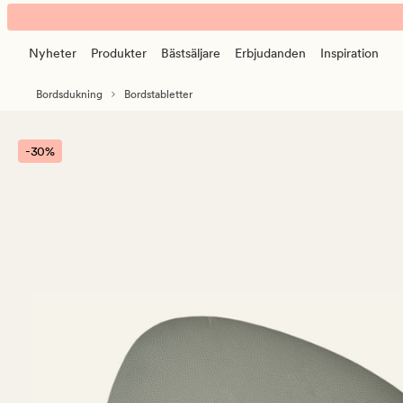
Ulrik
Animerad
tablett
banner.
ljusgrön
Nyheter
Produkter
Bästsäljare
Erbjudanden
Inspiration
Klicka
på
Bordsdukning
Bordstabletter
ESCAPE
för
att
-30%
pausa.