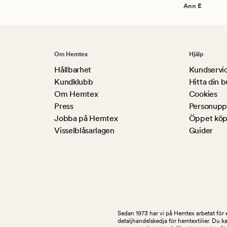
Ann E
Om Hemtex
Hjälp
Hållbarhet
Kundservi
Kundklubb
Hitta din b
Om Hemtex
Cookies
Press
Personuppg
Jobba på Hemtex
Öppet köp
Visselblåsarlagen
Guider
Sedan 1973 har vi på Hemtex arbetat för e
detaljhandelskedja för hemtextilier. Du k