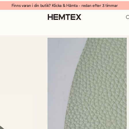
Finns varan i din butik? Klicka & Hämta - redan efter 3 timmar