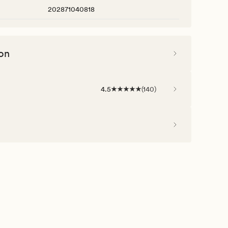
202871040818
on
4.5
(
140
)