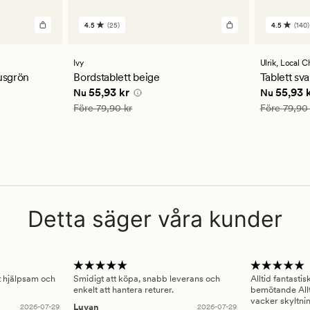
4.5
(25)
4.5
(140)
25
140
omdömen
omdöm
med
med
ett
ett
Ivy
Ulrik,
Local C
genomsnittligt
genomsn
usgrön
Bordstablett beige
Tablett sva
betyg
betyg
kr
Nuvarande pris
55,93 kr
Nuvarande
55,93 kr
55,93 
Nu
Nu
på
på
4.5
4.5
Ordinarie pris
79,90 kr
Ordinarie pr
Före
79,90 kr
Före
79,90 
Detta säger våra kunder
gt hjälpsam och
Smidigt att köpa, snabb leverans och
Alltid fantasti
enkelt att hantera returer.
bemötande Allt
vacker skyltni
2026-07-29
Luvan
2026-07-29