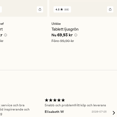
4.5
(68)
68
en
omdömen
med
ett
hef
Ulrikke
ittligt
genomsnittligt
rt
Tablett ljusgrön
betyg
 pris
55,93 kr
Nuvarande pris
69,93 kr
kr
69,93 kr
Nu
på
4.5
is
79,90 kr
Ordinarie pris
99,90 kr
kr
Före
99,90 kr
sk service och bra
Snabb och problemfritt köp och leverans
Had
id inspirerande och
fru
Elisabeth W
2026-07-25
ng
Am