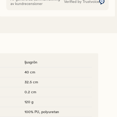
Verified by Trustvoice
av kundrecensioner
ljusgrön
40 cm
32.5 cm
0.2 cm
120 g
100% PU, polyuretan