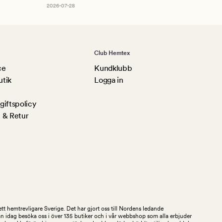
2026-07-28
Club Hemtex
ce
Kundklubb
utik
Logga in
iftspolicy
 & Retur
tt hemtrevligare Sverige. Det har gjort oss till Nordens ledande
an idag besöka oss i över 135 butiker och i vår webbshop som alla erbjuder