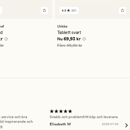
4.5
(67)
67
en
omdömen
med
ett
hef
Ulrikke
ittligt
genomsnittligt
nd
Tablett svart
betyg
 pris
55,93 kr
Nuvarande pris
69,93 kr
kr
69,93 kr
Nu
på
4.5
is
79,90 kr
Ordinarie pris
99,90 kr
kr
Före
99,90 kr
sk service och bra
Snabb och problemfritt köp och leverans
Had
id inspirerande och
fru
Elisabeth W
2026-07-25
ng
Am