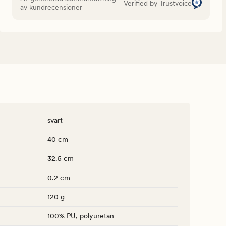
Verified by Trustvoice
av kundrecensioner
svart
40 cm
32.5 cm
0.2 cm
120 g
100% PU, polyuretan