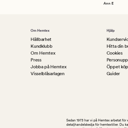
Ann E
Om Hemtex
Hjälp
Hållbarhet
Kundservi
Kundklubb
Hitta din b
Om Hemtex
Cookies
Press
Personuppg
Jobba på Hemtex
Öppet köp
Visselblåsarlagen
Guider
Sedan 1973 har vi på Hemtex arbetat för e
detaljhandelskedja för hemtextilier. Du k