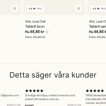
4.5
(140)
4.5
(140)
140
140
omdömen
omdöm
med
med
ett
ett
Ulrik,
Local Chef
Ulrik,
Local C
genomsnittligt
genomsn
Tablett brun
Tablett sa
betyg
betyg
kr
Nuvarande pris
55,93 kr
Nuvarande
55,93 kr
55,93 
Nu
Nu
på
på
4.5
4.5
Ordinarie pris
79,90 kr
Ordinarie pr
Före
79,90 kr
Före
79,90 
Detta säger våra kunder
gt hjälpsam och
Smidigt att köpa, snabb leverans och
Alltid fantasti
enkelt att hantera returer.
bemötande Allt
vacker skyltni
2026-07-29
Luvan
2026-07-29