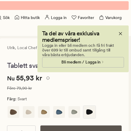
Hitta butik
Logga in
Favoriter
Varukorg
Sök
Ta del av våra exklusiva
medlemspriser!
Logga in eller bli medlem och få fri frakt
Ulrik,
Local Chef
4.5
(140)
140
över 699 kr till ombud samt tillgång till
omdömen
våra bästa erbjudanden.
med
Bli medlem / Logga in
ett
Tablett svart - 32x40 cm
genomsnittlig
betyg
Nuvarande
Nuvarande pris
55,93 kr
55,93 kr
på
Nu
4.5
pris
Ordinarie pris
79,90 kr
Före
79,90 kr
55,93
kr.
Färg
:
Svart
Ordinarie
pris
79,90
kr