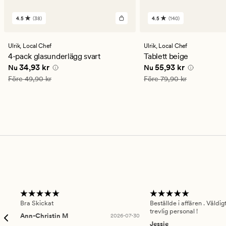
4.5
(38)
4.5
(140)
38
140
omdömen
omdömen
med
med
ett
ett
Ulrik,
Local Chef
Ulrik,
Local Chef
genomsnittligt
genomsnittligt
4-pack glasunderlägg svart
Tablett beige
betyg
betyg
Nuvarande pris
34,93 kr
Nuvarande pris
55,93 
34,93 kr
55,93 kr
Nu
Nu
på
på
4.5
4.5
Ordinarie pris
49,90 kr
Ordinarie pris
79,90 kr
Före
49,90 kr
Före
79,90 kr
Bra Skickat
Beställde i affären . Väldi
trevlig personal !
Ann-Christin M
2026-07-30
Jessie