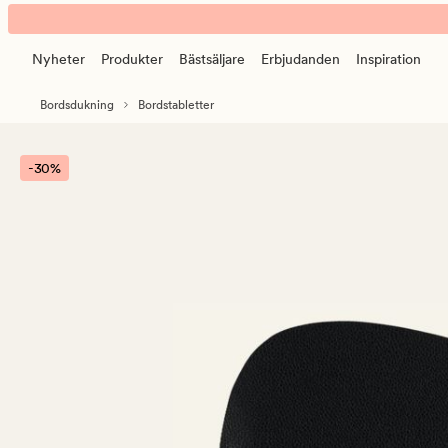
Ulrik
Animerad
tablett
banner.
svart
Nyheter
Produkter
Bästsäljare
Erbjudanden
Inspiration
Klicka
på
Bordsdukning
Bordstabletter
ESCAPE
för
att
-30%
pausa.