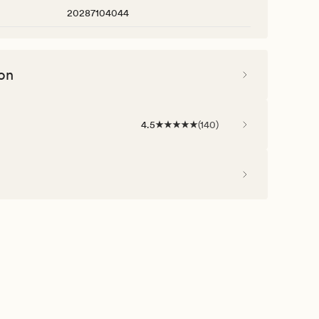
20287104044
on
4.5
(
140
)