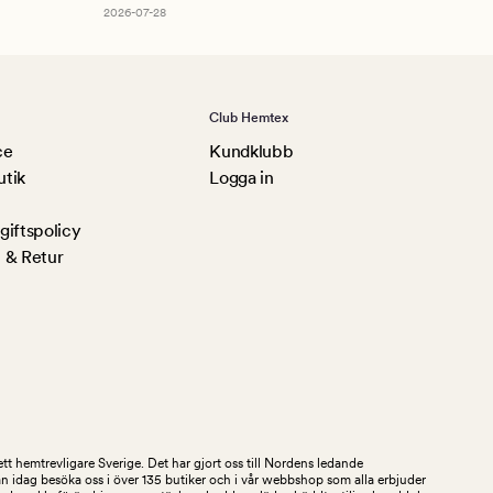
2026-07-28
Club Hemtex
ce
Kundklubb
utik
Logga in
iftspolicy
 & Retur
tt hemtrevligare Sverige. Det har gjort oss till Nordens ledande
an idag besöka oss i över 135 butiker och i vår webbshop som alla erbjuder