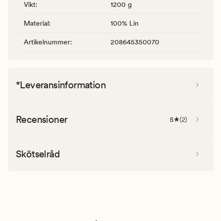
Vikt
:
1200 g
Material
:
100% Lin
Artikelnummer
:
208645350070
*Leveransinformation
Recensioner
5
(
2
)
Skötselråd