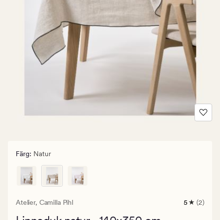
Färg
:
Natur
Atelier,
Camilla Pihl
5
(2)
2
omdömen