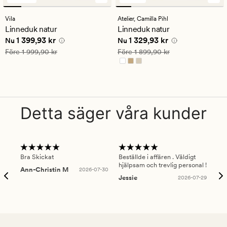
omdömen
omdömen
med
med
Vila
Atelier,
Camilla Pihl
ett
ett
Linneduk natur
Linneduk natur
genomsnittligt
genomsnittligt
Nuvarande pris
1 399,93 kr
Nuvarande pris
1 329,93 kr
1 399,93 kr
1 329,93 kr
betyg
betyg
Nu
Nu
på
på
Ordinarie pris
1 999,90 kr
Ordinarie pris
1 899,90 kr
Före
1 999,90 kr
Före
1 899,90 kr
4
5
Detta säger våra kunder
Bra Skickat
Beställde i affären . Väldigt
Smi
hjälpsam och trevlig personal !
lev
Ann-Christin M
2026-07-30
han
Jessie
2026-07-29
Lu