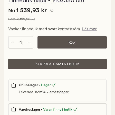
Linneduk natur - 140x350 cm
med
ett
Nuvarande
Nuvarande pris
1 539,93 kr
genomsnitt
1 539,93 kr
Nu
betyg
pris
på
Ordinarie pris
2 199,90 kr
Före
2 199,90 kr
1
5
539,93
Vacker linneduk med svart kontrastsöm.
Läs mer
kr.
Ordinarie
Antal
Köp
pris
2
199,90
kr
KLICKA & HÄMTA I BUTIK
Onlinelager -
I lager
Leverans inom 4-7 arbetsdagar.
Varuhuslager -
Varan finns i butik