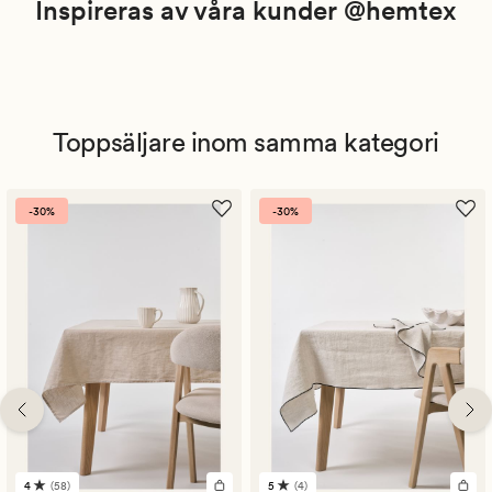
Inspireras av våra kunder @hemtex
Toppsäljare inom samma kategori
-30%
-30%
4
(58)
5
(4)
58
4