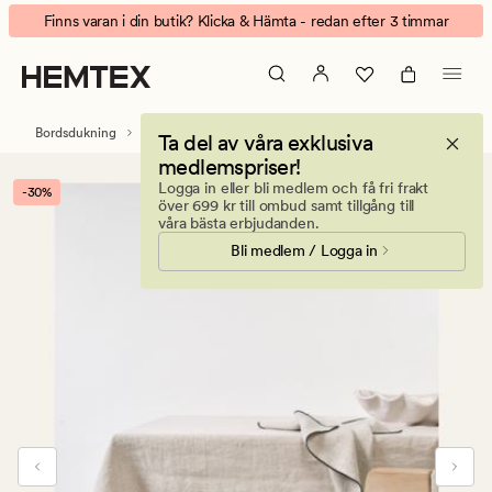
Atelier
Animerad
Finns varan i din butik? Klicka & Hämta - redan efter 3 timmar
linneduk
banner.
natur
Klicka
på
ESCAPE
Bordsdukning
Dukar
Linnedukar
Ta del av våra exklusiva
för
medlemspriser!
att
Logga in eller bli medlem och få fri frakt
-30%
pausa.
över 699 kr till ombud samt tillgång till
våra bästa erbjudanden.
Bli medlem / Logga in