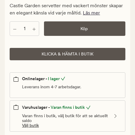
Medlem
Castle Garden servetter med vackert mönster skapar
29,94
en elegant känsla vid varje måltid.
Läs mer
kr
Antal
Köp
KLICKA & HÄMTA I BUTIK
Onlinelager -
I lager
Leverans inom 4-7 arbetsdagar.
Varuhuslager -
Varan finns i butik
Varan finns i butik, välj butik för att se aktuellt
saldo
Välj butik