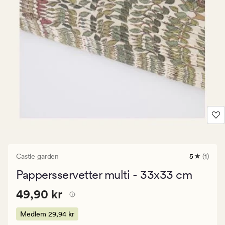
Castle garden
5
(1)
1
omdöme
Pappersservetter multi - 33x33 cm
med
ett
Pris
Pris
49,90 kr
genomsnit
49,90 kr
betyg
49,90
på
kr.
Medlem
29,94 kr
5