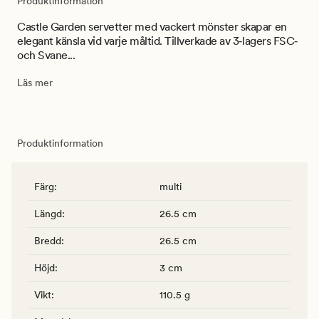
Produktinformation
Castle Garden servetter med vackert mönster skapar en
elegant känsla vid varje måltid. Tillverkade av 3‑lagers FSC‑
och Svane...
Läs mer
Produktinformation
Färg
:
multi
Längd
:
26.5 cm
Bredd
:
26.5 cm
Höjd
:
3 cm
Vikt
:
110.5 g