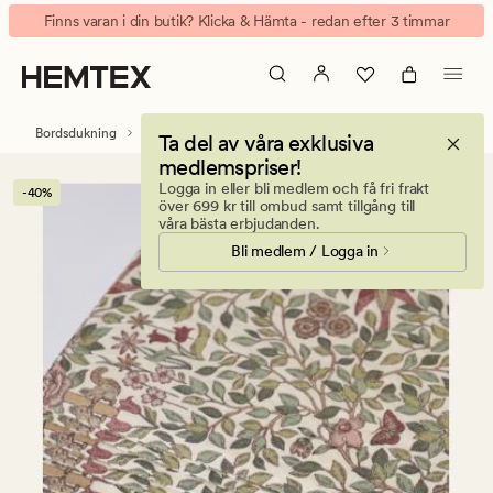
Castle
Animerad
Finns varan i din butik? Klicka & Hämta - redan efter 3 timmar
garden
banner.
pappersservetter
Klicka
multi
på
ESCAPE
Bordsdukning
Servetter
Pappersservetter
Ta del av våra exklusiva
för
medlemspriser!
att
Logga in eller bli medlem och få fri frakt
-40%
pausa.
över 699 kr till ombud samt tillgång till
våra bästa erbjudanden.
Bli medlem / Logga in