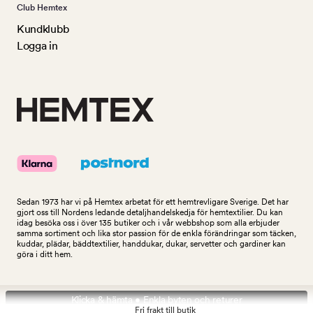
Club Hemtex
Kundklubb
Logga in
Sedan 1973 har vi på Hemtex arbetat för ett hemtrevligare Sverige. Det har
gjort oss till Nordens ledande detaljhandelskedja för hemtextilier. Du kan
idag besöka oss i över 135 butiker och i vår webbshop som alla erbjuder
samma sortiment och lika stor passion för de enkla förändringar som täcken,
kuddar, plädar, bäddtextilier, handdukar, dukar, servetter och gardiner kan
göra i ditt hem.
Klicka & hämta • Enkla byten och returer
Fri frakt till butik