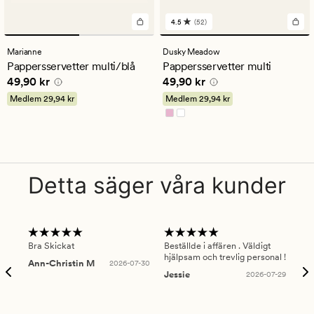
4.5
(52)
52
omdömen
med
Marianne
Dusky Meadow
ett
Pappersservetter multi/blå
Pappersservetter multi
genomsnittligt
Pris
49,90 kr
Pris
49,90 kr
49,90 kr
49,90 kr
betyg
på
Medlem
29,94 kr
Medlem
29,94 kr
4.5
Detta säger våra kunder
Bra Skickat
Beställde i affären . Väldigt
Smi
hjälpsam och trevlig personal !
lev
Ann-Christin M
2026-07-30
han
Jessie
2026-07-29
Lu