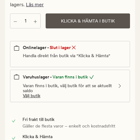
Ordinarie
lagers.
Läs mer
pris
49,90
Antal
KLICKA & HÄMTA I BUTIK
kr
Onlinelager -
Slut i lager
Handla direkt från butik via "Klicka & Hämta"
Varuhuslager -
Varan finns i butik
Varan finns i butik, välj butik för att se aktuellt
saldo
Välj butik
Fri frakt till butik
Gäller de flesta varor – enkelt och kostnadsfritt
Klicka & Hämta