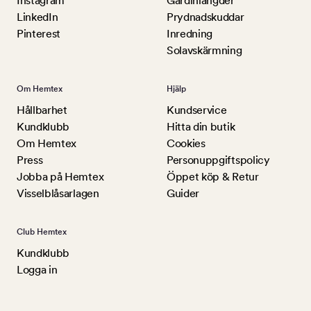
Instagram
Gardinlängder
LinkedIn
Prydnadskuddar
Pinterest
Inredning
Solavskärmning
Om Hemtex
Hjälp
Hållbarhet
Kundservice
Kundklubb
Hitta din butik
Om Hemtex
Cookies
Press
Personuppgiftspolicy
Jobba på Hemtex
Öppet köp & Retur
Visselblåsarlagen
Guider
Club Hemtex
Kundklubb
Logga in