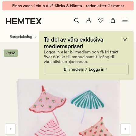
Sun
Animerad
Finns varan i din butik? Klicka & Hämta - redan efter 3 timmar
Umbrellas
banner.
pappersservetter
Klicka
multi
på
ESCAPE
Bordsdukning
Servetter
Pappersservetter
Ta del av våra exklusiva
för
medlemspriser!
att
Logga in eller bli medlem och få fri frakt
-70%*
pausa.
över 699 kr till ombud samt tillgång till
våra bästa erbjudanden.
Bli medlem / Logga in