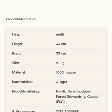
Produktinformation
Färg
:
multi
Längd
:
33 cm
Bredd
:
33 cm
Vikt
:
108 g
Material
:
100% papper
Konstruktion
:
3-lager
Produktmärkning
:
Nordic Swan Ecolabel,
Forest Stewardship Council
(FSC)
Artikelnummer
:
213513033888