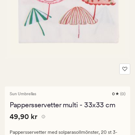
Sun Umbrellas
0
(0)
0
omdömen
Pappersservetter multi - 33x33 cm
med
ett
Pris
Pris
49,90 kr
genomsnitt
49,90 kr
betyg
49,90
på
kr.
0
Pappersservetter med solparasollmönster, 20 st 3-