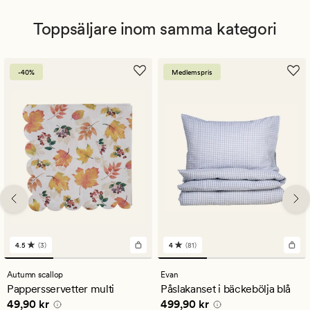
Toppsäljare inom samma kategori
-40%
Medlemspris
4.5
(3)
4
(81)
3
81
omdömen
omdömen
med
med
Autumn scallop
Evan
ett
ett
Pappersservetter multi
Påslakanset i bäckebölja blå
genomsnittligt
genomsnittligt
Pris
49,90 kr
Pris
499,90 kr
49,90 kr
499,90 kr
betyg
betyg