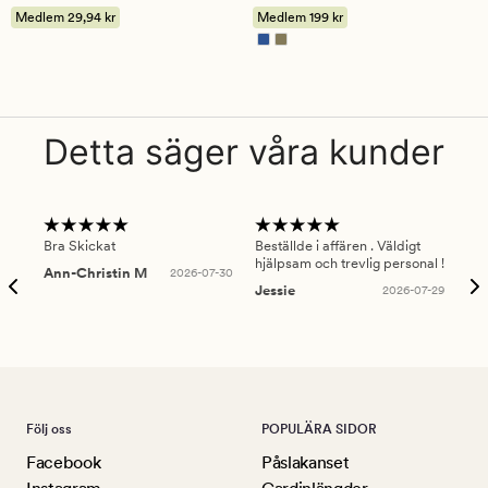
på
på
Medlem
29,94 kr
Medlem
199 kr
4.5
4
Detta säger våra kunder
Bra Skickat
Beställde i affären . Väldigt
Smi
hjälpsam och trevlig personal !
lev
Ann-Christin M
2026-07-30
han
Jessie
2026-07-29
Lu
Följ oss
POPULÄRA SIDOR
Facebook
Påslakanset