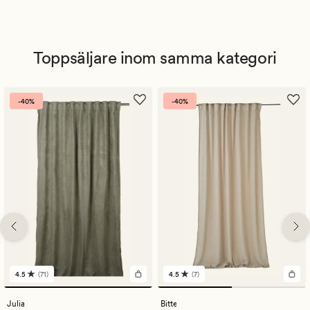
Toppsäljare inom samma kategori
-40%
-40%
4.5
(71)
4.5
(7)
71
7
omdömen
omdömen
med
med
Julia
Bitte