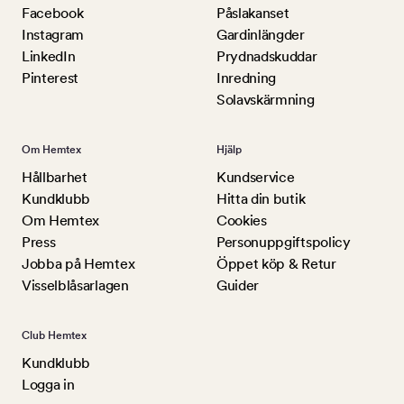
Facebook
Påslakanset
Instagram
Gardinlängder
LinkedIn
Prydnadskuddar
Pinterest
Inredning
Solavskärmning
Om Hemtex
Hjälp
Hållbarhet
Kundservice
Kundklubb
Hitta din butik
Om Hemtex
Cookies
Press
Personuppgiftspolicy
Jobba på Hemtex
Öppet köp & Retur
Visselblåsarlagen
Guider
Club Hemtex
Kundklubb
Logga in