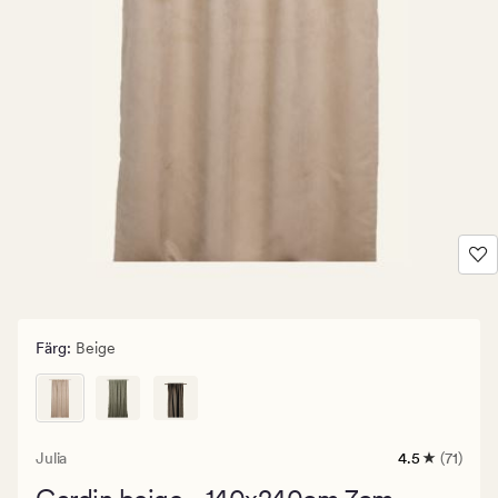
Färg
:
Beige
Julia
4.5
(71)
71
omdömen