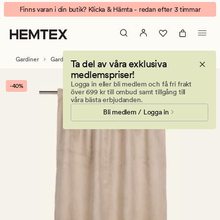
Julia
Animerad
Finns varan i din butik? Klicka & Hämta - redan efter 3 timmar
gardin
banner.
beige
Klicka
på
ESCAPE
Gardiner
Gardinlängder
Ta del av våra exklusiva
för
medlemspriser!
att
Logga in eller bli medlem och få fri frakt
-40%
pausa.
över 699 kr till ombud samt tillgång till
våra bästa erbjudanden.
Bli medlem / Logga in