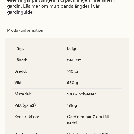
eller ringar på stången. Förpackningen innehåller 1
gardin. Läs mer om multibandslängder i vår
gardinguide
!
Produktinformation
Färg
:
beige
Längd
:
240 cm
Bredd
:
140 cm
Vikt
:
530 g
Material
:
100% polyester
Vikt (g/m2)
:
135 g
Konstruktion
:
Gardinen har 7 cm fåll
nedtill