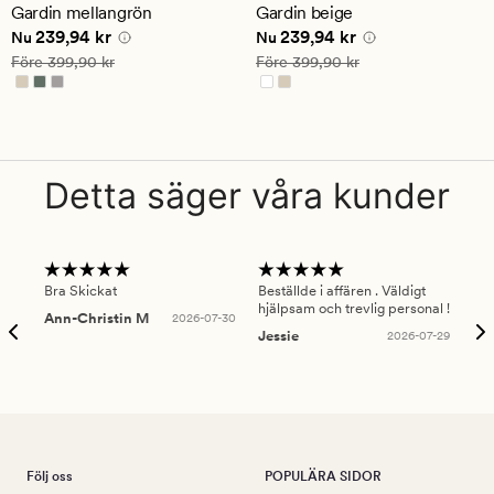
ett
ett
Gardin mellangrön
Gardin beige
genomsnittligt
genomsnittligt
Nuvarande pris
239,94 kr
Nuvarande pris
239,94 kr
239,94 kr
239,94 kr
betyg
betyg
Nu
Nu
på
på
Ordinarie pris
399,90 kr
Ordinarie pris
399,90 kr
Före
399,90 kr
Före
399,90 kr
4.5
4.5
Detta säger våra kunder
Bra Skickat
Beställde i affären . Väldigt
Smi
hjälpsam och trevlig personal !
lev
Ann-Christin M
2026-07-30
han
Jessie
2026-07-29
Lu
Följ oss
POPULÄRA SIDOR