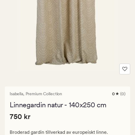
Isabella,
Premium Collection
0
(0)
0
omdömen
Linnegardin natur - 140x250 cm
med
ett
Pris
Pris
750 kr
genomsnitt
750 kr
betyg
750
på
kr.
0
Broderad gardin tillverkad av europeiskt linne.