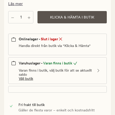
Ordinarie
Läs mer
pris
750
Antal
KLICKA & HÄMTA I BUTIK
kr
Onlinelager -
Slut i lager
Handla direkt från butik via "Klicka & Hämta"
Varuhuslager -
Varan finns i butik
Varan finns i butik, välj butik för att se aktuellt
saldo
Välj butik
Fri frakt till butik
Gäller de flesta varor – enkelt och kostnadsfritt