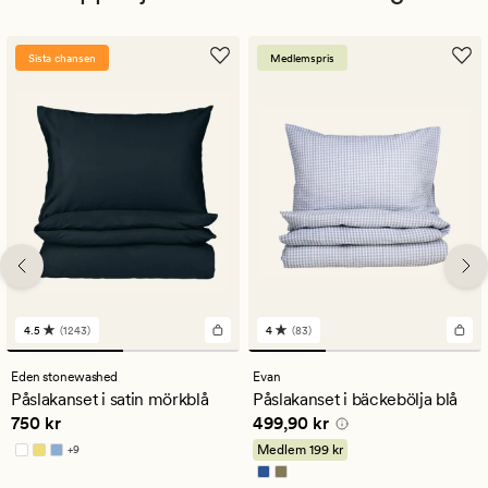
Sista chansen
Medlemspris
4.5
(1243)
4
(83)
1243
83
omdömen
omdömen
med
med
Eden stonewashed
Evan
ett
ett
Påslakanset i satin mörkblå
Påslakanset i bäckebölja blå
genomsnittligt
genomsnittligt
Pris
750 kr
Pris
499,90 kr
750 kr
499,90 kr
betyg
betyg
på
på
Medlem
199 kr
+
9
4.5
4
Finns i fler färger