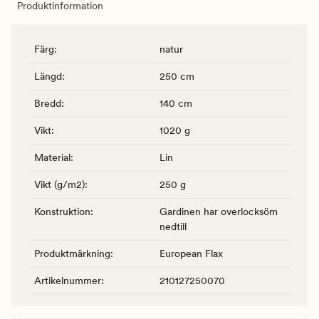
Produktinformation
Färg
:
natur
Längd
:
250 cm
Bredd
:
140 cm
Vikt
:
1020 g
Material
:
Lin
Vikt (g/m2)
:
250 g
Konstruktion
:
Gardinen har overlocksöm
nedtill
Produktmärkning
:
European Flax
Artikelnummer
:
210127250070