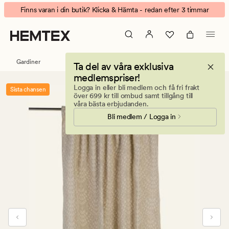
Isabella
Animerad
Finns varan i din butik? Klicka & Hämta - redan efter 3 timmar
linnegardin
banner.
natur
Klicka
på
ESCAPE
Gardiner
Ta del av våra exklusiva
för
medlemspriser!
att
Logga in eller bli medlem och få fri frakt
Sista chansen
pausa.
över 699 kr till ombud samt tillgång till
våra bästa erbjudanden.
Bli medlem / Logga in