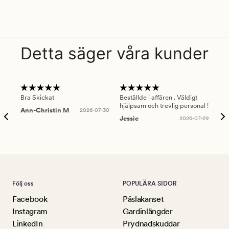
Detta säger våra kunder
Bra Skickat
Beställde i affären . Väldigt
Smi
hjälpsam och trevlig personal !
lev
Ann-Christin M
2026-07-30
han
Jessie
2026-07-29
Lu
Följ oss
POPULÄRA SIDOR
Facebook
Påslakanset
Instagram
Gardinlängder
LinkedIn
Prydnadskuddar