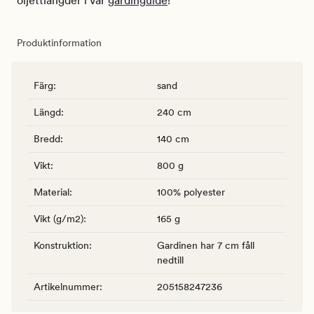
öljettlängder i vår
gardinguide
!
Produktinformation
Färg
:
sand
Längd
:
240 cm
Bredd
:
140 cm
Vikt
:
800 g
Material
:
100% polyester
Vikt (g/m2)
:
165 g
Konstruktion
:
Gardinen har 7 cm fåll
nedtill
Artikelnummer
:
205158247236