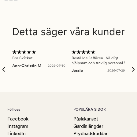
Finns i fler färger
Detta säger våra kunder
Bra Skickat
Beställde i affären . Väldigt
Smi
hjälpsam och trevlig personal !
lev
Ann-Christin M
2026-07-30
han
Jessie
2026-07-29
Lu
Följ oss
POPULÄRA SIDOR
Facebook
Påslakanset
Instagram
Gardinlängder
LinkedIn
Prydnadskuddar