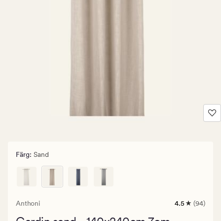
Färg
:
Sand
Anthoni
4.5
(94)
94
omdömen