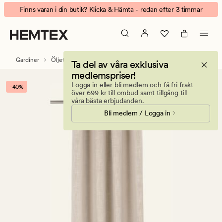
Anthoni
Animerad
Finns varan i din butik? Klicka & Hämta - redan efter 3 timmar
gardin
banner.
sand
Klicka
på
ESCAPE
Gardiner
Öljettgardiner
Ta del av våra exklusiva
för
medlemspriser!
att
Logga in eller bli medlem och få fri frakt
-40%
pausa.
över 699 kr till ombud samt tillgång till
våra bästa erbjudanden.
Bli medlem / Logga in