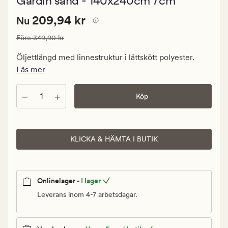
Gardin sand - 140x240cm 7cm
med
ett
Nuvarande
Nuvarande pris
209,94 kr
genomsnittli
209,94 kr
Nu
betyg
pris
på
Ordinarie pris
349,90 kr
Före
349,90 kr
209,94
4.5
kr.
Öljettlängd med linnestruktur i lättskött polyester.
Ordinarie
Läs mer
pris
349,90
Antal
Köp
kr
KLICKA & HÄMTA I BUTIK
Onlinelager -
I lager
Leverans inom 4-7 arbetsdagar.