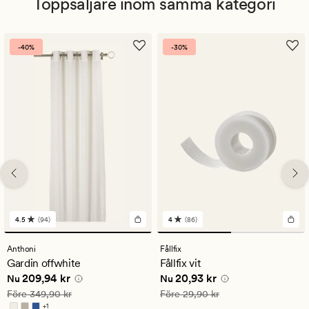
Toppsäljare inom samma kategori
-40%
-30%
4.5
(94)
4
(86)
94
86
omdömen
omdömen
med
med
Anthoni
Fållfix
ett
ett
Gardin offwhite
Fållfix vit
genomsnittligt
genomsnittligt
Nuvarande pris
209,94 kr
Nuvarande pris
20,93 kr
209,94 kr
20,93 kr
betyg
betyg
Nu
Nu
på
på
Ordinarie pris
349,90 kr
Ordinarie pris
29,90 kr
Före
349,90 kr
Före
29,90 kr
4.5
4
+
1