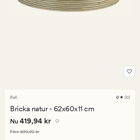
Bali
0
(0)
0
omdömen
Bricka natur - 62x60x11 cm
med
ett
Nuvarande
Nuvarande pris
419,94 kr
genomsnitt
419,94 kr
Nu
betyg
pris
på
Ordinarie pris
699,90 kr
Före
699,90 kr
419,94
0