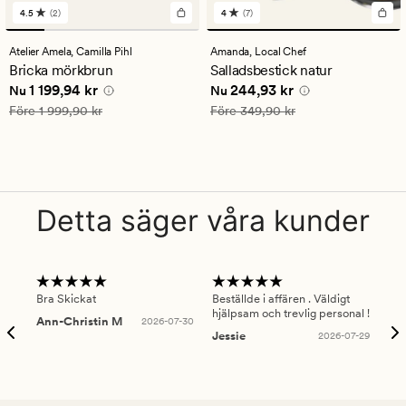
4.5
(2)
4
(7)
2
7
omdömen
omdömen
med
med
Atelier Amela,
Camilla Pihl
Amanda,
Local Chef
ett
ett
Bricka mörkbrun
Salladsbestick natur
genomsnittligt
genomsnittligt
Nuvarande pris
1 199,94 kr
Nuvarande pris
244,93 kr
1 199,94 kr
244,93 kr
betyg
betyg
Nu
Nu
på
på
Ordinarie pris
1 999,90 kr
Ordinarie pris
349,90 kr
Före
1 999,90 kr
Före
349,90 kr
4.5
4
Detta säger våra kunder
Bra Skickat
Beställde i affären . Väldigt
Smi
hjälpsam och trevlig personal !
lev
Ann-Christin M
2026-07-30
han
Jessie
2026-07-29
Lu