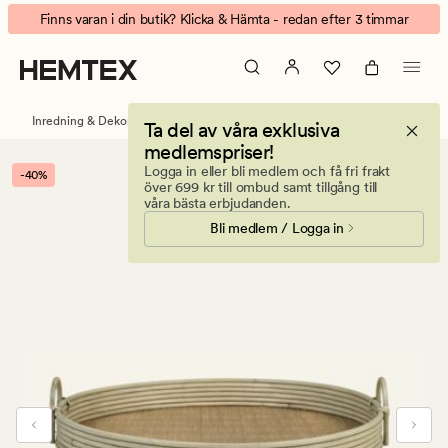
Bali
Animerad
Finns varan i din butik? Klicka & Hämta - redan efter 3 timmar
bricka
banner.
natur
Klicka
på
ESCAPE
Inredning & Dekorationer
Brickor och fat
Ta del av våra exklusiva
för
medlemspriser!
att
Logga in eller bli medlem och få fri frakt
-40%
pausa.
över 699 kr till ombud samt tillgång till
våra bästa erbjudanden.
Bli medlem / Logga in