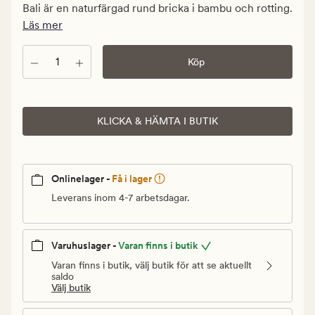
kr.
Bali är en naturfärgad rund bricka i bambu och rotting.
Ordinarie
Läs mer
pris
699,90
Antal
Köp
kr
KLICKA & HÄMTA I BUTIK
Onlinelager -
Få i lager
Leverans inom 4-7 arbetsdagar.
Varuhuslager -
Varan finns i butik
Varan finns i butik, välj butik för att se aktuellt
saldo
Välj butik