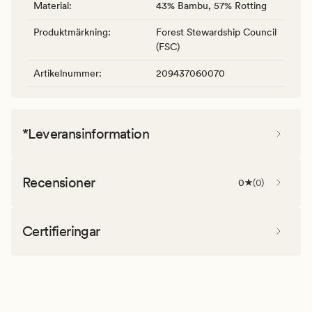
Material
:
43% Bambu, 57% Rotting
Produktmärkning
:
Forest Stewardship Council
(FSC)
Artikelnummer
:
209437060070
*Leveransinformation
Recensioner
0
(
0
)
Certifieringar