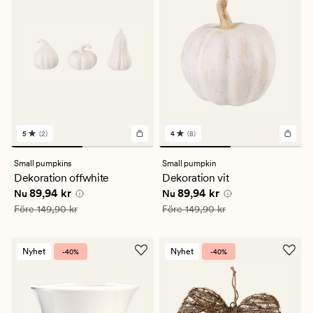
5
(2)
4
(8)
2
8
omdömen
omdömen
med
med
Small pumpkins
Small pumpkin
ett
ett
Dekoration offwhite
Dekoration vit
genomsnittligt
genomsnittligt
Nuvarande pris
89,94 kr
Nuvarande pris
89,94 kr
89,94 kr
89,94 kr
betyg
betyg
Nu
Nu
på
på
Ordinarie pris
149,90 kr
Ordinarie pris
149,90 kr
Före
149,90 kr
Före
149,90 kr
5
4
Nyhet
Nyhet
-40%
-40%