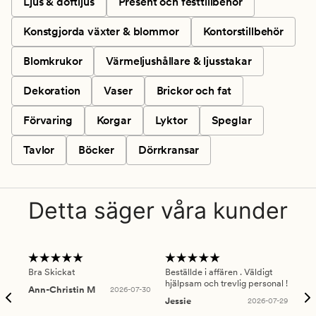
Ljus & doftljus
Present och festtillbehör
Konstgjorda växter & blommor
Kontorstillbehör
Blomkrukor
Värmeljushållare & ljusstakar
Dekoration
Vaser
Brickor och fat
Förvaring
Korgar
Lyktor
Speglar
Tavlor
Böcker
Dörrkransar
Detta säger våra kunder
Bra Skickat
Beställde i affären . Väldigt
Smi
hjälpsam och trevlig personal !
lev
Ann-Christin M
2026-07-30
han
Jessie
2026-07-29
Lu