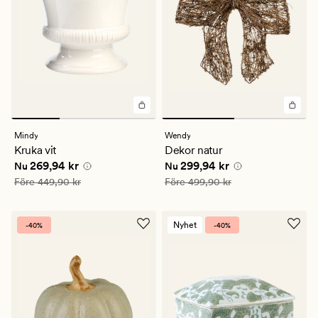
Mindy
Wendy
Kruka vit
Dekor natur
Nuvarande pris
269,94 kr
Nuvarande pris
299,94 kr
269,94 kr
299,94 kr
Nu
Nu
Ordinarie pris
449,90 kr
Ordinarie pris
499,90 kr
Före
449,90 kr
Före
499,90 kr
Nyhet
-40%
-40%