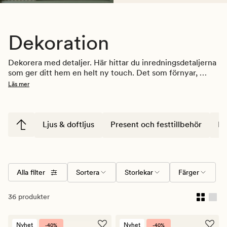
Dekoration
Dekorera med detaljer. Här hittar du inredningsdetaljerna 
som ger ditt hem en helt ny touch. Det som förnyar, 
förändrar och förgyller. En vas till en vacker kvist, fin 
Läs mer
förvaring till minnen du samlat och mysig belysning till 
kvällar att längta till. Hos oss hittar du saker som helt 
enkelt sätter stilen. Och stämningen. För visst är det 
detaljerna som gör det.
Ljus & doftljus
Present och festtillbehör
Ko
Alla filter
Sortera
Storlekar
Färger
36 produkter
Nyhet
Nyhet
-40%
-40%