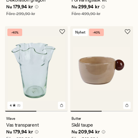
genomsnittligt
Nuvarande pris
179,94 kr
Nuvarande pris
299,94 kr
179,94 kr
299,94 kr
betyg
Nu
Nu
på
Ordinarie pris
299,90 kr
Ordinarie pris
499,90 kr
Före
299,90 kr
Före
499,90 kr
5
Nyhet
-40%
-40%
4
(1)
1
omdömen
med
Wave
Butter
ett
Vas transparent
Skål taupe
genomsnittligt
Nuvarande pris
179,94 kr
Nuvarande pris
209,94 kr
179,94 kr
209,94 kr
betyg
Nu
Nu
på