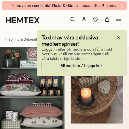
Dekorationer
Animerad
Finns varan i din butik? Klicka & Hämta - redan efter 3 timmar
&
banner.
inredningsdetaljer
Klicka
online
på
ESCAPE
Ta del av våra exklusiva
för
Inredning & Dekorationer
Dekoration
medlemspriser!
att
Logga in eller bli medlem och få fri frakt
pausa.
över 699 kr till ombud samt tillgång till
våra bästa erbjudanden.
Bli medlem / Logga in