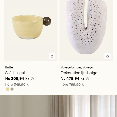
Butter
Voyage Echoes,
Voyage
Skål ljusgul
Dekoration ljusbeige
Nuvarande pris
209,94 kr
Nuvarande pris
479,94 kr
209,94 kr
479,94 kr
Nu
Nu
Ordinarie pris
349,90 kr
Ordinarie pris
799,90 kr
Före
349,90 kr
Före
799,90 kr