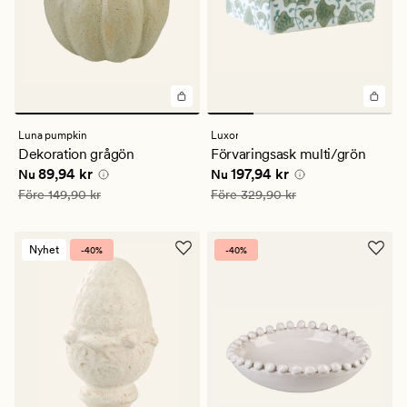
Luna pumpkin
Luxor
Dekoration grågön
Förvaringsask multi/grön
Nuvarande pris
89,94 kr
Nuvarande pris
197,94 kr
89,94 kr
197,94 kr
Nu
Nu
Ordinarie pris
149,90 kr
Ordinarie pris
329,90 kr
Före
149,90 kr
Före
329,90 kr
Nyhet
-40%
-40%