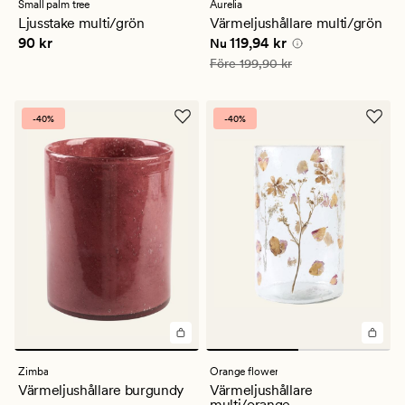
med
med
Small palm tree
Aurelia
ett
ett
Ljusstake multi/grön
Värmeljushållare multi/grön
genomsnittligt
genomsnittligt
Pris
90 kr
Nuvarande pris
119,94 kr
90 kr
119,94 kr
betyg
betyg
Nu
på
på
Ordinarie pris
199,90 kr
Före
199,90 kr
5
2
-40%
-40%
Zimba
Orange flower
Värmeljushållare burgundy
Värmeljushållare
multi/orange