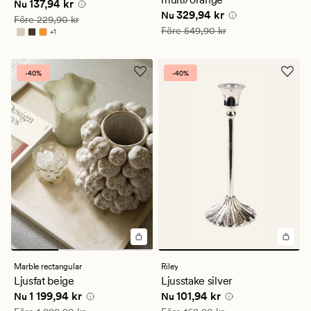
Nuvarande pris
137,94 kr
137,94 kr
Nu
Nuvarande pris
329,94 kr
329,94 kr
Nu
Ordinarie pris
229,90 kr
Före
229,90 kr
Ordinarie pris
549,90 kr
Före
549,90 kr
+
1
Finns i fler färger
-40%
-40%
Marble rectangular
Riley
Ljusfat beige
Ljusstake silver
Nuvarande pris
1 199,94 kr
Nuvarande pris
101,94 kr
1 199,94 kr
101,94 kr
Nu
Nu