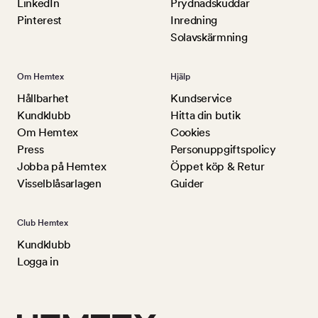
LinkedIn
Prydnadskuddar
Pinterest
Inredning
Solavskärmning
Om Hemtex
Hjälp
Hållbarhet
Kundservice
Kundklubb
Hitta din butik
Om Hemtex
Cookies
Press
Personuppgiftspolicy
Jobba på Hemtex
Öppet köp & Retur
Visselblåsarlagen
Guider
Club Hemtex
Kundklubb
Logga in