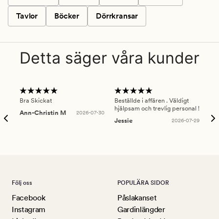
Tavlor
Böcker
Dörrkransar
Detta säger våra kunder
Bra Skickat
Beställde i affären . Väldigt
Smi
hjälpsam och trevlig personal !
lev
Ann-Christin M
2026-07-30
han
Jessie
2026-07-29
Lu
Följ oss
POPULÄRA SIDOR
Facebook
Påslakanset
Instagram
Gardinlängder