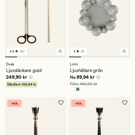
4.5
(12)
3
(3)
12
3
omdömen
omdömen
med
med
Dusk
Linni
ett
ett
Ljussläckare guld
Ljushållare grön
genomsnittligt
genomsnittligt
Pris
249,90 kr
Nuvarande pris
89,94 kr
249,90 kr
89,94 kr
betyg
betyg
Nu
på
på
Ordinarie pris
149,90 kr
Före
149,90 kr
Medlem
149,94 kr
4.5
3
-40%
-40%