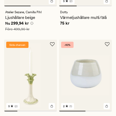
5
(2)
2
omdömen
med
Atelier Sezane,
Camilla Pihl
Dotty
ett
Ljushållare beige
Värmeljushållare multi/blå
genomsnittligt
Nuvarande pris
299,94 kr
Pris
75 kr
299,94 kr
75 kr
betyg
Nu
på
Ordinarie pris
499,90 kr
Före
499,90 kr
5
Sista chansen
-40%
5
(2)
2
(1)
2
1
omdömen
omdömen