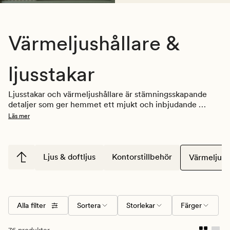
Värmeljushållare &
ljusstakar
Ljusstakar och värmeljushållare är stämningsskapande 
detaljer som ger hemmet ett mjukt och inbjudande 
uttryck. Med rätt modell kan du enkelt förändra känslan i 
Läs mer
ett rum och skapa en mer ombonad miljö.
Ljus & doftljus
Kontorstillbehör
Värmeljushå
Alla filter
Sortera
Storlekar
Färger
76 produkter