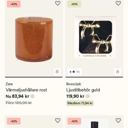
-40%
-40%
5
(1)
1
omdömen
med
Zara
Bows 2pk
ett
Värmeljushållare rost
Ljustillbehör guld
genomsnittligt
Nuvarande pris
83,94 kr
Pris
119,90 kr
83,94 kr
119,90 kr
betyg
Nu
på
Ordinarie pris
139,90 kr
Före
139,90 kr
Medlem
71,94 kr
5
-40%
-40%