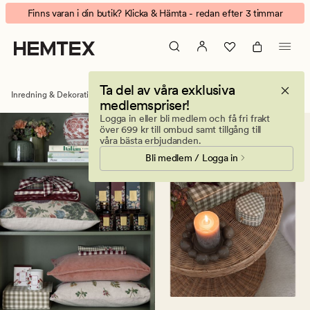
Stilfulla
Animerad
Finns varan i din butik? Klicka & Hämta - redan efter 3 timmar
Värmeljushållare
banner.
och
Klicka
Ljusstakar
på
-
ESCAPE
Ta del av våra exklusiva
Hemtex
för
Inredning & Dekorationer
Värmeljushållare & ljusstakar
medlemspriser!
att
Logga in eller bli medlem och få fri frakt
pausa.
över 699 kr till ombud samt tillgång till
våra bästa erbjudanden.
Bli medlem / Logga in