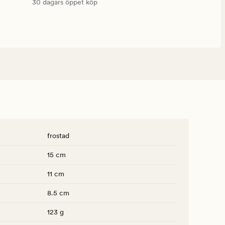
30 dagars öppet köp
frostad
15 cm
11 cm
8.5 cm
123 g