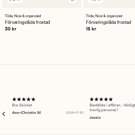
1
1
omdömen
omdömen
med
med
ett
ett
Tilde,
Nice & organized
Tilde,
Nice & organized
genomsnittligt
genomsnittligt
Förvaringslåda frostad
Förvaringslåda frostad
betyg
betyg
Pris
30 kr
Pris
15 kr
30 kr
15 kr
på
på
5
1
Bra Skickat
Beställde i affären . Väldi
trevlig personal !
Ann-Christin M
2026-07-30
Jessie