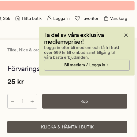
Hitta butik
Logga in
Favoriter
Varukorg
Sök
Ta del av våra exklusiva
medlemspriser!
Logga in eller bli medlem och få fri frakt
Tilde,
Nice & organized
4.5
(3)
3
över 699 kr till ombud samt tillgång till
omdömen
våra bästa erbjudanden.
med
Bli medlem / Logga in
ett
Förvaringslåda frostad - 11x15x8,5 cm
genomsnittl
betyg
Pris
Pris
25 kr
25 kr
på
4.5
25
kr.
Antal
Ordinarie
Köp
pris
25
kr
KLICKA & HÄMTA I BUTIK