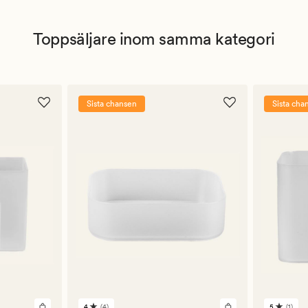
Toppsäljare inom samma kategori
Sista chansen
Sista cha
4
(4)
5
(1)