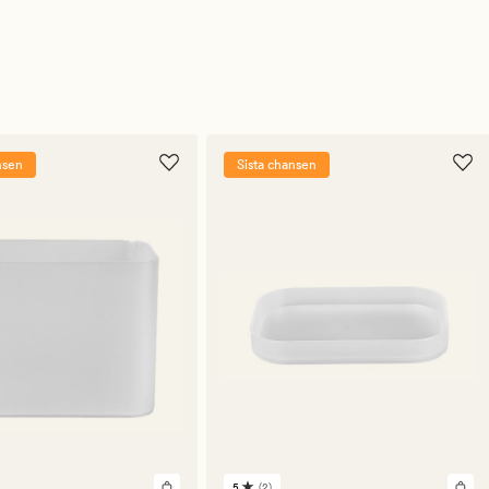
nsen
Sista chansen
5
(2)