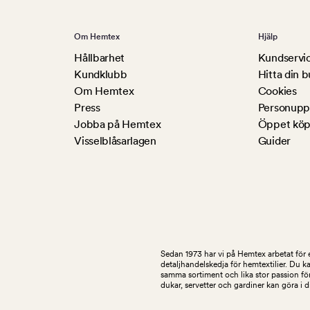
Om Hemtex
Hjälp
Hållbarhet
Kundservi
Kundklubb
Hitta din b
Om Hemtex
Cookies
Press
Personuppg
Jobba på Hemtex
Öppet köp
Visselblåsarlagen
Guider
Sedan 1973 har vi på Hemtex arbetat för e
detaljhandelskedja för hemtextilier. Du k
samma sortiment och lika stor passion för
dukar, servetter och gardiner kan göra i 