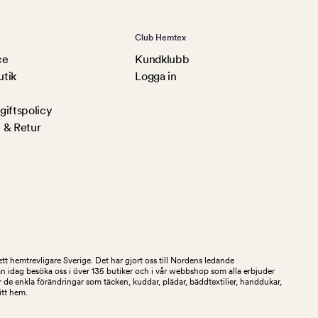
Club Hemtex
ce
Kundklubb
utik
Logga in
iftspolicy
 & Retur
tt hemtrevligare Sverige. Det har gjort oss till Nordens ledande
an idag besöka oss i över 135 butiker och i vår webbshop som alla erbjuder
 de enkla förändringar som täcken, kuddar, plädar, bäddtextilier, handdukar,
ditt hem.