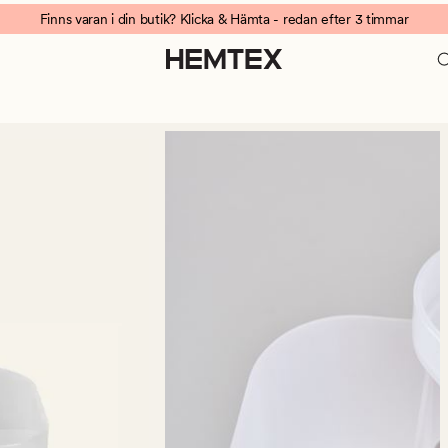
Finns varan i din butik? Klicka & Hämta - redan efter 3 timmar