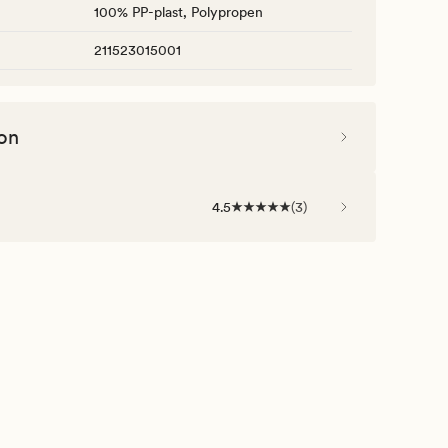
100% PP-plast, Polypropen
211523015001
on
4.5
(
3
)