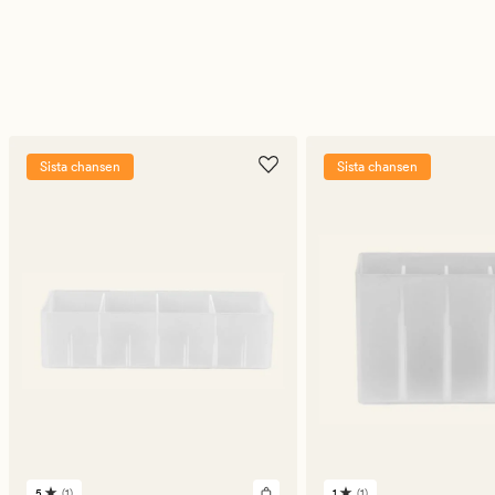
Sista chansen
Sista chansen
5
(1)
1
(1)