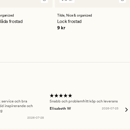
2
en
omdömen
med
ett
organized
Tilde,
Nice & organized
ittligt
genomsnittligt
låda frostad
Lock frostad
betyg
Pris
9 kr
9 kr
på
5
sk service och bra
Snabb och problemfritt köp och leverans
Had
id inspirerande och
fru
Elisabeth W
2026-07-25
ng
Am
2026-07-28