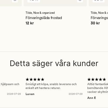
4
1
omdömen
omdöm
med
med
ett
ett
Tilde,
Nice & organized
Tilde,
Nice & 
genomsnittligt
genomsn
Förvaringslåda frostad
Förvarings
betyg
betyg
Pris
12 kr
Pris
30 kr
12 kr
30 kr
på
på
4
5
Detta säger våra kunder
gt hjälpsam och
Smidigt att köpa, snabb leverans och
Alltid fantasti
enkelt att hantera returer.
bemötande Allt
vacker skyltni
2026-07-29
Luvan
2026-07-29
Ann E