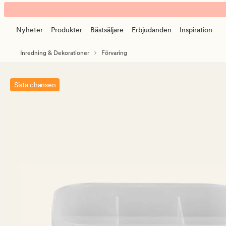
Tilde
Animerad
förvaringslåda
banner.
frostad
Nyheter
Produkter
Bästsäljare
Erbjudanden
Inspiration
Klicka
på
Inredning & Dekorationer
Förvaring
ESCAPE
för
att
Sista chansen
pausa.