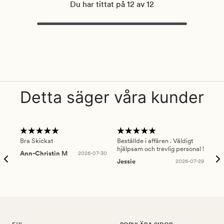
Du har tittat på 12 av 12
Detta säger våra kunder
Bra Skickat
Beställde i affären . Väldigt
Smi
hjälpsam och trevlig personal !
lev
Ann-Christin M
2026-07-30
han
Jessie
2026-07-29
Lu