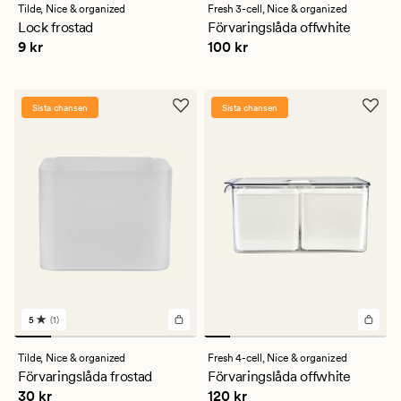
med
med
Tilde,
Nice & organized
Fresh 3-cell,
Nice & organized
ett
ett
Lock frostad
Förvaringslåda offwhite
genomsnittligt
genomsnittligt
Pris
9 kr
Pris
100 kr
9 kr
100 kr
betyg
betyg
på
på
5
4
Sista chansen
Sista chansen
5
(1)
1
omdömen
med
Tilde,
Nice & organized
Fresh 4-cell,
Nice & organized
ett
Förvaringslåda frostad
Förvaringslåda offwhite
genomsnittligt
Pris
30 kr
Pris
120 kr
30 kr
120 kr
betyg