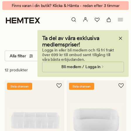
Nice
Animerad
Finns varan i din butik? Klicka & Hämta - redan efter 3 timmar
&
banner.
organized
Klicka
på
ESCAPE
Nice & organized
Ta del av våra exklusiva
för
medlemspriser!
att
Logga in eller bli medlem och få fri frakt
pausa.
över 699 kr till ombud samt tillgång till
Alla filter
Sortera
Storlekar
Färger
våra bästa erbjudanden.
Bli medlem / Logga in
12 produkter
Sista chansen
Sista chansen