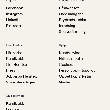
Följ oss
POPULÄRA SIDOR
Facebook
Påslakanset
Instagram
Gardinlängder
LinkedIn
Prydnadskuddar
Pinterest
Inredning
Solavskärmning
Om Hemtex
Hjälp
Hållbarhet
Kundservice
Kundklubb
Hitta din butik
Om Hemtex
Cookies
Press
Personuppgiftspolicy
Jobba på Hemtex
Öppet köp & Retur
Visselblåsarlagen
Guider
Club Hemtex
Kundklubb
Logga in