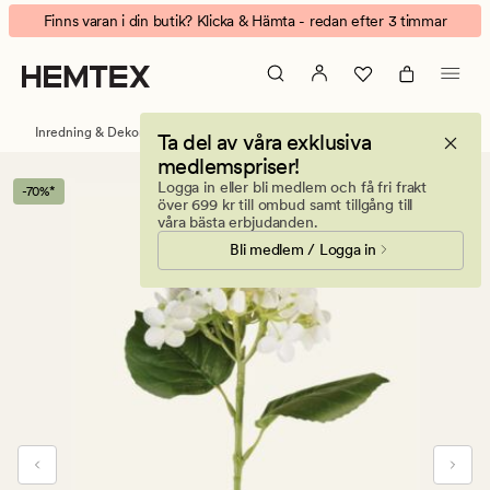
Hortensia
Animerad
Finns varan i din butik? Klicka & Hämta - redan efter 3 timmar
Konstgjord
banner.
blomma
Klicka
vit
på
ESCAPE
Inredning & Dekorationer
Konstgjorda växter & blommor
Ta del av våra exklusiva
för
medlemspriser!
att
Logga in eller bli medlem och få fri frakt
-70%*
pausa.
över 699 kr till ombud samt tillgång till
våra bästa erbjudanden.
Bli medlem / Logga in