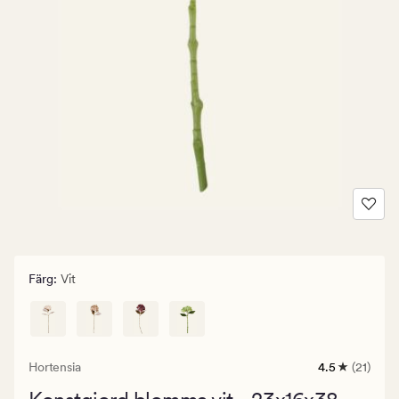
Färg
:
Vit
Hortensia
4.5
(21)
21
omdömen