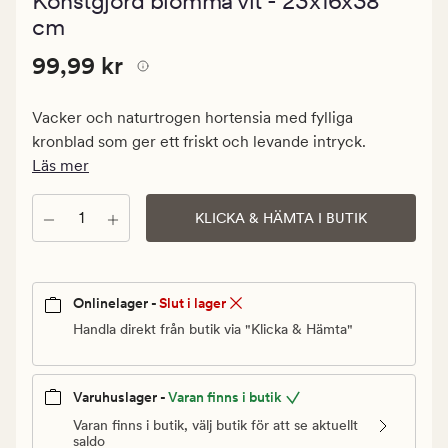
Konstgjord blomma vit - 23x16x38
med
ett
cm
genomsnittli
betyg
Pris
Pris
99,99 kr
99,99 kr
på
4.5
99,99
kr.
Vacker och naturtrogen hortensia med fylliga
Ordinarie
kronblad som ger ett friskt och levande intryck.
pris
Läs mer
99,99
kr
Antal
KLICKA & HÄMTA I BUTIK
Onlinelager -
Slut i lager
Handla direkt från butik via "Klicka & Hämta"
Varuhuslager -
Varan finns i butik
Varan finns i butik, välj butik för att se aktuellt
saldo