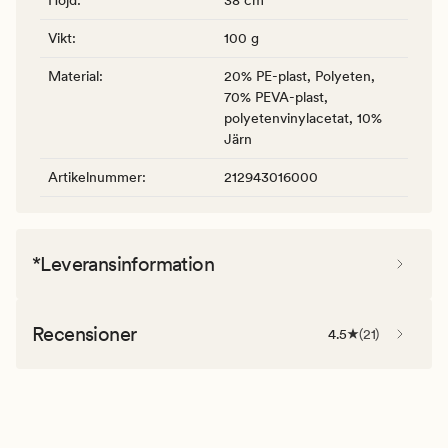
Vikt
:
100 g
Material
:
20% PE-plast, Polyeten,
70% PEVA-plast,
polyetenvinylacetat, 10%
Järn
Artikelnummer
:
212943016000
*Leveransinformation
Recensioner
4.5
(
21
)