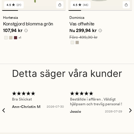
4.5
(21)
4.5
(46)
21
46
omdömen
omdömen
med
med
Hortensia
Dominica
ett
ett
Konstgjord blomma grön
Vas offwhite
genomsnittligt
genomsnittligt
Pris
107,94 kr
Nuvarande pris
299,94 kr
107,94 kr
299,94 kr
betyg
betyg
Nu
på
på
Ordinarie pris
499,90 kr
Före
499,90 kr
+
1
4.5
4.5
Finns i fler färger
Detta säger våra kunder
Bra Skickat
Beställde i affären . Väldigt
Smi
hjälpsam och trevlig personal !
lev
Ann-Christin M
2026-07-30
han
Jessie
2026-07-29
Lu