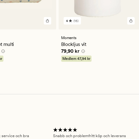
4
(15)
15
en
omdömen
med
ett
Moments
ittligt
genomsnittligt
t multi
Blockljus vit
betyg
0 kr
Pris
79,90 kr
79,90 kr
på
4
kr
Medlem
47,94 kr
sk service och bra
Snabb och problemfritt köp och leverans
Had