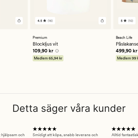
4.5
(16)
5
(10)
16
10
omdömen
omdöm
med
med
ett
ett
Premium
Beach Life
genomsnittligt
genomsn
Blockljus vit
Påslakanse
betyg
betyg
Pris
109,90 kr
Pris
499,9
109,90 kr
499,90 kr
på
på
4.5
5
Medlem
65,94 kr
Medlem
99 
Detta säger våra kunder
gt hjälpsam och
Smidigt att köpa, snabb leverans och
Alltid fantasti