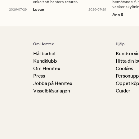
enkelt att hantera returer.
bemötande Allt
vacker skyltni
2026-07-29
Luvan
2026-07-29
Ann E
Om Hemtex
Hjälp
Hållbarhet
Kundservi
Kundklubb
Hitta din b
Om Hemtex
Cookies
Press
Personuppg
Jobba på Hemtex
Öppet köp
Visselblåsarlagen
Guider