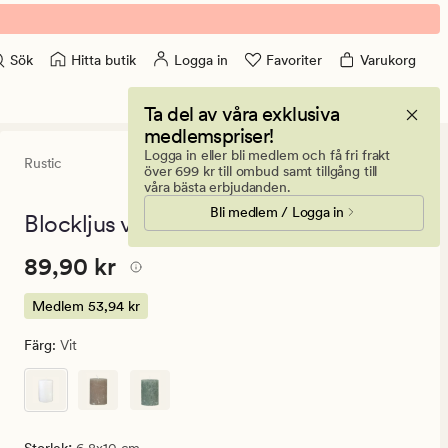
Hitta butik
Logga in
Favoriter
Varukorg
Sök
Ta del av våra exklusiva
medlemspriser!
Logga in eller bli medlem och få fri frakt
Rustic
4.5
(43)
43
över 699 kr till ombud samt tillgång till
omdömen
våra bästa erbjudanden.
med
Bli medlem / Logga in
ett
Blockljus vit - 6,8x10 cm
genomsnittli
betyg
Pris
Pris
89,90 kr
89,90 kr
på
4.5
89,90
kr.
Medlem
53,94 kr
Medlem
Färg
:
Vit
53,94
kr
: