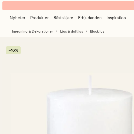
Rustic
Animerad
blockljus
banner.
vit
Nyheter
Produkter
Bästsäljare
Erbjudanden
Inspiration
Klicka
på
Inredning & Dekorationer
Ljus & doftljus
Blockljus
ESCAPE
för
att
-40%
pausa.