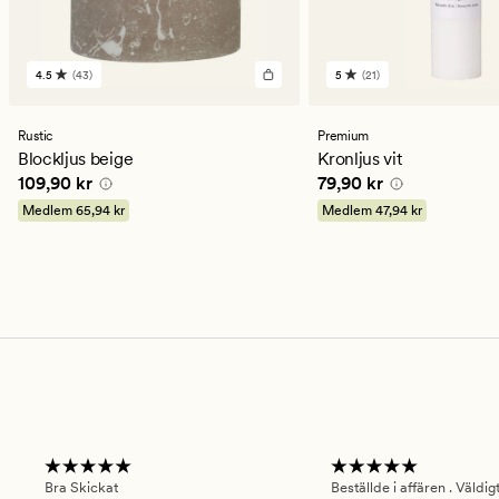
4.5
(43)
5
(21)
43
21
omdömen
omdömen
med
med
ett
ett
Rustic
Premium
genomsnittligt
genomsnittligt
Blockljus beige
Kronljus vit
betyg
betyg
Pris
109,90 kr
Pris
79,90 kr
109,90 kr
79,90 kr
på
på
4.5
5
Medlem
65,94 kr
Medlem
47,94 kr
Bra Skickat
Beställde i affären . Väldi