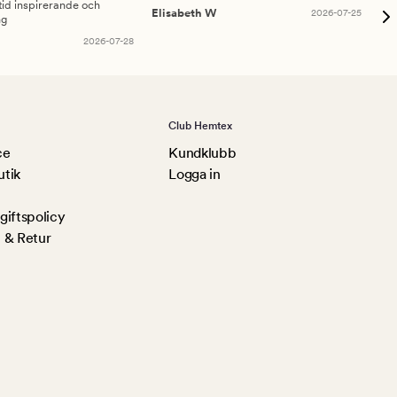
id inspirerande och
fru
Elisabeth W
2026-07-25
ng
Am
2026-07-28
Club Hemtex
ce
Kundklubb
utik
Logga in
iftspolicy
 & Retur