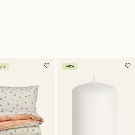
ris
-40%