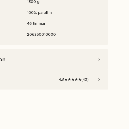
1300 g
100% paraffin
46 timmar
206350010000
on
4.5
(
43
)