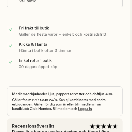
Välj butik
Fri frakt till butik
Gäller de flesta varor – enkelt och kostnadsfritt
Klicka & Hämta
Hämta i butik efter 3 timmar
Enkel retur i butik
30 dagars öppet köp
Medlemserbjudande: Ljus, pappersservetter och doftljus 40%
Gäller fr.o.m 27/7 t.o.m 23/8. Kan ej kombineras med andra
erbjudanden. Gäller för dig som är eller blir medlem i vår
kundklubb Club Hemtex. Bli medlem och
Logga in
Recensionsöversikt
Dessa ljus har en vacker design och finns i fina