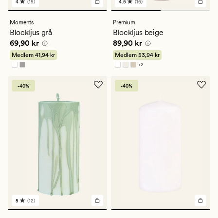
4
(15)
4.5
(16)
15
16
omdömen
omdömen
med
med
Moments
Premium
ett
ett
Blockljus grå
Blockljus beige
genomsnittligt
genomsnittligt
Pris
69,90 kr
Pris
89,90 kr
69,90 kr
89,90 kr
betyg
betyg
på
på
Medlem
41,94 kr
Medlem
53,94 kr
4
4.5
+
2
Finns i fler färger
-40%
-40%
5
(12)
12
omdömen