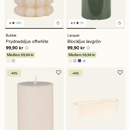
4
(37)
4.5
(7)
37
7
omdömen
omdömen
med
med
Bubble
Lacquer
ett
ett
Prydnadsljus offwhite
Blockljus lavgrön
genomsnittligt
genomsnittligt
Pris
99,90 kr
Pris
99,90 kr
99,90 kr
99,90 kr
betyg
betyg
på
på
Medlem
59,94 kr
Medlem
59,94 kr
4
4.5
+
2
Finns i fler färger
-40%
-40%