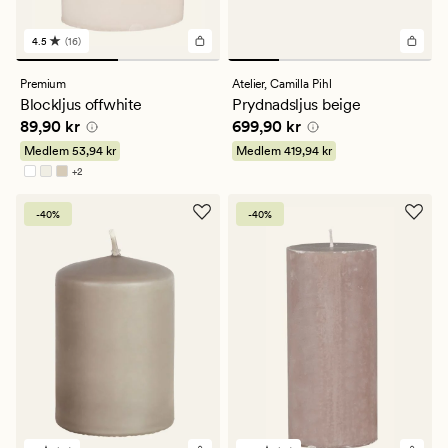
4.5
(16)
16
omdömen
med
Premium
Atelier,
Camilla Pihl
ett
Blockljus offwhite
Prydnadsljus beige
genomsnittligt
Pris
89,90 kr
Pris
699,90 kr
89,90 kr
699,90 kr
betyg
på
Medlem
53,94 kr
Medlem
419,94 kr
4.5
+
2
Finns i fler färger
-40%
-40%