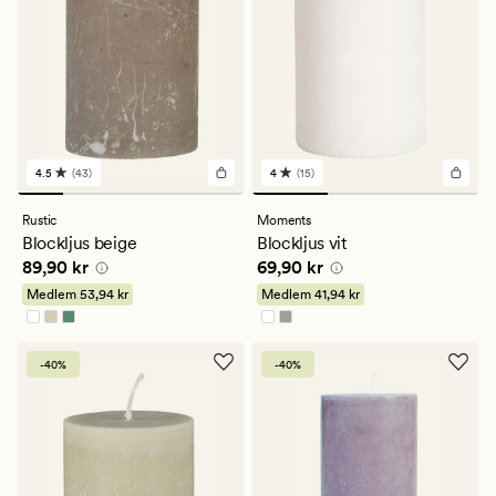
4.5
(43)
4
(15)
43
15
omdömen
omdömen
med
med
Rustic
Moments
ett
ett
Blockljus beige
Blockljus vit
genomsnittligt
genomsnittligt
Pris
89,90 kr
Pris
69,90 kr
89,90 kr
69,90 kr
betyg
betyg
på
på
Medlem
53,94 kr
Medlem
41,94 kr
4.5
4
-40%
-40%