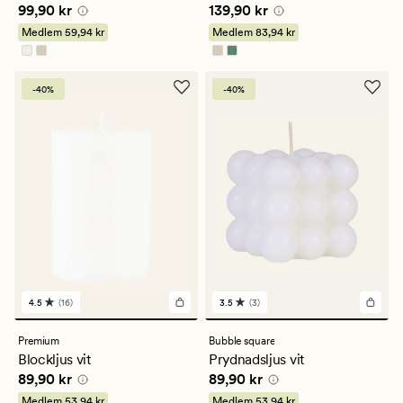
Pris
99,90 kr
Pris
139,90 kr
99,90 kr
139,90 kr
betyg
betyg
på
på
Medlem
59,94 kr
Medlem
83,94 kr
4
5
-40%
-40%
4.5
(16)
3.5
(3)
16
3
omdömen
omdömen
med
med
Premium
Bubble square
ett
ett
Blockljus vit
Prydnadsljus vit
genomsnittligt
genomsnittligt
Pris
89,90 kr
Pris
89,90 kr
89,90 kr
89,90 kr
betyg
betyg
på
på
Medlem
53,94 kr
Medlem
53,94 kr