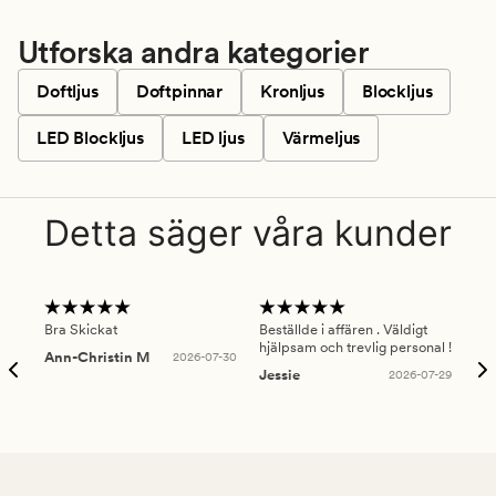
Utforska andra kategorier
Doftljus
Doftpinnar
Kronljus
Blockljus
LED Blockljus
LED ljus
Värmeljus
Detta säger våra kunder
Bra Skickat
Beställde i affären . Väldigt
Smi
hjälpsam och trevlig personal !
lev
Ann-Christin M
2026-07-30
han
Jessie
2026-07-29
Lu