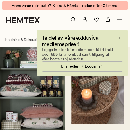
Blockljus
Animerad
Finns varan i din butik? Klicka & Hämta - redan efter 3 timmar
-
banner.
Hemtex
Klicka
på
ESCAPE
Ta del av våra exklusiva
för
Inredning & Dekorationer
Ljus & doftljus
Blockljus
medlemspriser!
att
Logga in eller bli medlem och få fri frakt
pausa.
över 699 kr till ombud samt tillgång till
våra bästa erbjudanden.
Bli medlem / Logga in