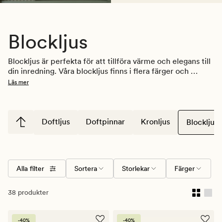
Blockljus
Blockljus är perfekta för att tillföra värme och elegans till 
din inredning. Våra blockljus finns i flera färger och 
storlekar. Utforska vårt sortiment av blockljus för att hitta 
Läs mer
din favorit.
Doftljus
Doftpinnar
Kronljus
Blockljus
Alla filter
Sortera
Storlekar
Färger
38 produkter
-40%
-40%