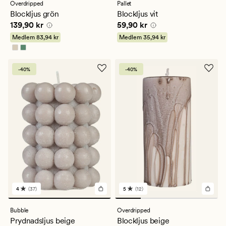
med
Overdripped
Pallet
ett
Blockljus grön
Blockljus vit
genomsnittligt
Pris
139,90 kr
Pris
59,90 kr
139,90 kr
59,90 kr
betyg
på
Medlem
83,94 kr
Medlem
35,94 kr
5
-40%
-40%
4
(37)
5
(12)
37
12
omdömen
omdömen
med
med
Bubble
Overdripped
ett
ett
Prydnadsljus beige
Blockljus beige
genomsnittligt
genomsnittligt