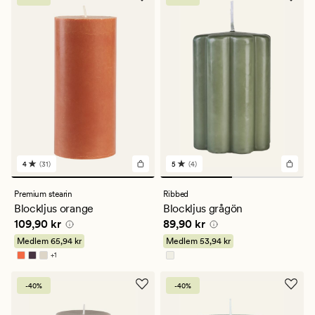
4
(31)
5
(4)
31
4
omdömen
omdömen
med
med
Premium stearin
Ribbed
ett
ett
Blockljus orange
Blockljus grågön
genomsnittligt
genomsnittligt
Pris
109,90 kr
Pris
89,90 kr
109,90 kr
89,90 kr
betyg
betyg
på
på
Medlem
65,94 kr
Medlem
53,94 kr
4
5
+
1
Finns i fler färger
-40%
-40%