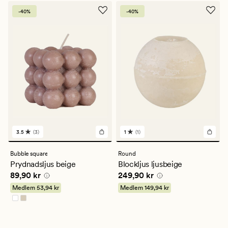
-40%
-40%
3.5
(3)
1
(1)
3
1
omdömen
omdömen
med
med
Bubble square
Round
ett
ett
Prydnadsljus beige
Blockljus ljusbeige
genomsnittligt
genomsnittligt
Pris
89,90 kr
Pris
249,90 kr
89,90 kr
249,90 kr
betyg
betyg
på
på
Medlem
53,94 kr
Medlem
149,94 kr
3.5
1