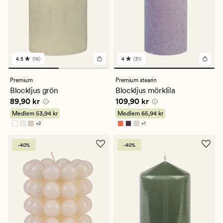
4.5
(16)
4
(31)
16
31
omdömen
omdömen
med
med
Premium
Premium stearin
ett
ett
Blockljus grön
Blockljus mörklila
genomsnittligt
genomsnittligt
Pris
89,90 kr
Pris
109,90 kr
89,90 kr
109,90 kr
betyg
betyg
på
på
Medlem
53,94 kr
Medlem
65,94 kr
4.5
4
+
2
+
1
Finns i fler färger
Finns i fler färger
-40%
-40%