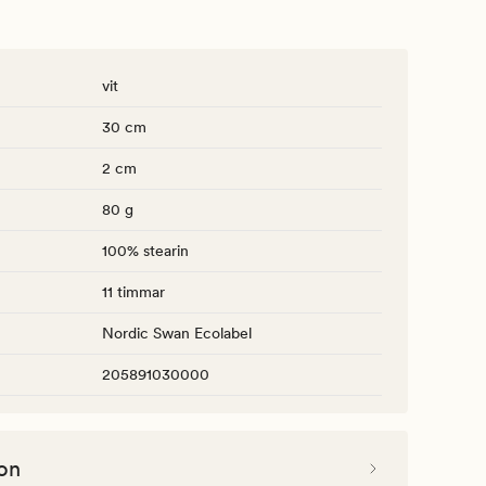
vit
30 cm
2 cm
80 g
100% stearin
11 timmar
Nordic Swan Ecolabel
205891030000
on