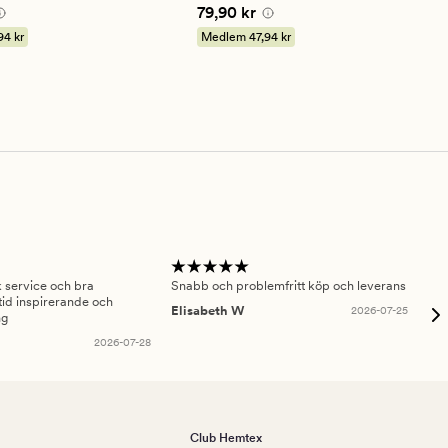
betyg
 kr
Pris
79,90 kr
79,90 kr
på
4
94 kr
Medlem
47,94 kr
sk service och bra
Snabb och problemfritt köp och leverans
Had
id inspirerande och
fru
Elisabeth W
2026-07-25
ng
Am
2026-07-28
Club Hemtex