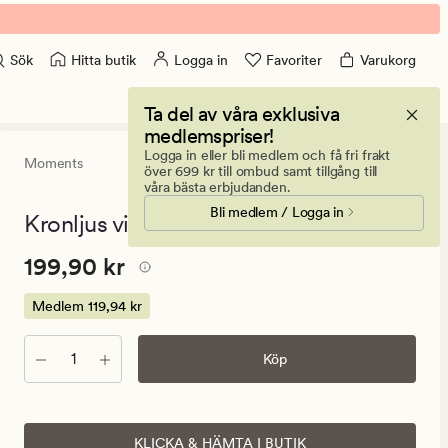
Hitta butik
Logga in
Favoriter
Varukorg
Sök
Ta del av våra exklusiva
medlemspriser!
Logga in eller bli medlem och få fri frakt
Moments
5
(10)
10
över 699 kr till ombud samt tillgång till
omdömen
våra bästa erbjudanden.
med
Bli medlem / Logga in
ett
Kronljus vit - 30 cm
genomsnitt
betyg
Pris
Pris
199,90 kr
199,90 kr
på
5
199,90
kr.
Medlem
119,94 kr
Medlem
119,94
Antal
Köp
kr
KLICKA & HÄMTA I BUTIK