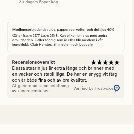
30 dagars öppet köp
Medlemserbjudande: Ljus, pappersservetter och doftljus 40%
Gäller fr.o.m 27/7 t.o.m 23/8. Kan ej kombineras med andra
erbjudanden. Gäller för dig som är eller blir medlem i vår
kundklubb Club Hemtex. Bli medlem och
Logga in
Recensionsöversikt
Dessa stearinljus är extra långa och brinner med
en vacker och stabil låga. De har en snygg vit färg
och är både fina och av bra kvalitet.
AI-genererad sammanfattning
Verified by Trustvoice
av kundrecensioner