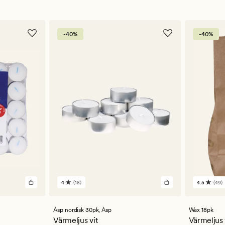
-40%
-40%
4
(18)
4.5
(49)
18
49
omdömen
omdöm
med
med
ett
ett
Asp nordisk 30pk,
Asp
Wax 18pk
genomsnittligt
genomsn
Värmeljus vit
Värmeljus 