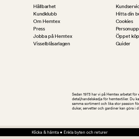
Hållbarhet
Kundservi
Kundklubb
Hitta din b
Om Hemtex
Cookies
Press
Personuppg
Jobba på Hemtex
Öppet köp
Visselblåsarlagen
Guider
Sedan 1973 har vi på Hemtex arbetat för e
detaljhandelskedja för hemtextilier. Du k
samma sortiment och lika stor passion för
dukar, servetter och gardiner kan göra i 
Klicka & hämta • Enkla byten och returer