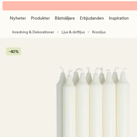
Moments
Animerad
kronljus
banner.
vit
Nyheter
Produkter
Bästsäljare
Erbjudanden
Inspiration
Klicka
på
Inredning & Dekorationer
Ljus & doftljus
Kronljus
ESCAPE
för
att
-40%
pausa.