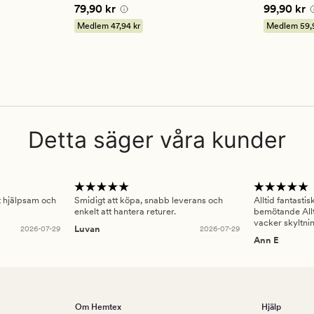
betyg
betyg
Pris
79,90 kr
Pris
99,90
79,90 kr
99,90 kr
på
på
4
4.5
Medlem
47,94 kr
Medlem
59,
Detta säger våra kunder
gt hjälpsam och
Smidigt att köpa, snabb leverans och
Alltid fantasti
enkelt att hantera returer.
bemötande Allt
vacker skyltni
2026-07-29
Luvan
2026-07-29
Ann E
Om Hemtex
Hjälp