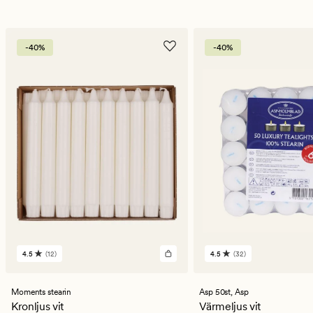
-40%
-40%
4.5
(12)
4.5
(32)
12
32
omdömen
omdömen
med
med
ett
ett
Moments stearin
Asp 50st,
Asp
genomsnittligt
genomsnittligt
Kronljus vit
Värmeljus vit