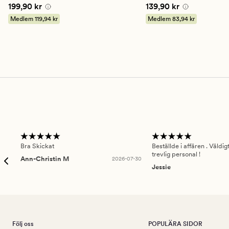
betyg
betyg
Pris
199,90 kr
Pris
139,90 kr
199,90 kr
139,90 kr
på
på
4.5
4.5
Medlem
119,94 kr
Medlem
83,94 kr
Bra Skickat
Beställde i affären . Väldi
trevlig personal !
Ann-Christin M
2026-07-30
Jessie
Följ oss
POPULÄRA SIDOR