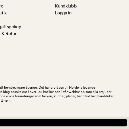
ce
Kundklubb
utik
Logga in
iftspolicy
 & Retur
tt hemtrevligare Sverige. Det har gjort oss till Nordens ledande
an idag besöka oss i över 135 butiker och i vår webbshop som alla erbjuder
 de enkla förändringar som täcken, kuddar, plädar, bäddtextilier, handdukar,
ditt hem.