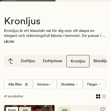
Kronljus
Kronljus är ett klassiskt val för dig som vill skapa en 
elegant och stämningsfull känsla i hemmet. De passar i 
ljusstakar på matbordet, i fönstret eller som del av en 
Läs mer
dekorativ uppställning.
Doftljus
Doftpinnar
Blockljus
Kronljus
Alla filter
Sortera
Storlekar
Färger
41 produkter
Nyhet
-40%
-40%