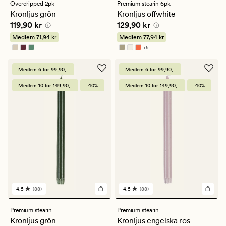
med
med
Overdripped 2pk
Premium stearin 6pk
ett
ett
Kronljus grön
Kronljus offwhite
genomsnittligt
genomsnittligt
Pris
119,90 kr
Pris
129,90 kr
119,90 kr
129,90 kr
betyg
betyg
på
på
Medlem
71,94 kr
Medlem
77,94 kr
5
4.5
+
5
Finns i fler färger
Medlem 6 för 99,90,-
Medlem 6 för 99,90,-
Medlem 10 för 149,90,-
-40%
Medlem 10 för 149,90,-
-40%
4.5
(88)
4.5
(88)
88
88
omdömen
omdömen
med
med
Premium stearin
Premium stearin
ett
ett
Kronljus grön
Kronljus engelska ros
genomsnittligt
genomsnittligt