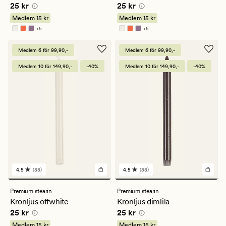
Pris
25 kr
Pris
25 kr
25 kr
25 kr
betyg
betyg
på
på
Medlem
15 kr
Medlem
15 kr
4.5
4.5
+
5
+
5
Finns i fler färger
Finns i fler färger
Medlem 6 för 99,90,-
Medlem 6 för 99,90,-
Medlem 10 för 149,90,-
-40%
Medlem 10 för 149,90,-
-40%
4.5
(88)
4.5
(88)
88
88
omdömen
omdömen
med
med
Premium stearin
Premium stearin
ett
ett
Kronljus offwhite
Kronljus dimlila
genomsnittligt
genomsnittligt
Pris
25 kr
Pris
25 kr
25 kr
25 kr
betyg
betyg
på
på
Medlem
15 kr
Medlem
15 kr