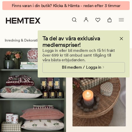
Kronljus
Animerad
Finns varan i din butik? Klicka & Hämta - redan efter 3 timmar
–
banner.
långa
Klicka
ljus
på
till
ESCAPE
Ta del av våra exklusiva
ljusstakar
för
Inredning & Dekorationer
Ljus & doftljus
Kronljus
medlemspriser!
att
Logga in eller bli medlem och få fri frakt
pausa.
över 699 kr till ombud samt tillgång till
våra bästa erbjudanden.
Bli medlem / Logga in