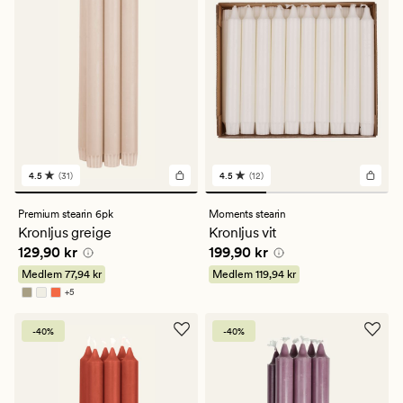
4.5
(31)
4.5
(12)
31
12
omdömen
omdömen
med
med
Premium stearin 6pk
Moments stearin
ett
ett
Kronljus greige
Kronljus vit
genomsnittligt
genomsnittligt
Pris
129,90 kr
Pris
199,90 kr
129,90 kr
199,90 kr
betyg
betyg
på
på
Medlem
77,94 kr
Medlem
119,94 kr
4.5
4.5
+
5
Finns i fler färger
-40%
-40%