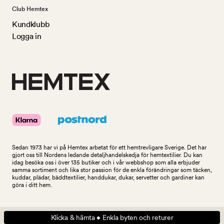
Club Hemtex
Kundklubb
Logga in
Sedan 1973 har vi på Hemtex arbetat för ett hemtrevligare Sverige. Det har
gjort oss till Nordens ledande detaljhandelskedja för hemtextilier. Du kan
idag besöka oss i över 135 butiker och i vår webbshop som alla erbjuder
samma sortiment och lika stor passion för de enkla förändringar som täcken,
kuddar, plädar, bäddtextilier, handdukar, dukar, servetter och gardiner kan
göra i ditt hem.
Klicka & hämta • Enkla byten och returer