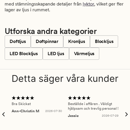
med stämningsskapande detaljer från
lyktor
, vilket ger fler
lager av ljus i rummet.
Utforska andra kategorier
Doftljus
Doftpinnar
Kronljus
Blockljus
LED Blockljus
LED ljus
Värmeljus
Detta säger våra kunder
Bra Skickat
Beställde i affären . Väldigt
Smi
hjälpsam och trevlig personal !
lev
Ann-Christin M
2026-07-30
han
Jessie
2026-07-29
Lu