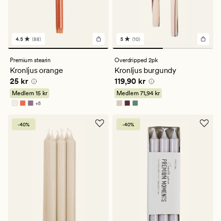
4.5
(88)
5
(10)
88
10
omdömen
omdömen
med
med
Premium stearin
Overdripped 2pk
ett
ett
Kronljus orange
Kronljus burgundy
genomsnittligt
genomsnittligt
Pris
25 kr
Pris
119,90 kr
25 kr
119,90 kr
betyg
betyg
på
på
Medlem
15 kr
Medlem
71,94 kr
4.5
5
+
5
Finns i fler färger
-40%
-40%