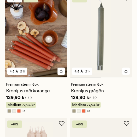
4.5
(31)
4.5
(31)
31
31
omdömen
omdömen
med
med
Premium stearin 6pk
Premium stearin 6pk
ett
ett
Kronljus mörkorange
Kronljus grågön
genomsnittligt
genomsnittligt
Pris
129,90 kr
Pris
129,90 kr
129,90 kr
129,90 kr
betyg
betyg
på
på
Medlem
77,94 kr
Medlem
77,94 kr
4.5
4.5
+
5
+
5
Finns i fler färger
Finns i fler färger
-40%
-40%