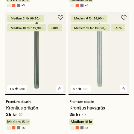
4.5
4.5
+
5
+
5
Finns i fler färger
Finns i fler färger
Medlem 6 för 99,90,-
Medlem 6 för 99,90,-
Medlem 10 för 149,90,-
-40%
Medlem 10 för 149,90,-
-40%
4.5
(88)
4.5
(88)
88
88
omdömen
omdömen
med
med
Premium stearin
Premium stearin
ett
ett
Kronljus grågön
Kronljus havsgräs
genomsnittligt
genomsnittligt
Pris
25 kr
Pris
25 kr
25 kr
25 kr
betyg
betyg
på
på
Medlem
15 kr
Medlem
15 kr
4.5
4.5
+
5
+
5
Finns i fler färger
Finns i fler färger