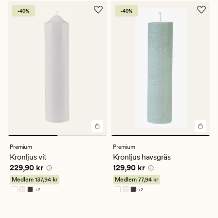
-40%
-40%
Premium
Premium
Kronljus vit
Kronljus havsgräs
Pris
229,90 kr
Pris
129,90 kr
229,90 kr
129,90 kr
Medlem
137,94 kr
Medlem
77,94 kr
+
2
+
2
Finns i fler färger
Finns i fler färger