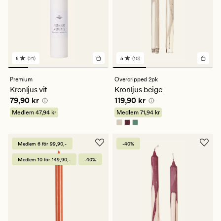
5
(21)
5
(10)
21
10
omdömen
omdömen
med
med
Premium
Overdripped 2pk
ett
ett
Kronljus vit
Kronljus beige
genomsnittligt
genomsnittligt
Pris
79,90 kr
Pris
119,90 kr
79,90 kr
119,90 kr
betyg
betyg
på
på
Medlem
47,94 kr
Medlem
71,94 kr
5
5
Medlem 6 för 99,90,-
-40%
Medlem 10 för 149,90,-
-40%