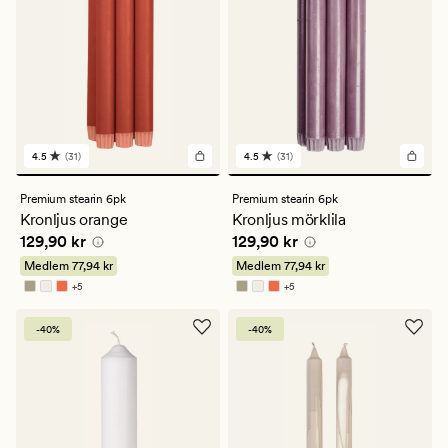
4.5
(31)
4.5
(31)
31
31
omdömen
omdömen
med
med
Premium stearin 6pk
Premium stearin 6pk
ett
ett
Kronljus orange
Kronljus mörklila
genomsnittligt
genomsnittligt
Pris
129,90 kr
Pris
129,90 kr
129,90 kr
129,90 kr
betyg
betyg
på
på
Medlem
77,94 kr
Medlem
77,94 kr
4.5
4.5
+
5
+
5
Finns i fler färger
Finns i fler färger
-40%
-40%