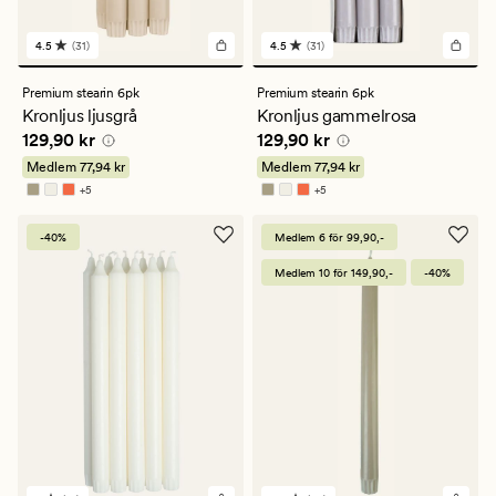
4.5
(31)
4.5
(31)
31
31
omdömen
omdömen
med
med
Premium stearin 6pk
Premium stearin 6pk
ett
ett
Kronljus ljusgrå
Kronljus gammelrosa
genomsnittligt
genomsnittligt
Pris
129,90 kr
Pris
129,90 kr
129,90 kr
129,90 kr
betyg
betyg
på
på
Medlem
77,94 kr
Medlem
77,94 kr
4.5
4.5
+
5
+
5
Finns i fler färger
Finns i fler färger
-40%
Medlem 6 för 99,90,-
Medlem 10 för 149,90,-
-40%